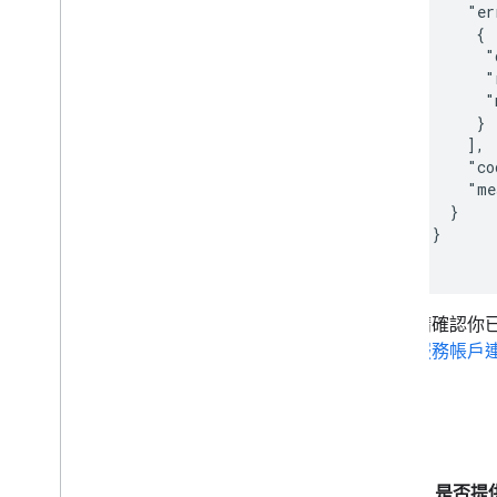
        "er
         {

          "
          "
          "
         }

        ],

        "co
        "me
      }

    }

請確認你已將
服務帳戶連結至
測試
Google 是