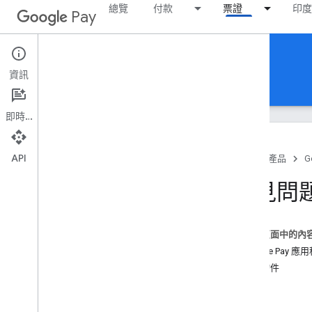
總覽
付款
票證
印度
Pay
Google Pay for Passes
資訊
首頁
指南
參考資料
範本
支援
即時通訊
API
首頁
產品
G
常見問題
常見問
測試和偵錯
工具與程式庫
版本資訊
這個頁面中的內
Google Pay 應
更新物件
測試
其他