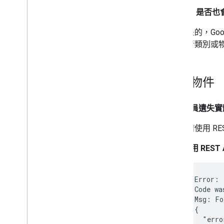
Google 是
是的，Go
新類別或物
更新物件
如果會員遺失實
請使用 RE
我在使用 RES
    Error:

    Code was
    Msg: Fo
    {

      "erro