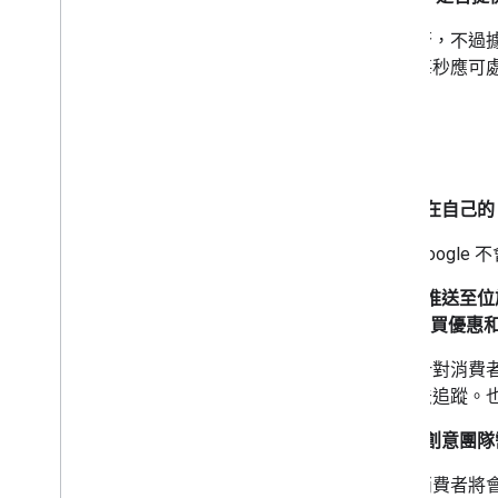
否，不過據
每秒應可
其他
商家應在自己的 
Google
當優惠推送至位於
惠)、購買優惠
針對消費者
法追蹤。
我們的創意團隊
消費者將會