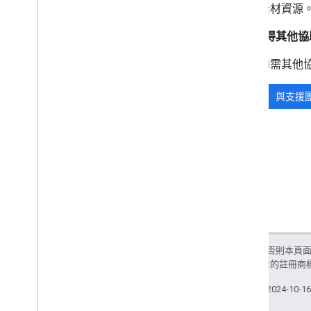
素材資源
如何取得其他協
如需其他協助，
與支援
除非另有註明，否則本頁
和/或其關聯企業的註冊商
上次更新時間：2024-10-1