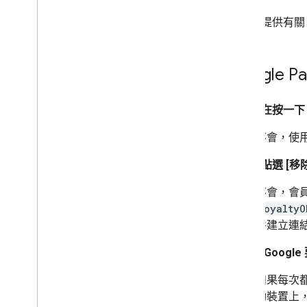
本文件提供有關 Go
Google 
使用者在按一下 U
不會，使用
消費者點選 [
不會，會員
LoyaltyO
件建立連
為什麼 Goo
如果每次都
動裝置上