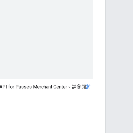
 Passes Merchant Center。請參閱
將