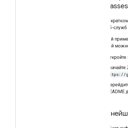
for Passes
В этом кратком
API веб-служб 
Каждый пример
который можно 
Откройте
Скачайте
https://
Перейдите
README д
Дальнейш