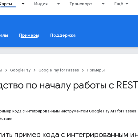
Карты
Индия
Транспорт
Ещё
иалы
Примеры
Поддержка
ы
Google Pay
Google Pay for Passes
Примеры
ство по началу работы с REST
ример кода с интегрированным инструментом Google Pay API for Passes
йствия
тить пример кода с интегрированным и