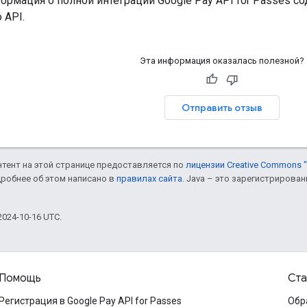
рмация о полной интеграции Google Pay API for Passes с
 API.
Эта информация оказалась полезной?
Отправить отзыв
онтент на этой странице предоставляется по
лицензии Creative Commons "
дробнее об этом написано в
правилах сайта
. Java – это зарегистрирова
024-10-16 UTC.
Помощь
Ста
Регистрация в Google Pay API for Passes
Обр