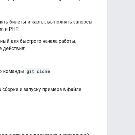
лять билеты и карты, выполнять запросы
n и PHP.
ный для быстрого начала работы,
е действия:
ью команды
git clone
о сборке и запуску примера в файле