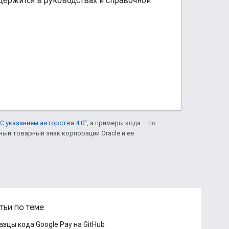
одержится в руководствах и справочной
С указанием авторства 4.0"
, а примеры кода – по
нный товарный знак корпорации Oracle и ее
тьи по теме
азцы кода Google Pay на GitHub