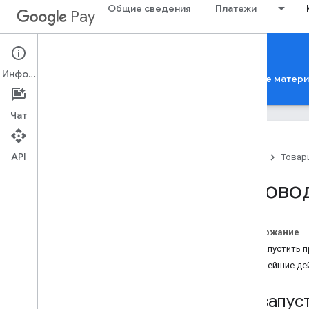
Общие сведения
Платежи
Pay
Google Pay for Passes
Информация
Главная страница
Руководства
Справочные матер
Чат
API
Главная
Товар
REST API
Руковод
Приложение для Android
Содержание
Как запустить п
Дальнейшие де
Как запус