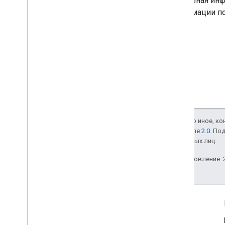
Подробная инфо
информации по
Если не указано иное, к
лицензии Apache 2.0
. По
аффилированных лиц.
Последнее обновление: 2
Информация о продукте
Условия использования