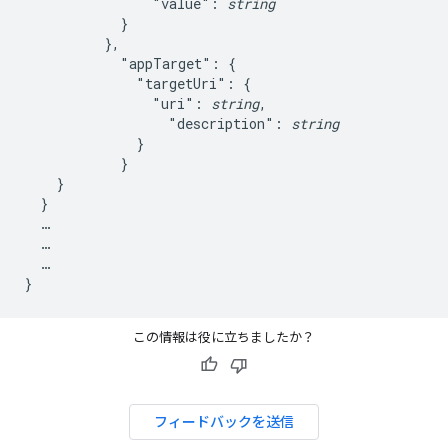
                "value": 
string
            }

          },

            "appTarget": {

              "targetUri": {

                "uri": 
string
,

                  "description": 
string
              }

            }

    }

  }

  …

  …

  …

この情報は役に立ちましたか？
フィードバックを送信