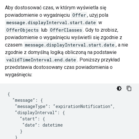
Aby dostosować czas, w którym wyświetla się
powiadomienie o wygaśnięciu
Offer
, użyj pola
message.displayInterval.start.date
w
OfferObjects
lub
OfferClasses
. Gdy to zrobisz,
powiadomienie o wygaśnięciu wyświetli się zgodnie z
czasem
message.displayInterval.start.date
, a nie
zgodnie z domyślną logiką obliczoną na podstawie
validTimeInterval.end.date
. Poniższy przykład
przedstawia dostosowany czas powiadomienia o
wygaśnięciu:
{

  “message”: {

   “messageType”: “expirationNotification”,

   “displayInterval”: {

     “start”: {

      “date”: datetime

     }

   }
