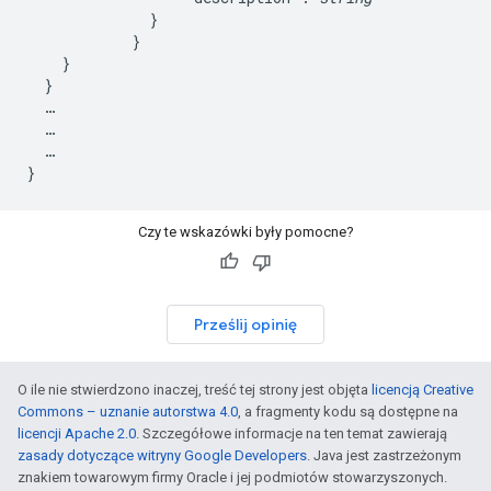
              }

            }

    }

  }

  …

  …

  …

Czy te wskazówki były pomocne?
Prześlij opinię
O ile nie stwierdzono inaczej, treść tej strony jest objęta
licencją Creative
Commons – uznanie autorstwa 4.0
, a fragmenty kodu są dostępne na
licencji Apache 2.0
. Szczegółowe informacje na ten temat zawierają
zasady dotyczące witryny Google Developers
. Java jest zastrzeżonym
znakiem towarowym firmy Oracle i jej podmiotów stowarzyszonych.