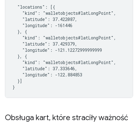
  "locations": [{

    "kind": "walletobjects#latLongPoint",

    "latitude": 37.422087,

    "longitude": -161446

  }, {

    "kind": "walletobjects#latLongPoint",

    "latitude": 37.429379,

    "longitude": -121.12272999999999

  }, {

    "kind": "walletobjects#latLongPoint",

    "latitude": 37.333646,

    "longitude": -122.884853

  }]

}
Obsługa kart
,
które straciły ważność