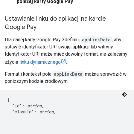
poniżej karty Google Pay
.
Ustawianie linku do aplikacji na karcie
Google Pay
Dla danej karty Google Pay zdefiniuj
appLinkData
, aby
ustawić identyfikator URI swojej aplikacji lub witryny.
Identyfikator URI może mieć dowolny format, ale zalecamy
użycie
linku dynamicznego
.
Format i kontekst pola
appLinkData
można sprawdzić w
poniższym kodzie źródłowym:
{

  "id": 
string
,

  "classId": 
string
,

  …

  …

  …
