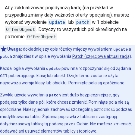
Aby zaktualizować pojedynczą kartę (na przykład w
przypadku zmiany daty ważności oferty specjalnej), musisz
wykonać wywołanie
update
lub
patch
w 1 obiekcie
OfferObject
. Dotyczy to wszystkich pól określonych na
poziomie
OfferObject
.
Uwaga:
dokładniejszy opis różnicy między wywołaniem
update
a
patch
znajdziesz w opisie wywołania
Patch (częściowa aktualizacja)
.
Każda logika wywołania
update
powinna rozpoczynać się od żądania
GET
pobierającego klasę lub obiekt. Dzięki temu zostanie użyta
najnowsza wersja klasy lub obiektu. Pominięte pola są opróżniane.
Zwykle użycie wywołania
patch
jest dużo bezpieczniejsze, gdy
podajesz tylko dane pól, które chcesz zmienić. Pominięte pola nie są
opróżniane. Należy jednak zachować szczególną ostrożność podczas
modyfikowania tablic. Żądania poprawki z tablicami zastępują
dotychczasową tablicę tą podaną przez Ciebie. Nie możesz zmieniać,
dodawać ani usuwać elementów tablicy stopniowo.