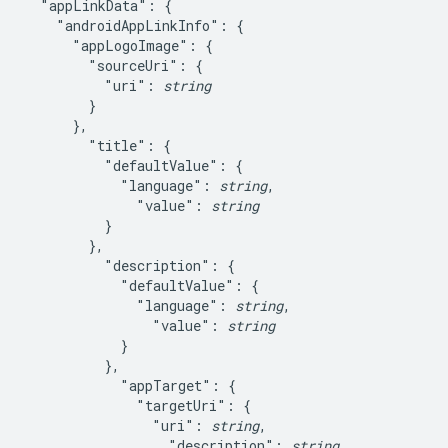
  "appLinkData": {

    "androidAppLinkInfo": {

      "appLogoImage": {

        "sourceUri": {

          "uri": 
string
        }

      },

        "title": {

          "defaultValue": {

            "language": 
string
,

              "value": 
string
          }

        },

          "description": {

            "defaultValue": {

              "language": 
string
,

                "value": 
string
            }

          },

            "appTarget": {

              "targetUri": {

                "uri": 
string
,

                  "description": 
string