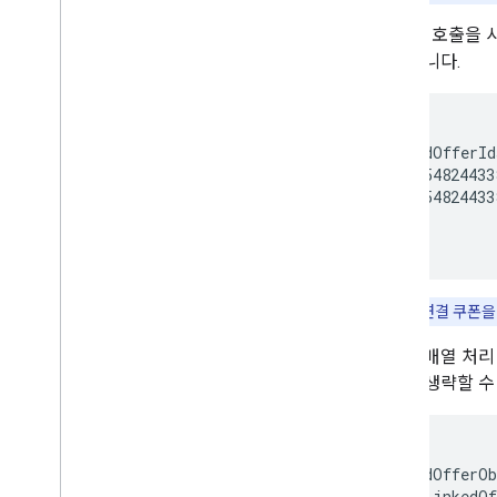
patch
호출을 사
수 있습니다.
{

  "linkedOfferId
    "29454824433
    "29454824433
  ]

}
참고:
모든 연결 쿠폰
그러나 배열 처리
쿠폰을 생략할 수
{

  "linkedOfferOb
    "addLinkedOf