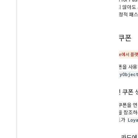
수행하지 않아도 새 
없으며, 정적 패
연결 쿠폰
중요:
Google에서 
연결 쿠폰을 사용
LoyaltyObjec
연결 전 쿠폰 
연결된 쿠폰을 연
은
쿠폰
을 참조하
id
필드가
Loy
포인트 카드에