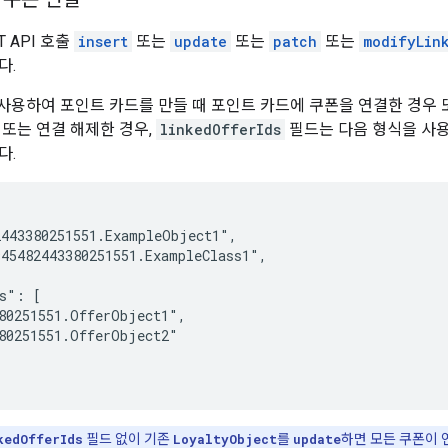
T API 호출
insert
또는
update
또는
patch
또는
modifyLin
다.
사용하여 포인트 카드를 만들 때 포인트 카드에 쿠폰을 연결한 경우
 또는 연결 해제한 경우,
linkedOfferIds
필드는 다음 형식을 사
다.
443380251551.ExampleObject1",

45482443380251551.ExampleClass1",

s": [

80251551.OfferObject1",

80251551.OfferObject2"

kedOfferIds
필드 없이 기존
LoyaltyObject
를
update
하면 모든 쿠폰이 