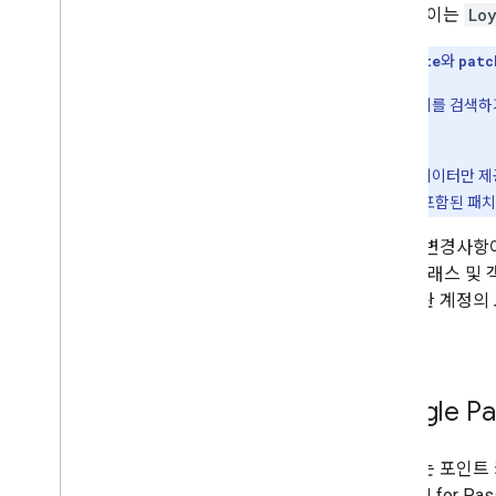
합니다. 이는
Lo
참고:
update
와
patc
클래스 또는 객체를 검색하
니다.
변경할 필드의 데이터만 
합니다. 배열이 포함된 패
때로는 변경사항이
는 각 클래스 및
발급기관 계정의 
습니다.
Google 
사용자는 포인트 카
Pay API for 