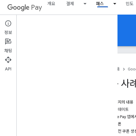
개요
결제
패스
인도
Pay
Google Pay for Passes
정보
홈
가이드
참조
샘플
지원
채팅
API
홈
제품
Goog
소개
사용 사
Google Pay API for Passes
클래스 및 객체 작동 방식
일반적인 API 흐름
이 페이지의 내용
패스를 저장하고 확인하는 방법
패스 업데이트
Google Pay 앱
기본 설정
연결 쿠폰
REST API 액세스 권한 받기
연결 전 쿠폰 생