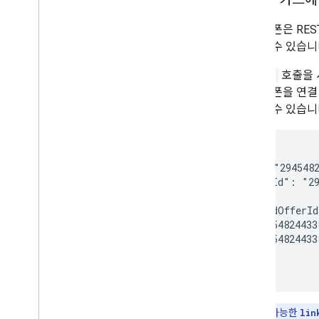
기존 쿠폰은 RES
연결할 수 있습니
insert
호출을 
드에 쿠폰을 연결
작성할 수 있습니
{

  "id": "2945482
  "classId": "29
  ...

  "linkedOfferId
    "29454824433
    "29454824433
  ]

}
참고:
쓰기 가능한
lin