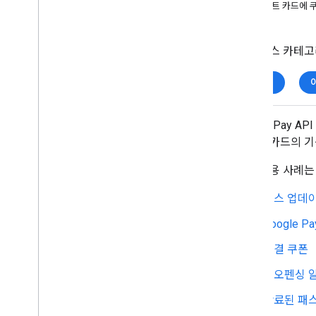
Android SDK 액세스 권한 받기
포인트 카드에 
프로그래매틱 방식으로 발급기관 계정 만들
기
다음 패스 카테고
API 구현
Google Pay에 패스 저장
탑승권
Google Pay에서 패스 사용
Google Pay를 통한 사용자의 참여 유도
Google Pay
저장 및 삭제 시 콜백 사용
포인트 카드의 기
패스 카테고리
다음 사용 사례는
사용 사례
패스 업데
코드 스니펫
패스 템플릿
Google 
테스트 체크리스트
연결 쿠폰
API 가이드라인
지오펜싱 
성능 개선 도움말
만료된 패
브랜드 가이드라인