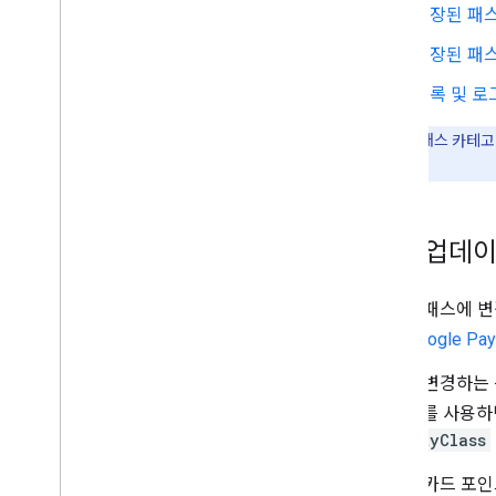
버튼 가이드라인
저장된 패스
서비스 약관
저장된 패
스마트 탭
등록 및 로
개요
회수 식별자 이해하기
참고:
모든 패스 카테고
단말기에서 패스를 요청하는 방식 이해하기
참조하세요.
판매자 단말기 설정
API를 사용하여 스마트 탭 구성
패스 업데
생성된 패스에 변
경우
Google P
로고를 변경하는
센터
를 사용하
LoyaltyClass
포인트 카드 포인