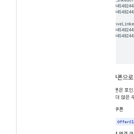
      "294548244
      "294548244
    ],

    "removeLinke
      "294548244
      "294548244
    ]

  }

}
연결 쿠폰으로
연결 쿠폰은 포인
됩니다. 더 많은 
참고:
연결된
OfferCl
클릭하면 연결 쿠