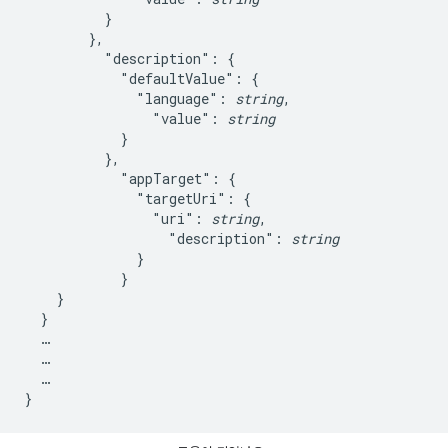
          }

        },

          "description": {

            "defaultValue": {

              "language": 
string
,

                "value": 
string
            }

          },

            "appTarget": {

              "targetUri": {

                "uri": 
string
,

                  "description": 
string
              }

            }

    }

  }

  …

  …

  …
