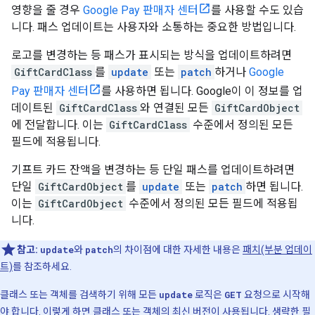
영향을 줄 경우
Google Pay 판매자 센터
를 사용할 수도 있습
니다. 패스 업데이트는 사용자와 소통하는 중요한 방법입니다.
로고를 변경하는 등 패스가 표시되는 방식을 업데이트하려면
GiftCardClass
를
update
또는
patch
하거나
Google
Pay 판매자 센터
를 사용하면 됩니다. Google이 이 정보를 업
데이트된
GiftCardClass
와 연결된 모든
GiftCardObject
에 전달합니다. 이는
GiftCardClass
수준에서 정의된 모든
필드에 적용됩니다.
기프트 카드 잔액을 변경하는 등 단일 패스를 업데이트하려면
단일
GiftCardObject
를
update
또는
patch
하면 됩니다.
이는
GiftCardObject
수준에서 정의된 모든 필드에 적용됩
니다.
참고:
update
와
patch
의 차이점에 대한 자세한 내용은
패치(부분 업데이
트)
를 참조하세요.
클래스 또는 객체를 검색하기 위해 모든
update
로직은
GET
요청으로 시작해
야 합니다. 이렇게 하면 클래스 또는 객체의 최신 버전이 사용됩니다. 생략한 필