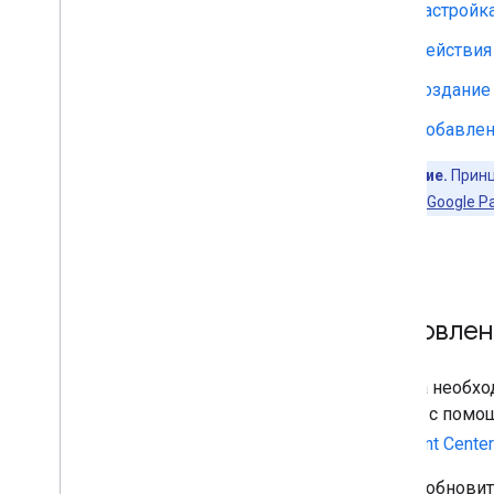
Настройк
Советы по оптимизации
Правила фирменного оформления
Действия 
Google
Создание
Правила использования кнопки
Условия использования
Добавлени
Интеллектуальная бесконтактная
Примечание.
Принц
технология
Сохранение в Google P
Общие сведения
Идентификаторы для
.
интеллектуальной бесконтактной
технологии
Как терминал запрашивает
информацию о картах
Обновлен
Как настроить терминал продавца
Как настроить интеллектуальную
Иногда необход
бесконтактную технологию с
помощью API
можно с помощ
Merchant Center
Чтобы обновит