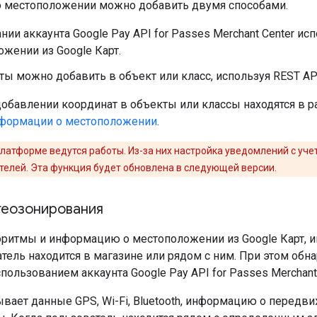
 местоположении можно добавить двумя способами.
нии аккаунта Google Pay API for Passes Merchant Center и
жении из Google Карт.
ы можно добавить в объект или класс, используя REST AP
добавлении координат в объекты или классы находятся в 
нформации о местоположении
.
платформе ведутся работы. Из-за них настройка уведомлений с у
елей. Эта функция будет обновлена в следующей версии.
геозонирования
оритмы и информацию о местоположении из Google Карт, и
атель находится в магазине или рядом с ним. При этом об
пользованием аккаунта Google Pay API for Passes Merchant 
вает данные GPS, Wi-Fi, Bluetooth, информацию о передви