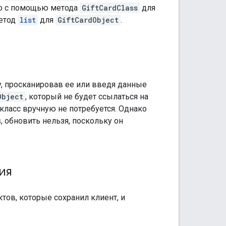
но с помощью метода
GiftCardClass
для
метод
list
для
GiftCardObject
.
y, просканировав ее или введя данные
Object
, который не будет ссылаться на
 класс вручную не потребуется. Однако
, обновить нельзя, поскольку он
ия
тов, которые сохранил клиент, и