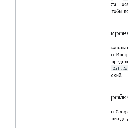
и объекта. По
list
. Чтобы п
Сканиров
Пользователи 
вручную. Инстр
ранее определ
объект
GiftCa
статический.
Настройк
Сервисы Google
расстояния до 