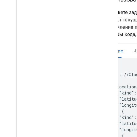
Вы можете зад
сверяют текущ
уведомление п
примеры кода, 
Ресурс
J
{

  ... //Cla
  "location
    "kind":
    "latitu
    "longit
  }, {

    "kind":
    "latitu
    "longit
  }, {
