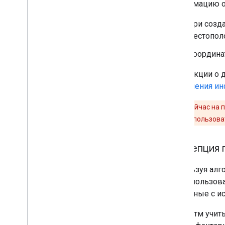
Информацию о
При созда
местополо
Координат
Инструкции о 
добавления и
Важно!
Сейчас на 
большинству пользоват
Концепция 
Используя алг
когда пользов
созданные с ис
Алгоритм учиты