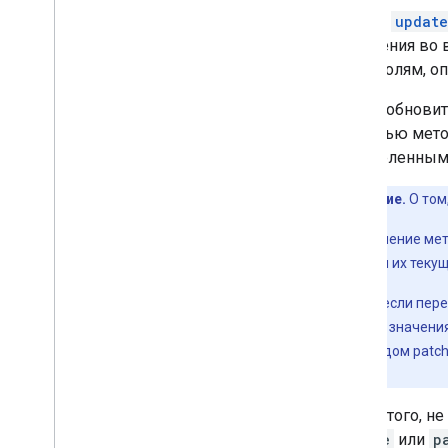
метода
update
изменения во 
всем полям, о
Чтобы обновить
помощью мет
определенным
Примечание.
О том
Любое обновление ме
использованы их текущ
Как правило, если пер
задали новые значения
запроса методом patc
нельзя.
Кроме того, не
update
или
p