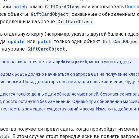
или
patch
класс
GiftCardClass
или использовать
Googl
все объекты
GiftCardObject
, связанные с обновленным 
пределенным на уровне
GiftCardClass
.
 отдельную карту (например, указать другой баланс подар
ода
update
или
patch
только один объект
GiftCardObjec
 на уровне
GiftCardObject
.
, чем различаются методы
update
и
patch
, можно узнать
здесь
.
тодом
update
должно начинаться с запроса
GET
на получение класс
ие версии. Поля, для которых вы не задали новые значения, будут
едаются только данные для обновляемых полей, безопаснее испо
, просто останутся без изменений. Однако при обновлении массив
h полностью замещает существующий массив. Изменять, добавлять
 всегда получается предугадать, когда произойдут изменен
atch
. В этом случае стоит периодически выполнять запро