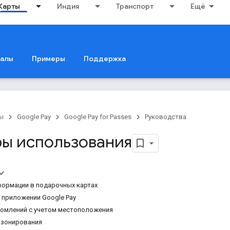
Карты
Индия
Транспорт
Ещё
иалы
Примеры
Поддержка
ы
Google Pay
Google Pay for Passes
Руководства
ы использования
ормации в подарочных картах
 приложении Google Pay
домлений с учетом местоположения
озонирования