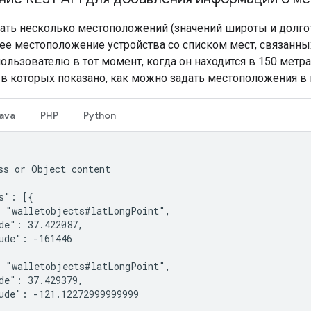
ать несколько местоположений (значений широты и долготы
ее местоположение устройства со списком мест, связанных
ользователю в тот момент, когда он находится в 150 метр
в которых показано, как можно задать местоположения в к
ava
PHP
Python
ss or Object content

s": [{

 "walletobjects#latLongPoint",

de": 37.422087,

ude": -161446

 "walletobjects#latLongPoint",

de": 37.429379,

ude": -121.12272999999999
