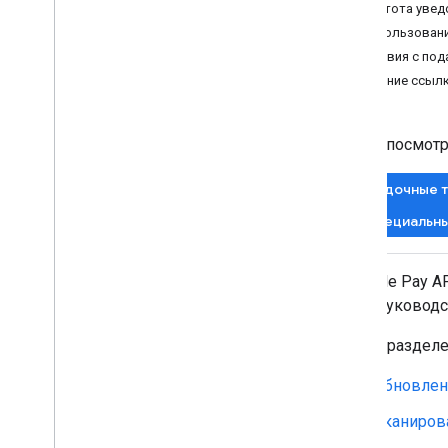
Частота увед
Как получить доступ к Android SDK
Использовани
Как автоматически создавать
Действия с под
аккаунты эмитентов
Создание ссылк
Как настроить API
Как сохранять карты в Google Pay
Чтобы посмотр
Как использовать карты в Google
Pay
Посадочные 
Как взаимодействовать с
пользователями через Google Pay
Специальн
Как сохранять и удалять данные с
помощью обратных вызовов
С Google Pay A
Категории карт
этого руководс
Примеры использования
В этом раздел
Фрагменты кода
Шаблон карты
Обновлен
Контрольные списки тестирования
Сканиров
Рекомендации по работе с API