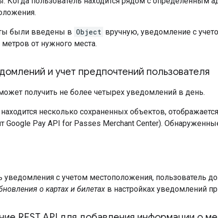
ы. Когда пользователь находится рядом с определенным а
оложения.
аты были введены в
Object
вручную, уведомление с учет
 метров от нужного места.
едомлений и учет предпочтений пользователя
может получить не более четырех уведомлений в день.
 находится несколько сохраненных объектов, отображаетс
 Google Pay API for Passes Merchant Center). Обнаруженн
ь уведомления с учетом местоположения, пользователь д
бновления о картах и билетах
в настройках уведомлений пр
ние REST API для добавления информации о м