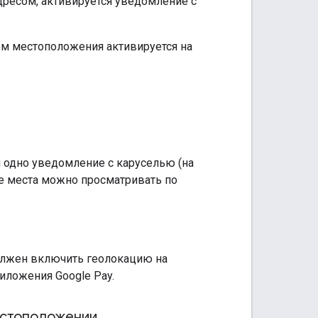
дресом, активируется уведомление с
ом местоположения активируется на
я одно уведомление с каруселью (на
ые места можно просматривать по
олжен включить геолокацию на
иложения Google Pay.
естоположении