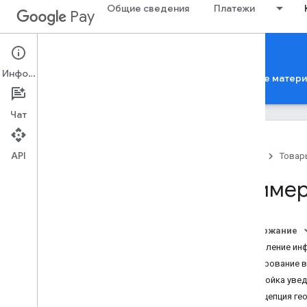
Общие сведения
Платежи
Pay
Google Pay for Passes
Информация
Главная страница
Руководства
Справочные матер
Чат
API
Главная
Товар
Введение
Пример
Google Pay API for Passes
Как устроены классы и объекты
Стандартные процессы работы API
Содержание
Как сохранять и просматривать
Обновление инф
карты
,
билеты и талоны
Сканирование в
Настройка уве
Базовая настройка
Концепция ге
Как получить доступ к REST API