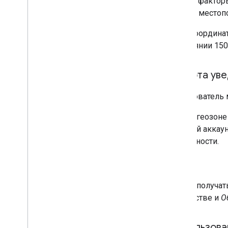
другие фактор
учетом местоп
Если координ
расстоянии 150
Частота ув
Пользователь 
Если в геозоне
каждый аккаунт
отдельности.
Чтобы получат
устройстве и
О
Использова