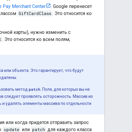
e Pay Merchant Center
. Google перенесет
классом
GiftCardClass
. Это относится ко
очной карты), нужно изменить с
t
. Это относится ко всем полям,
а или объекта. Это гарантирует, что будут
 удалены.
льзовать метод
patch
. Поля, для которых вы не
ов следует проявлять осторожность. Массив из
 и удалять элементы массива по отдельности
ия или когда придется отправить запрос
сы
update
или
patch
для каждого класса