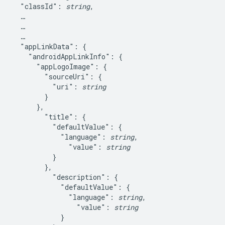
  "classId": 
string
,

  …

  …

  …

  "appLinkData": {

    "androidAppLinkInfo": {

      "appLogoImage": {

        "sourceUri": {

          "uri": 
string
        }

      },

        "title": {

          "defaultValue": {

            "language": 
string
,

              "value": 
string
          }

        },

          "description": {

            "defaultValue": {

              "language": 
string
,

                "value": 
string
            }
