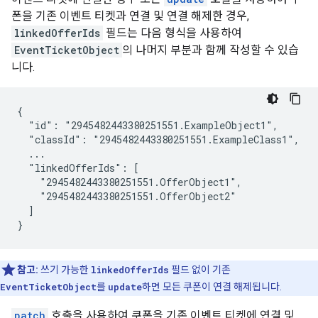
폰을 기존 이벤트 티켓과 연결 및 연결 해제한 경우,
linkedOfferIds
필드는 다음 형식을 사용하여
EventTicketObject
의 나머지 부분과 함께 작성할 수 있습
니다.
{

  "id": "2945482443380251551.ExampleObject1",

  "classId": "2945482443380251551.ExampleClass1",

  ...

  "linkedOfferIds": [

    "2945482443380251551.OfferObject1",

    "2945482443380251551.OfferObject2"

  ]

}
참고:
쓰기 가능한
linkedOfferIds
필드 없이 기존
EventTicketObject
를
update
하면 모든 쿠폰이 연결 해제됩니다.
patch
호출을 사용하여 쿠폰을 기존 이벤트 티켓에 연결 및