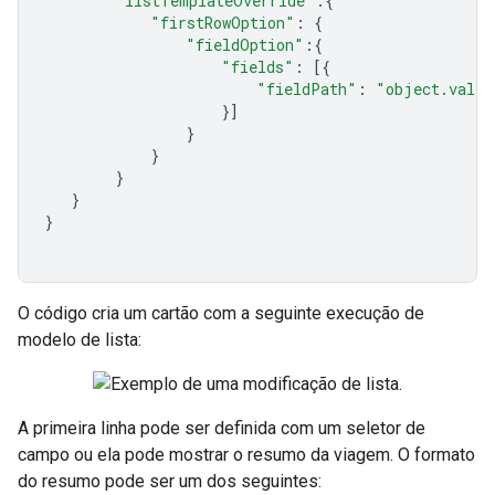
"listTemplateOverride"
:{
"firstRowOption"
:
{
"fieldOption"
:{
"fields"
:
[{
"fieldPath"
:
"object.valid
}]
}
}
}
}
}
O código cria um cartão com a seguinte execução de
modelo de lista:
A primeira linha pode ser definida com um seletor de
campo ou ela pode mostrar o resumo da viagem. O formato
do resumo pode ser um dos seguintes: