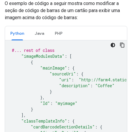
O exemplo de código a seguir mostra como modificar a
seção de código de barras de um cartão para exibir uma
imagem acima do código de barras:
Python
Java
PHP
#... rest of class
"imageModulesData"
:
[
{
"mainImage"
:
{
"sourceUri"
:
{
"uri"
:
"http://farm4.staticfl
"description"
:
"Coffee"
}
},
"Id"
:
"myimage"
}
],
"classTemplateInfo"
:
{
"cardBarcodeSectionDetails"
:
{