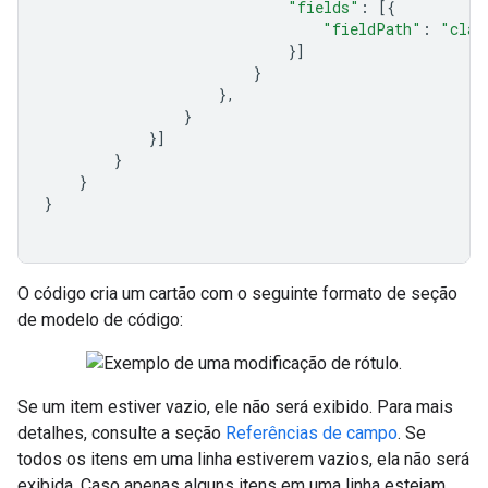
"fields"
:
[{
"fieldPath"
:
"clas
}]
}
},
}
}]
}
}
}
O código cria um cartão com o seguinte formato de seção
de modelo de código:
Se um item estiver vazio, ele não será exibido. Para mais
detalhes, consulte a seção
Referências de campo
. Se
todos os itens em uma linha estiverem vazios, ela não será
exibida. Caso apenas alguns itens em uma linha estejam