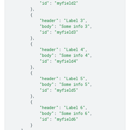
"id"
:
"myfield2"
},
{
"header"
:
"Label 3"
,
"body"
:
"Some info 3"
,
"id"
:
"myfield3"
},
{
"header"
:
"Label 4"
,
"body"
:
"Some info 4"
,
"id"
:
"myfield4"
},
{
"header"
:
"Label 5"
,
"body"
:
"Some info 5"
,
"id"
:
"myfield5"
},
{
"header"
:
"Label 6"
,
"body"
:
"Some info 6"
,
"id"
:
"myfield6"
}