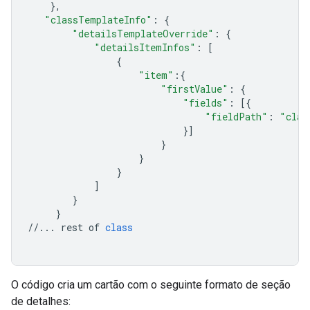
},
"classTemplateInfo"
:
{
"detailsTemplateOverride"
:
{
"detailsItemInfos"
:
[
{
"item"
:{
"firstValue"
:
{
"fields"
:
[{
"fieldPath"
:
"clas
}]
}
}
}
]
}
}
//...
rest
of
class
O código cria um cartão com o seguinte formato de seção
de detalhes: