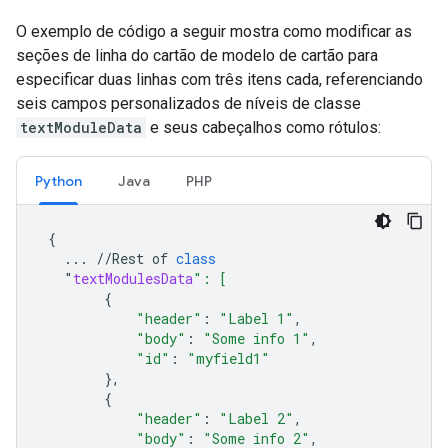
O exemplo de código a seguir mostra como modificar as
seções de linha do cartão de modelo de cartão para
especificar duas linhas com três itens cada, referenciando
seis campos personalizados de níveis de classe
textModuleData
e seus cabeçalhos como rótulos:
Python
Java
PHP
{
...
//
Rest
of
class
"
textModulesData
": [
{
"header"
:
"Label 1"
,
"body"
:
"Some info 1"
,
"id"
:
"myfield1"
},
{
"header"
:
"Label 2"
,
"body"
:
"Some info 2"
,