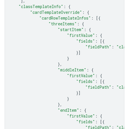
],
"classTemplateInfo"
:
{
"cardTemplateOverride"
:
{
"cardRowTemplateInfos"
:
[{
"threeItems"
:
{
"startItem"
:
{
"firstValue"
:
{
"fields"
:
[{
"fieldPath"
:
"clas
}]
}
},
"middleItem"
:
{
"firstValue"
:
{
"fields"
:
[{
"fieldPath"
:
"clas
}]
}
},
"endItem"
:
{
"firstValue"
:
{
"fields"
:
[{
"fieldPath"
:
"clas