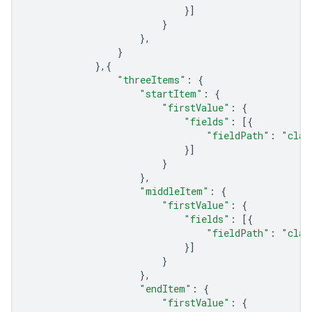
}]
}
},
}
},{
"threeItems"
:
{
"startItem"
:
{
"firstValue"
:
{
"fields"
:
[{
"fieldPath"
:
"clas
}]
}
},
"middleItem"
:
{
"firstValue"
:
{
"fields"
:
[{
"fieldPath"
:
"clas
}]
}
},
"endItem"
:
{
"firstValue"
:
{