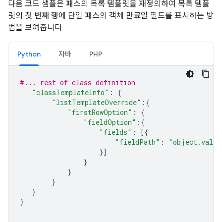
다음 코드 샘플은 패스의 목록 템플릿을 재정의하여 목록 템플
릿의 첫 번째 행에 단일 패스의 객체 만료일 필드를 표시하는 방
법을 보여줍니다.
Python
자바
PHP
#... rest of class definition
"classTemplateInfo"
:
{
"listTemplateOverride"
:{
"firstRowOption"
:
{
"fieldOption"
:{
"fields"
:
[{
"fieldPath"
:
"object.valid
}]
}
}
}
}
}