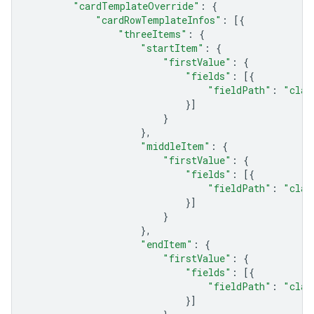
"cardTemplateOverride"
:
{
"cardRowTemplateInfos"
:
[{
"threeItems"
:
{
"startItem"
:
{
"firstValue"
:
{
"fields"
:
[{
"fieldPath"
:
"clas
}]
}
},
"middleItem"
:
{
"firstValue"
:
{
"fields"
:
[{
"fieldPath"
:
"clas
}]
}
},
"endItem"
:
{
"firstValue"
:
{
"fields"
:
[{
"fieldPath"
:
"clas
}]