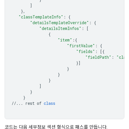
]
},
"classTemplateInfo"
:
{
"detailsTemplateOverride"
:
{
"detailsItemInfos"
:
[
{
"item"
:{
"firstValue"
:
{
"fields"
:
[{
"fieldPath"
:
"clas
}]
}
}
}
]
}
}
//...
rest
of
class
코드는 다음 세부정보 섹션 형식으로 패스를 만듭니다.