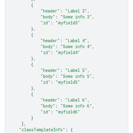
{
"header"
:
"Label 3"
,
"body"
:
"Some info 3"
,
"id"
:
"myfield3"
},
{
"header"
:
"Label 4"
,
"body"
:
"Some info 4"
,
"id"
:
"myfield4"
},
{
"header"
:
"Label 5"
,
"body"
:
"Some info 5"
,
"id"
:
"myfield5"
},
{
"header"
:
"Label 6"
,
"body"
:
"Some info 6"
,
"id"
:
"myfield6"
}
],
"classTemplateInfo"
:
{