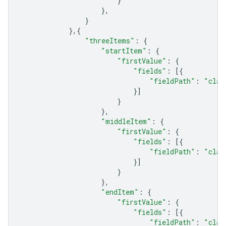
}
},
}
},{
"threeItems"
:
{
"startItem"
:
{
"firstValue"
:
{
"fields"
:
[{
"fieldPath"
:
"clas
}]
}
},
"middleItem"
:
{
"firstValue"
:
{
"fields"
:
[{
"fieldPath"
:
"clas
}]
}
},
"endItem"
:
{
"firstValue"
:
{
"fields"
:
[{
"fieldPath"
:
"clas