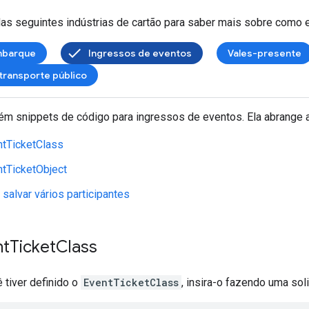
as seguintes indústrias de cartão para saber mais sobre como 
mbarque
Ingressos de eventos
Vales-presente
transporte público
ém snippets de código para ingressos de eventos. Ela abrange a
tTicketClass
tTicketObject
 salvar vários participantes
nt
Ticket
Class
 tiver definido o
EventTicketClass
, insira-o fazendo uma sol