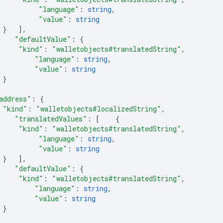
"language"
:
string
,
"value"
:
string
}
],
"defaultValue"
:
{
"kind"
:
"walletobjects#translatedString"
,
"language"
:
string
,
"value"
:
string
}
address"
:
{
"kind"
:
"walletobjects#localizedString"
,
"translatedValues"
:
[
{
"kind"
:
"walletobjects#translatedString"
,
"language"
:
string
,
"value"
:
string
}
],
"defaultValue"
:
{
"kind"
:
"walletobjects#translatedString"
,
"language"
:
string
,
"value"
:
string
}