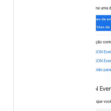
Acessar o SDK do Android
Selecione uma d
Criar contas do emissor
programaticamente
Cartões de e
Implementar a API
Cartões de 
Salvar cartões no Google Pay
Resgatar cartões do Google Pay
Esta seção cont
Envolver os usuários por meio do
Google Pay
JSON Even
Usar callbacks para salvamentos e
exclusões
JSON Even
Botão para
Indústrias do cartão
Casos de uso
Snippets de código
JSON Eve
Modelo de cartão
Como testar listas de verificação
Depois que você
Diretrizes da API