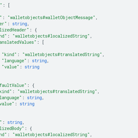
"
:
[
"
:
"walletobjects#walletObjectMessage"
,
er"
:
string
,
lizedHeader"
:
{
nd"
:
"walletobjects#localizedString"
,
anslatedValues"
:
[
"kind"
:
"walletobjects#translatedString"
,
"language"
:
string
,
"value"
:
string
faultValue"
:
{
kind"
:
"walletobjects#translatedString"
,
language"
:
string
,
value"
:
string
"
:
string
,
lizedBody"
:
{
nd"
:
"walletobjects#localizedString"
,