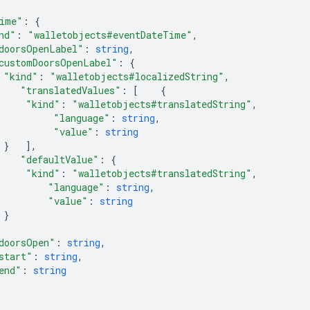
ime"
:
{
nd"
:
"walletobjects#eventDateTime"
,
doorsOpenLabel"
:
string
,
customDoorsOpenLabel"
:
{
"kind"
:
"walletobjects#localizedString"
,
"translatedValues"
:
[
{
"kind"
:
"walletobjects#translatedString"
,
"language"
:
string
,
"value"
:
string
}
],
"defaultValue"
:
{
"kind"
:
"walletobjects#translatedString"
,
"language"
:
string
,
"value"
:
string
}
doorsOpen"
:
string
,
start"
:
string
,
end"
:
string