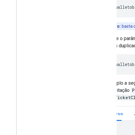
Dicas de desempenho
https://walletob
Diretrizes da marca
Diretrizes de botão
Termos de Serviço
Observação:
basta c
Smart tap
Adicione o parâ
Visão geral
códigos duplica
Entender os identificadores de coleção
Entender como um terminal solicita
cartões
https://walletob
Configurar um terminal de comerciante
Usar a API para configurar o smart tap
O exemplo a se
da solicitação
P
EventTicketC
Recurso
{