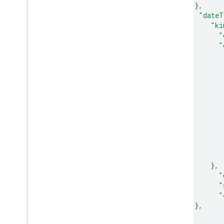
},
"dateT
"ki
"
"
},
"
"
"
},
}