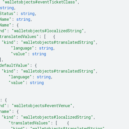
"walletobjects#eventTicketClass"
,
string
,
Status"
:
string
,
Name"
:
string
,
Name"
:
{
nd"
:
"walletobjects#localizedString"
,
translatedValues"
:
[
{
"kind"
:
"walletobjects#translatedString"
,
"language"
:
string
,
"value"
:
string
],
defaultValue"
:
{
"kind"
:
"walletobjects#translatedString"
,
"language"
:
string
,
"value"
:
string
:
{
nd"
:
"walletobjects#eventVenue"
,
name"
:
{
"kind"
:
"walletobjects#localizedString"
,
"translatedValues"
:
[
{
"kind"
:
"walletobjects#translatedString"
,