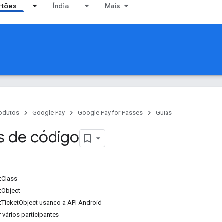
rtões
Índia
Mais
odutos
Google Pay
Google Pay for Passes
Guias
s de código
tClass
tObject
tTicketObject usando a API Android
 vários participantes