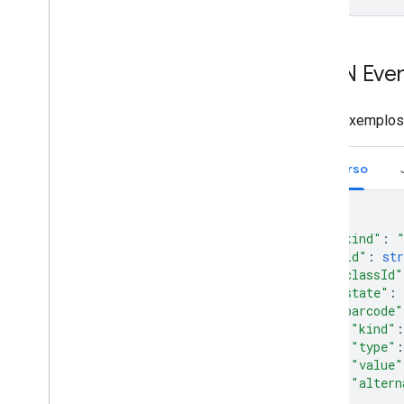
JSON Eve
Estes exemplos 
Recurso
{
"kind"
:
"id"
:
str
"classId"
"state"
:
"barcode"
"kind"
:
"type"
:
"value"
"altern
},