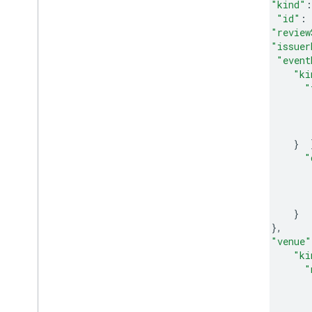
"kind"
:
"id"
:
"review
"issuer
"event
"ki
"
}
"
}
},
"venue"
"ki
"