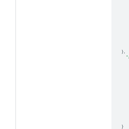
},
"
}