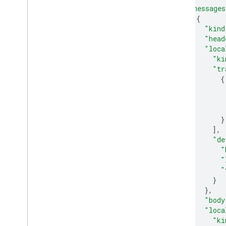
"messages
{
"kind
"head
"loca
"ki
"tr
{
}
],
"de
"
"
"
}
},
"body
"loca
"ki