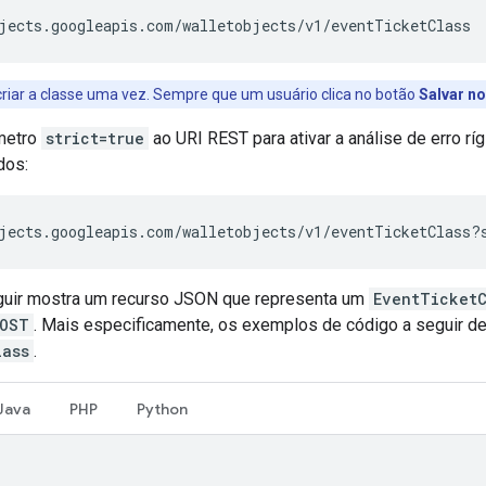
jects.googleapis.com/walletobjects/v1/eventTicketClass
riar a classe uma vez. Sempre que um usuário clica no botão
Salvar n
metro
strict=true
ao URI REST para ativar a análise de erro rí
dos:
jects.googleapis.com/walletobjects/v1/eventTicketClass?
guir mostra um recurso JSON que representa um
EventTicketC
OST
. Mais especificamente, os exemplos de código a seguir de
lass
.
Java
PHP
Python