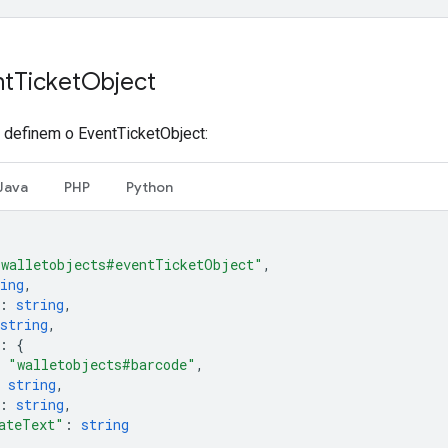
nt
Ticket
Object
definem o EventTicketObject:
Java
PHP
Python
"walletobjects#eventTicketObject"
,
ing
,
:
string
,
string
,
:
{
"walletobjects#barcode"
,
string
,
:
string
,
ateText"
:
string