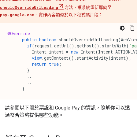
shouldOverrideUrlLoading
方法，讓系統重新導向至
pay.google.com
。實作內容類似於以下程式碼片段：
@Override
public
boolean
shouldOverrideUrlLoading
(
WebVie
if
(
request
.
getUrl
().
getHost
().
startsWith
(
"pa
Intent
intent
=
new
Intent
(
Intent
.
ACTION_V
view
.
getContext
().
startActivity
(
intent
);
return
true
;
}
...
...
}
請參閱以下關於票證和 Google Pay 的資訊，瞭解你可以透
過整合策略提供哪些功能。