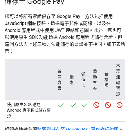
儲存至 Google Pay
您可以將所有票證儲存至 Google Pay，方法包括使用
JavaScript 網站按鈕、透過電子郵件或簡訊，以及在
Android 應用程式中使用 JWT 連結和意圖。此外，您也可
以使用原生 SDK 功能透過 Android 應用程式儲存票證，但
這個方法與上述三種方法能儲存的票證並不相同，如下表所
示：
大
會
活
眾
儲
登
員
優
動
運
值
機
方
惠
票
輸
卡
證
案
券
票
證
使用原生 SDK 透過
Android 應用程式儲存票
證
相關詳情請參閱
將票證儲存至 Google Pay 實作詳細說明
。