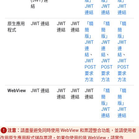
(JWT) 連
版」
版」
版」
版
結
JWT
JWT
JWT
J
連結
連結
連結
連
原生應用
JWT 連結
JWT
JWT
「精
「精
「精
「
程式
連結
連結
簡
簡
簡
簡
版」
版」
版」
版
JWT
JWT
JWT
J
連
連
連
連
結
、
結
、
結
、
結
JWT
JWT
JWT
J
POST
POST
POST
P
要求
要求
要求
要
方法
方法
方法
方
WebView
JWT 連結
JWT
JWT
JWT
「精
「精
「
連結
連結
連結
簡
簡
簡
版」
版」
版
JWT
JWT
J
連結
連結
連
注意：
請盡量避免同時使用 WebView 和票證整合功能，並請使用者
改用原生應用程式儲存票證。如果你使用的是 WebView，請實作