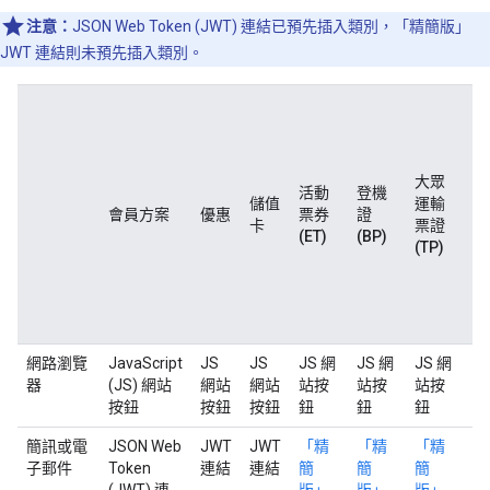
注意：
JSON Web Token (JWT) 連結已預先插入類別，「精簡版」
JWT 連結則未預先插入類別。
團
票
(
登
大眾
活動
登機
證
儲值
運輸
會員方案
優惠
票券
證
活
卡
票證
(ET)
(BP)
票
(TP)
和
眾
輸
證
網路瀏覽
JavaScript
JS
JS
JS 網
JS 網
JS 網
J
器
(JS) 網站
網站
網站
站按
站按
站按
站
按鈕
按鈕
按鈕
鈕
鈕
鈕
鈕
簡訊或電
JSON Web
JWT
JWT
「精
「精
「精
「
子郵件
Token
連結
連結
簡
簡
簡
簡