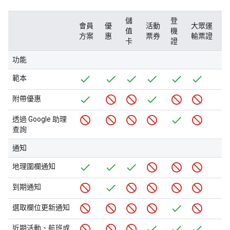
儲
登
會員
優
活動
大眾運
值
機
方案
惠
票券
輸票證
卡
證
功能
範本
附帶優惠
透過 Google 助理
查詢
通知
地理圍欄通知
到期通知
選取欄位更新通知
近期活動、航班或