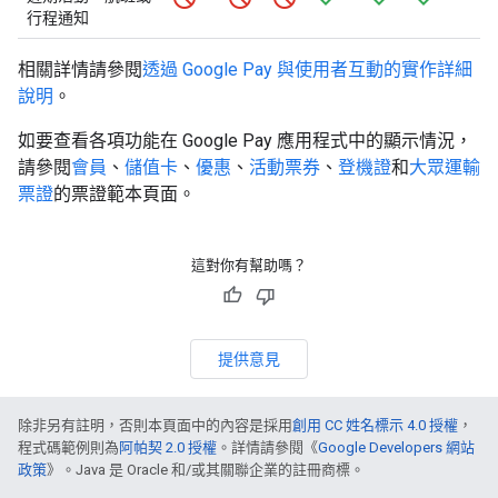
行程通知
相關詳情請參閱
透過 Google Pay 與使用者互動的實作詳細
說明
。
如要查看各項功能在 Google Pay 應用程式中的顯示情況，
請參閱
會員
、
儲值卡
、
優惠
、
活動票券
、
登機證
和
大眾運輸
票證
的票證範本頁面。
這對你有幫助嗎？
提供意見
除非另有註明，否則本頁面中的內容是採用
創用 CC 姓名標示 4.0 授權
，
程式碼範例則為
阿帕契 2.0 授權
。詳情請參閱《
Google Developers 網站
政策
》。Java 是 Oracle 和/或其關聯企業的註冊商標。