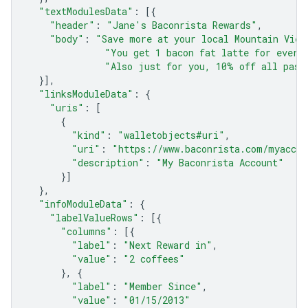
"textModulesData"
:
[{
"header"
:
"Jane's Baconrista Rewards"
,
"body"
:
"Save more at your local Mountain View
"You get 1 bacon fat latte for every
"Also just for you, 10% off all past
}],
"linksModuleData"
:
{
"uris"
:
[
{
"kind"
:
"walletobjects#uri"
,
"uri"
:
"https://www.baconrista.com/myaccou
"description"
:
"My Baconrista Account"
}]
},
"infoModuleData"
:
{
"labelValueRows"
:
[{
"columns"
:
[{
"label"
:
"Next Reward in"
,
"value"
:
"2 coffees"
},
{
"label"
:
"Member Since"
,
"value"
:
"01/15/2013"