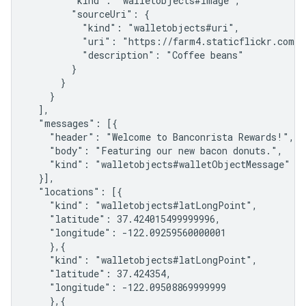
        "kind": "walletobjects#image",

        "sourceUri": {

          "kind": "walletobjects#uri",

          "uri": "https://farm4.staticflickr.com/3
          "description": "Coffee beans"

        }

      }

    }

  ],

  "messages": [{

    "header": "Welcome to Banconrista Rewards!",

    "body": "Featuring our new bacon donuts.",

    "kind": "walletobjects#walletObjectMessage"

  }],

  "locations": [{

    "kind": "walletobjects#latLongPoint",

    "latitude": 37.424015499999996,

    "longitude": -122.09259560000001

    },{

    "kind": "walletobjects#latLongPoint",

    "latitude": 37.424354,

    "longitude": -122.09508869999999

    },{
