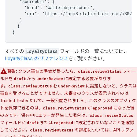
   "sourceUri": {

     "kind": "walletobjects#uri",

     "uri": "https://farm8.staticflickr.com/7302/1
   }

  }

}
すべての
LoyaltyClass
フィールドの一覧については、
LoyaltyClass のリファレンス
をご覧ください。
警告:
クラス審査の準備が整ったら、
class.reviewStatus
フィー
ルドを
draft
から
underReview
に設定する必要がありま
す。
class.reviewStatus
を
underReview
に設定しないと、クラスは
審査を受けることができません。未審査のクラスが表示されるのは
Trusted Tester だけで、一般公開されません。このクラスのオブジェク
トを保存できるのは、
class.reviewStatus
が
approved
になった後
のみです。保存中にエラーが発生した場合は、
class.reviewStatus
フィールドが
draft
または
rejected
に設定されていないことを確認
してください。
class.reviewStatus
の詳細については、
API リファ