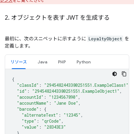
レンス
をご覧ください。
2
.
オブジェクトを表す JWT を生成する
最初に、次のスニペットに示すように
LoyaltyObject
を
定義します。
リソース
Java
PHP
Python
{
"classId"
:
"2945482443380251551.ExampleClass1"
,
"id"
:
"2945482443380251551.ExampleObject1"
,
"accountId"
:
"1234567890"
,
"accountName"
:
"Jane Doe"
,
"barcode"
:
{
"alternateText"
:
"12345"
,
"type"
:
"qrCode"
,
"value"
:
"28343E3"
},