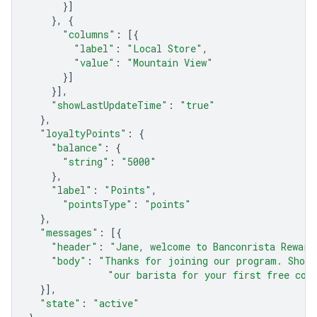
}]
},
{
"columns"
:
[{
"label"
:
"Local Store"
,
"value"
:
"Mountain View"
}]
}],
"showLastUpdateTime"
:
"true"
},
"loyaltyPoints"
:
{
"balance"
:
{
"string"
:
"5000"
},
"label"
:
"Points"
,
"pointsType"
:
"points"
},
"messages"
:
[{
"header"
:
"Jane, welcome to Banconrista Reward
"body"
:
"Thanks for joining our program. Show 
"our barista for your first free cof
}],
"state"
:
"active"