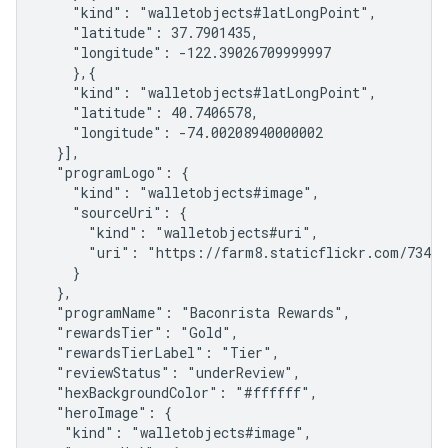
    "kind": "walletobjects#latLongPoint",

    "latitude": 37.7901435,

    "longitude": -122.39026709999997

    },{

    "kind": "walletobjects#latLongPoint",

    "latitude": 40.7406578,

    "longitude": -74.00208940000002

  }],

  "programLogo": {

    "kind": "walletobjects#image",

    "sourceUri": {

      "kind": "walletobjects#uri",

      "uri": "https://farm8.staticflickr.com/7340/
    }

  },

  "programName": "Baconrista Rewards",

  "rewardsTier": "Gold",

  "rewardsTierLabel": "Tier",

  "reviewStatus": "underReview",

  "hexBackgroundColor": "#ffffff",

  "heroImage": {

   "kind": "walletobjects#image",
