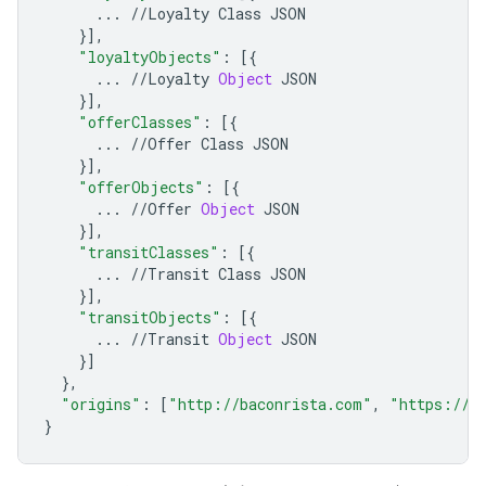
...
//
Loyalty
Class
JSON
}],
"loyaltyObjects"
:
[{
...
//
Loyalty
Object
JSON
}],
"offerClasses"
:
[{
...
//
Offer
Class
JSON
}],
"offerObjects"
:
[{
...
//
Offer
Object
JSON
}],
"transitClasses"
:
[{
...
//
Transit
Class
JSON
}],
"transitObjects"
:
[{
...
//
Transit
Object
JSON
}]
},
"origins"
:
[
"http://baconrista.com"
,
"https://b
}