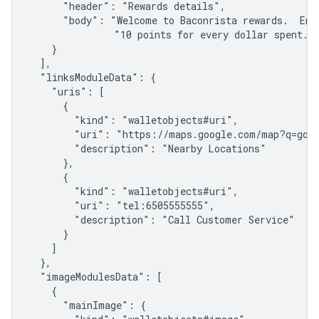
      "header": "Rewards details",

      "body": "Welcome to Baconrista rewards.  Enj
               "10 points for every dollar spent.  
    }

  ],

  "linksModuleData": {

    "uris": [

      {

        "kind": "walletobjects#uri",

        "uri": "https://maps.google.com/map?q=goog
        "description": "Nearby Locations"

      },

      {

        "kind": "walletobjects#uri",

        "uri": "tel:6505555555",

        "description": "Call Customer Service"

      }

    ]

  },

  "imageModulesData": [

    {

      "mainImage": {
