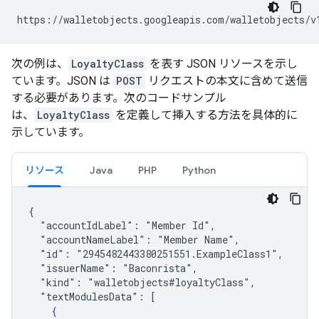
https://walletobjects.googleapis.com/walletobjects/v
次の例は、
LoyaltyClass
を表す JSON リソースを示し
ています。JSON は
POST
リクエストの本文に含めて送信
する必要があります。次のコードサンプル
は、
LoyaltyClass
を定義して挿入する方法を具体的に
示しています。
リソース
Java
PHP
Python
{

  "accountIdLabel": "Member Id",

  "accountNameLabel": "Member Name",

  "id": "2945482443380251551.ExampleClass1",

  "issuerName": "Baconrista",

  "kind": "walletobjects#loyaltyClass",

  "textModulesData": [

    {
