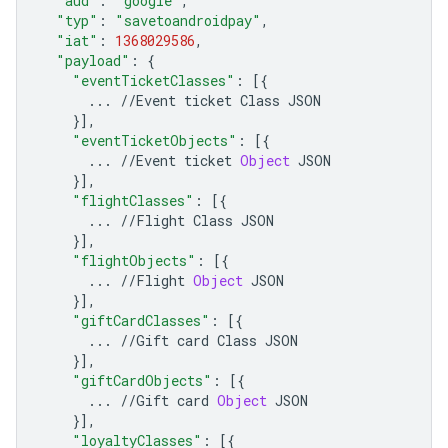
"aud"
:
"google"
,
"typ"
:
"savetoandroidpay"
,
"iat"
:
1368029586
,
"payload"
:
{
"eventTicketClasses"
:
[{
...
//
Event
ticket
Class
JSON
}],
"eventTicketObjects"
:
[{
...
//
Event
ticket
Object
JSON
}],
"flightClasses"
:
[{
...
//
Flight
Class
JSON
}],
"flightObjects"
:
[{
...
//
Flight
Object
JSON
}],
"giftCardClasses"
:
[{
...
//
Gift
card
Class
JSON
}],
"giftCardObjects"
:
[{
...
//
Gift
card
Object
JSON
}],
"loyaltyClasses"
:
[{