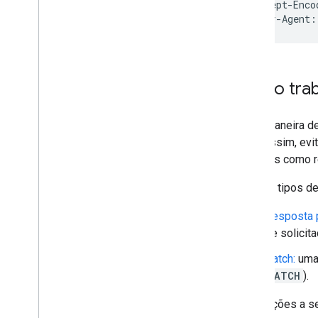
Dicas de desempenho
Accept-Enco
User-Agent:
Diretrizes da marca
Diretrizes de botão
Termos de Serviço
Como trab
Smart tap
Visão geral
Entender os identificadores de coleção
Outra maneira d
Entender como um terminal solicita
quer. Assim, ev
cartões
recursos como r
Configurar um terminal de comerciante
Usar a API para configurar o smart tap
Há dois tipos de
Resposta p
de solicit
Patch:
uma 
PATCH
).
Nas seções a se