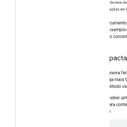
Limite de taxa d
Acessar o SDK do Android
Solicitações em 
Criar contas do emissor
programaticamente
Este documento 
casos, exemplos
Implementar a API
mesmos conceito
Salvar cartões no Google Pay
Resgatar cartões do Google Pay
Envolver os usuários por meio do
Google Pay
Compacta
Usar callbacks para salvamentos e
exclusões
Uma maneira fáci
isso exija mais
Indústrias do cartão
esse método val
Casos de uso
Snippets de código
Para receber um
Modelo de cartão
agent para conte
Como testar listas de verificação
em gzip:
Diretrizes da API