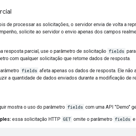
cial
is de processar as solicitações, o servidor envia de volta a r
mpenho, solicite ao servidor o envio apenas dos campos realm
ma resposta parcial, use o parâmetro de solicitação
fields
para
tro com qualquer solicitação que retorne dados de resposta.
parâmetro
fields
afeta apenas os dados de resposta. Ele não a
duzir a quantidade de dados enviados durante a modificação de r
uir mostra o uso do parâmetro
fields
com uma API "Demo" gené
ples:
essa solicitação HTTP
GET
omite o parâmetro
fields
e 