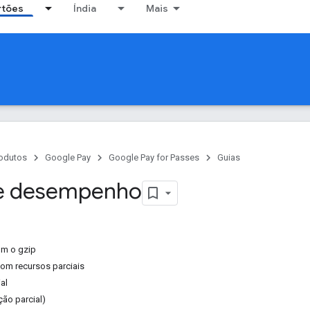
rtões
Índia
Mais
odutos
Google Pay
Google Pay for Passes
Guias
de desempenho
m o gzip
om recursos parciais
al
ção parcial)