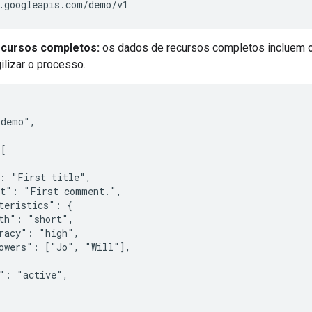
ecursos completos:
os dados de recursos completos incluem o
ilizar o processo.
demo",

[

: "First title",

t": "First comment.",

teristics": {

th": "short",

racy": "high",

owers": ["Jo", "Will"],

": "active",
