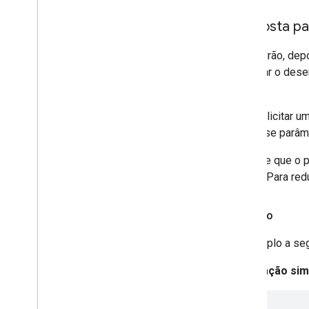
Resposta par
Por padrão, depo
melhorar o dese
parcial
.
Para solicitar u
Use esse parâme
Observe que o 
houver. Para re
Exemplo
O exemplo a seg
Solicitação sim