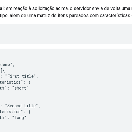
al:
em reação à solicitação acima, o servidor envia de volta um
tipo, além de uma matriz de itens pareados com características
demo",

[{

: "First title",

teristics": {

th": "short"

: "Second title",

teristics": {

th": "long"
