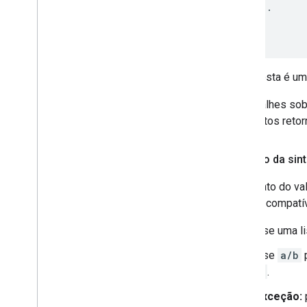
  ...

  ]

}
A resposta é um
Os detalhes sob
elementos retor
Resumo da sint
O formato do va
sintaxe compatí
Use uma li
Use
a/b
p
b
.
Exceção: