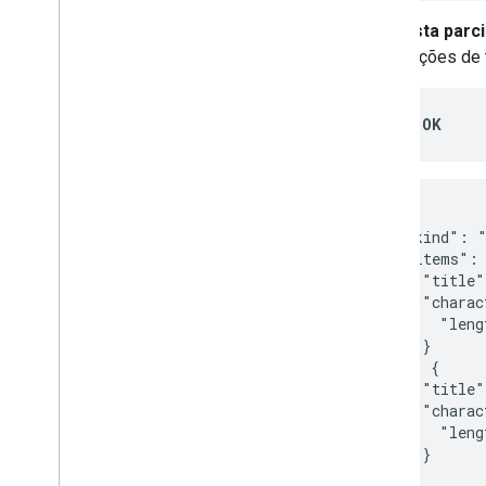
Resposta parci
informações de 
200 OK
{

  "kind": "
  "items": 
    "title"
    "charac
      "leng
    }

  }, {

    "title"
    "charac
      "leng
    }

  },
