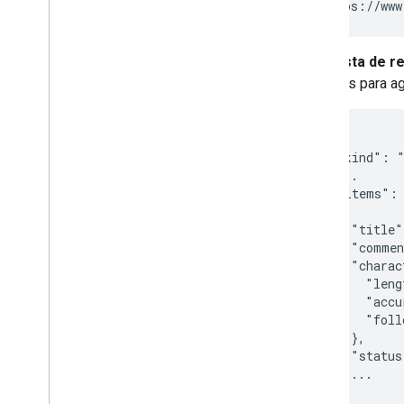
Resposta de r
omitidos para ag
{

  "kind": "
  ...

  "items": 
  {

    "title"
    "commen
    "charac
      "leng
      "accu
      "foll
    },

    "status
    ...

  },
