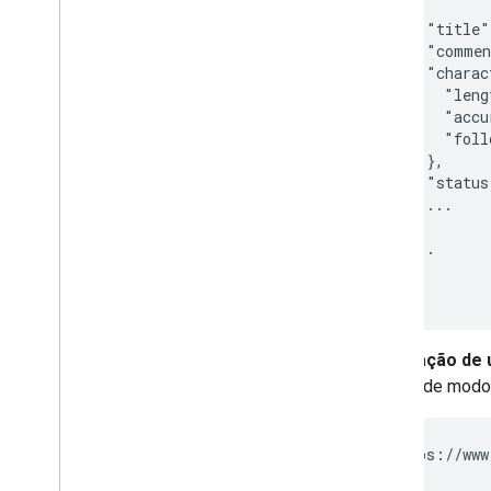
  {

    "title"
    "commen
    "charac
      "leng
      "accu
      "foll
    },

    "status
    ...

  },

  ...

  ]

}
Solicitação de 
reduzir de modo 
https://www