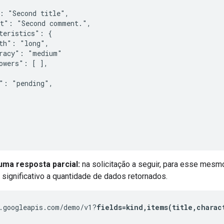
: "Second title",

t": "Second comment.",

teristics": {

th": "long",

racy": "medium"

owers": [ ],

": "pending",

uma resposta parcial:
na solicitação a seguir, para esse mesm
significativo a quantidade de dados retornados.
.googleapis.com/demo/v1?
fields=kind,items(title,charac