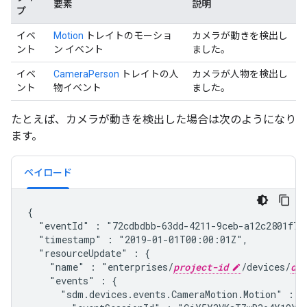
要素
説明
プ
イベ
Motion
トレイトのモーショ
カメラが動きを検出し
ント
ン イベント
ました。
イベ
CameraPerson
トレイトの人
カメラが人物を検出し
ント
物イベント
ました。
たとえば、カメラが動きを検出した場合は次のようになり
ます。
ペイロード
{

  "eventId" : "72cdbdbb-63dd-4211-9ceb-a12c2801f7f
  "timestamp" : "2019-01-01T00:00:01Z",
  "resourceUpdate" : {

    "name" : "enterprises/
project-id
/devices/
dev
    "events" : {

      "
sdm.devices.events.CameraMotion.Motion
" : {
