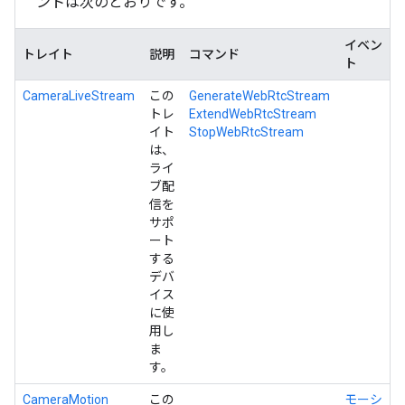
ントは次のとおりです。
イベン
トレイト
説明
コマンド
ト
CameraLiveStream
この
GenerateWebRtcStream
トレ
ExtendWebRtcStream
イト
StopWebRtcStream
は、
ライ
ブ配
信を
サポ
ート
する
デバ
イス
に使
用し
ま
す。
CameraMotion
この
モーシ