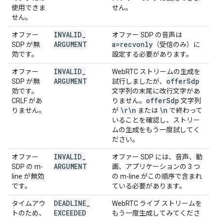
使用できま
せん。
せん。
INVALID
_
オファー
オファー SDP の音声は
ARGUMENT
a=recvonly
SDP が無
（受信のみ）に
効です。
設定する必要があります。
INVALID
_
オファー
WebRTC ストリームの生成を
ARGUMENT
offer
Sdp
SDP が無
試行しましたが、
効です。
文字列の末尾に改行文字があ
offer
Sdp
CRLF があ
りません。
文字列
\r\n
\n
りません。
が
または
で終わって
いることを確認し、ストリー
ムの生成をもう一度試してく
ださい。
INVALID
_
オファー
オファー SDP には、音声、動
ARGUMENT
SDP の m-
画、アプリケーションの 3 つ
line が無効
の m-line がこの順序で含まれ
です。
ている必要があります。
DEADLINE
_
タイムアウ
WebRTC ライブ ストリームを
EXCEEDED
トのため、
もう一度生成してみてくださ