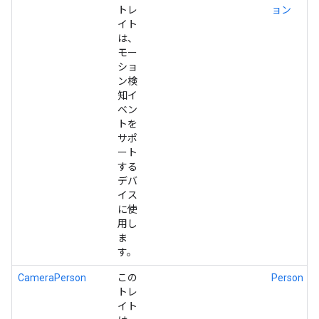
トレ
ョン
イト
は、
モー
ショ
ン検
知イ
ベン
トを
サポ
ート
する
デバ
イス
に使
用し
ま
す。
CameraPerson
この
Person
トレ
イト