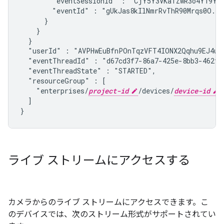
        "eventSessionId" : "CjY5Y3VKaTZwR3o4Y19YbT
        "eventId" : "gUkJas8kIlNmrRvThR90Mrqs0O..."
      }

    }

  }

  "userId" : "AVPHwEuBfnPOnTqzVFT4IONX2Qqhu9EJ4ub
  "eventThreadId" : "d67cd3f7-86a7-425e-8bb3-462f9
  "eventThreadState" : "STARTED",
  "resourceGroup" : [

    "enterprises/
project-id
/devices/
device-id
"

  ]

}
ライブ ストリームにアクセスする
カメラからのライブ ストリームにアクセスできます。こ
のデバイスでは、次のストリーム形式がサポートされてい