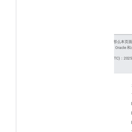
如未另行说明，那么本页
站政策
。Java 是 Orac
最后更新时间 (UTC)：2025-
互动
Google Developer Program
Google Developer Groups
Google Developer Experts
Accelerators