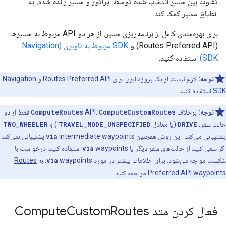
تفاوت بین مسیر انتخاب شده توسط اپراتور و مسیر رانده شده، به
انطباق مسیر کمک کند.
برای بهره‌مندی کامل از برنامه‌ریزی مسیر، از هر دو API مربوط به مسیرها
(Routes Preferred API) و
SDK مربوط به ناوبری (Navigation
SDK)
استفاده کنید.
توجه:
لازم نیست از یک پروژه ابری برای Routes Preferred API و Navigation
SDK استفاده کنید.
توجه:
برخلاف
ComputeCustomRoutes
API،
ComputeRoutes
فقط از دو
حالت سفر،
DRIVE
(یا معادل
TRAVEL_MODE_UNSPECIFIED
) و
TWO_WHEELER
پشتیبانی می‌کند. این روش همچنین
via
intermediate waypoints پشتیبانی نمی‌کند.
اگر سعی کنید از حالت‌های سفر دیگر یا
via
waypoints استفاده کنید، درخواست با
شکست مواجه می‌شود. برای اطلاعات بیشتر در مورد
waypoints، به
via
Routes
Preferred API waypoints
مراجعه کنید.
فعال کردن متد Compute
Routes
Custom