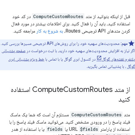
قبل از اینکه بتوانید از متد
ComputeCustomRoutes
در کد خود
استفاده کنید، باید آن را فعال کنید. برای اطلاعات بیشتر در مورد فعال
کردن متدهای API ترجیحی Routes،
به شروع به کار
مراجعه کنید.
مهم:
محدودیت‌های سهمیه خود را برای روش‌های API ترجیحی مسیرها بررسی کنید.
اگر نیاز به افزایش محدودیت‌های سهمیه خود دارید، با ثبت درخواست در
صفحه پشتیبانی
پلتفرم نقشه‌های گوگل
در کنسول ابری گوگل یا با تماس با
خط ویژه پشتیبانی ابری
گوگل
، با پشتیبانی تماس بگیرید.
از متد Compute
Custom
Routes استفاده
کنید
متد
ComputeCustomRoutes
مستلزم آن است که شما یک ماسک
فیلد پاسخ را در ورودی مشخص کنید. می‌توانید ماسک فیلد پاسخ را با
استفاده از پارامتر URL
$fields
یا
fields
یا با استفاده از هدر