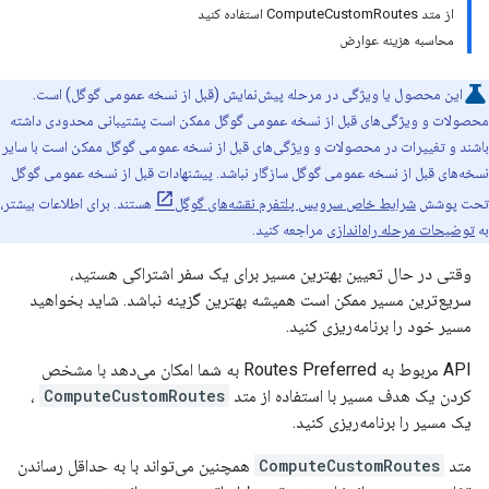
از متد ComputeCustomRoutes استفاده کنید
محاسبه هزینه عوارض
این محصول یا ویژگی در مرحله پیش‌نمایش (قبل از نسخه عمومی گوگل) است.
محصولات و ویژگی‌های قبل از نسخه عمومی گوگل ممکن است پشتیبانی محدودی داشته
باشند و تغییرات در محصولات و ویژگی‌های قبل از نسخه عمومی گوگل ممکن است با سایر
نسخه‌های قبل از نسخه عمومی گوگل سازگار نباشد. پیشنهادات قبل از نسخه عمومی گوگل
تحت پوشش
شرایط خاص سرویس پلتفرم نقشه‌های گوگل
هستند. برای اطلاعات بیشتر،
به
توضیحات مرحله راه‌اندازی
مراجعه کنید.
وقتی در حال تعیین بهترین مسیر برای یک سفر اشتراکی هستید،
سریع‌ترین مسیر ممکن است همیشه بهترین گزینه نباشد. شاید بخواهید
مسیر خود را برنامه‌ریزی کنید.
API مربوط به Routes Preferred به شما امکان می‌دهد با مشخص
کردن یک هدف مسیر با استفاده از متد
ComputeCustomRoutes
،
یک مسیر را برنامه‌ریزی کنید.
متد
ComputeCustomRoutes
همچنین می‌تواند با به حداقل رساندن