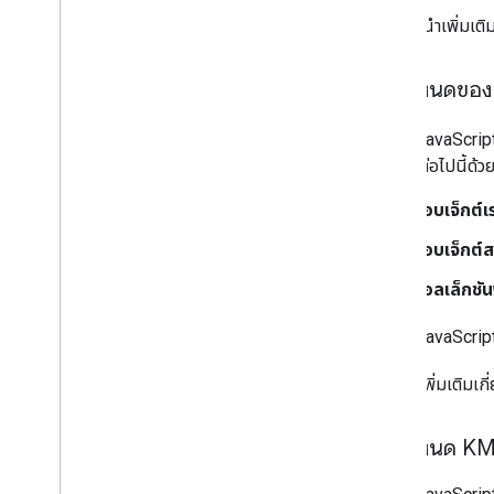
จัดการเหตุการณ์เมาส์
ดูคําแนะนําเพิ่มเต
นโยบายการจัดรูปแบบตามข้อมูลสำหรับชุด
ข้อมูล
ข้อกำหนดขอ
การจัดรูปแบบตามข้อมูลสำหรับขอบเขต
KML
Maps JavaScript
Geo
JSON
ประเภทต่อไปนี้ด้ว
ชั้นข้อมูล
แผนที่ความหนาแน่น (เลิกใช้งานแล้ว)
ออบเจ็กต์
เลเยอร์การจราจร ขนส่งสาธารณะ และการปั่น
จักรยาน
ออบเจ็กต์ส
คอลเล็กชัน
บริการ
ระดับความสูง
Maps JavaScript A
การเข้ารหัสพิกัดภูมิศาสตร์
ภาพระดับการซูมสูงสุด
ดูข้อมูลเพิ่มเติมเก
Street View
ข้อกำหนด K
ห้องสมุดเพิ่มเติม
ภาพรวม