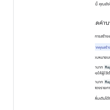
นอกจากนี้ คุณยังใช
ตัวควบคุมแผนที่
ควบคุมการซูมและเลื่อน
ประเภทการแสดงผล (แรสเตอร์และเวกเตอร์)
กำหนดค่า
ประเภทแผนที่
รูปแบบสีของแผนที่
พิกัดแผนที่และพิกัดแผนที่ย่อย
หากต้องการสร้างแ
ปรับแต่งแผนที่
หมายเหตุ:
หากคุณสร้าง
ทำงานกับแผนที่ 3 มิติ
หรือจะมอบหมายบทบา
ภาพรวม
เริ่มใช้งาน
บทบาท
Ma
แนวคิด
ช่วยให้ผู้ใช
แผนที่ 3 มิติพื้นฐาน
เครื่องหมาย
บทบาท
Ma
วาดในแผนที่
แสดงรายการ 
ทรัพยากร
ดูข้อมูลเพิ่มเติมได้ท
เครื่องหมาย