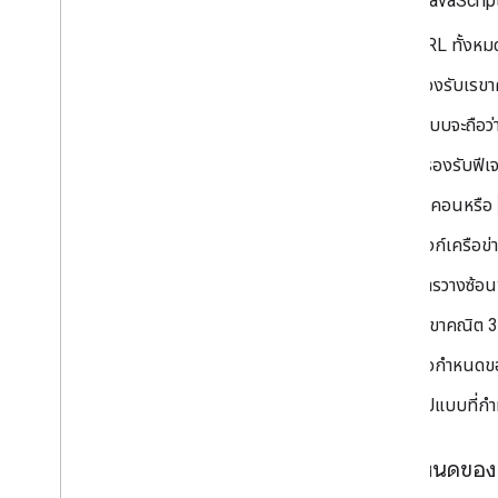
Maps JavaScript 
วิดเจ็ตมิเตอร์วัดคุณภาพอากาศ (เวอร์ชัน
ทดลอง)
URL ทั้งหม
ไลบรารีภาพวาด (เลิกใช้งานแล้ว)
ไลบรารีเรขาคณิต
รองรับเรขา
ไลบรารีการแสดงภาพ (เลิกใช้งานแล้ว)
ระบบจะถือว่
ไลบรารีโอเพนซอร์ส
ระบบไม่รองรับฟีเจ
คู่มือเพิ่มเติม
ไอคอนหรือ
คำแนะนำในการย้ายข้อมูล Google Loader
การย้ายข้อมูลฟิลด์สถานที่ (open
_
now
,
ลิงก์เครือข่
utc
_
offset)
การวางซ้อนพ
การอัปเกรดจาก v2 เป็น v3
เรขาคณิต 3 
ข้อกำหนดข
รูปแบบที่ก
ข้อกำหนดขอ