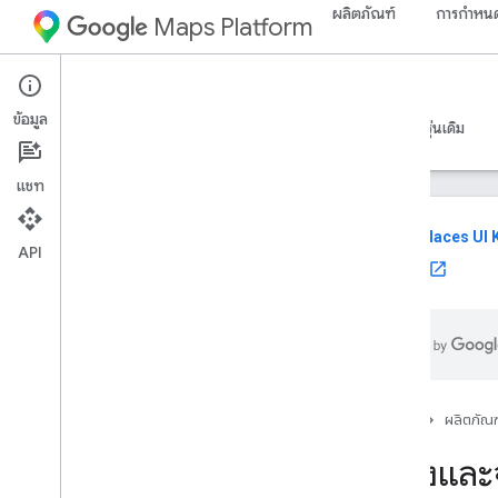
ผลิตภัณฑ์
การกำหนด
Maps Platform
Web
Maps JavaScript API
ข้อมูล
คำแนะนำ
ข้อมูลอ้างอิง
ตัวอย่าง
ทรัพยากร
รุ่นเดิม
แชท
reviews
Places UI K
API
ใช้ UI Kit
Maps Java
Script API
ภาพรวม
ตั้งค่า Java
Script API
รับและใช้ Maps Demo Key
ใช้ App Check เพื่อรักษาคีย์ API ให้ปลอดภัย
โหลด Maps Java
Script API
หน้าแรก
ผลิตภัณฑ
การจัดการข้อผิดพลาด
สร้างและ
การแก้ปัญหา