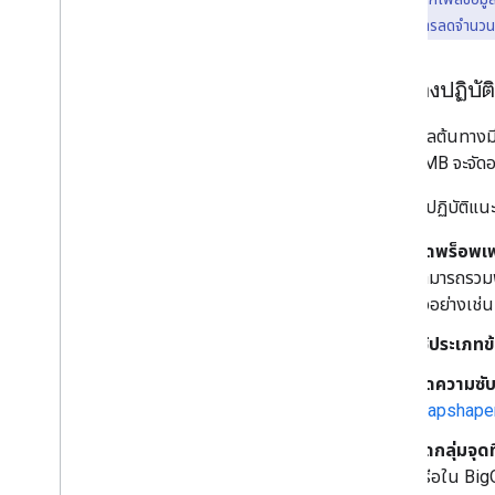
วาดในแผนที่
ที่ไม่จําเป็นออก การลดจำน
ภาพรวม
หน้าต่างข้อมูล
แนวทางปฏิบัต
รูปร่างและเส้น
สัญลักษณ์
หากข้อมูลต้นทางมี
ฟีเจอร์ Web
GL
กว่า 50 MB จะจัดอ
ภาพข้อมูล Deck
.
gl
การวางซ้อนพื้น
แนวทางปฏิบัติแนะ
การซ้อนทับที่กำหนดเอง
เพิ่มคำอธิบายที่กำหนดเอง
ลดพร็อพเพอ
สามารถรวมพร็
แสดงข้อมูล
ตัวอย่างเช่น
ภาพรวม
ใช้ประเภทข
การจัดรูปแบบตามข้อมูลสำหรับชุดข้อมูล
ภาพรวม
ลดความซับ
เริ่มใช้งาน
Mapshaper
สร้างและจัดการชุดข้อมูล
จัดกลุ่มจุ
เพิ่มชุดข้อมูลลงในแผนที่
หรือใน Big
ฟีเจอร์ข้อมูลสไตล์