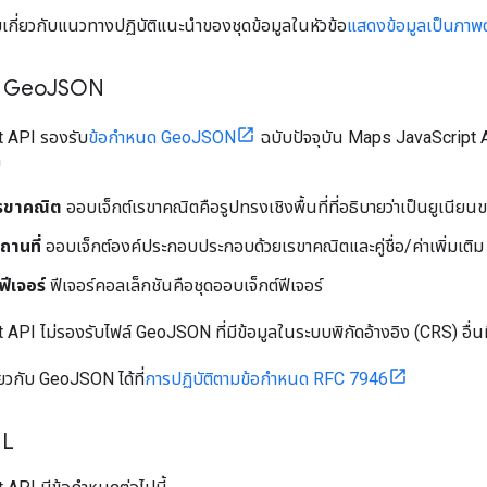
ิมเกี่ยวกับแนวทางปฏิบัติแนะนําของชุดข้อมูลในหัวข้อ
แสดงข้อมูลเป็นภาพด
ง Geo
JSON
 API รองรับ
ข้อกําหนด GeoJSON
ฉบับปัจจุบัน Maps JavaScript A
ย
เรขาคณิต
ออบเจ็กต์เรขาคณิตคือรูปทรงเชิงพื้นที่ที่อธิบายว่าเป็นยูเนียนของ
ถานที่
ออบเจ็กต์องค์ประกอบประกอบด้วยเรขาคณิตและคู่ชื่อ/ค่าเพิ่มเต
ฟีเจอร์
ฟีเจอร์คอลเล็กชันคือชุดออบเจ็กต์ฟีเจอร์
PI ไม่รองรับไฟล์ GeoJSON ที่มีข้อมูลในระบบพิกัดอ้างอิง (CRS) อื่นที
ี่ยวกับ GeoJSON ได้ที่
การปฏิบัติตามข้อกำหนด RFC 7946
ML