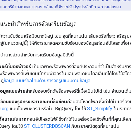
วนแอตทริบิวต์จะลดขนาดของไทล์แผนที่ ซึ่งจะปรับปรุงประสิทธิภาพการแสดงผล
ิแนะนำสำหรับการจัดเตรียมข้อมูล
ความซับซ้อนหรือมีขนาดใหญ่ เช่น จุดที่หนาแน่น เส้นสตริงที่ยาว หรือรูป
ยู่ในหมวดหมู่นี้) ให้พิจารณาลดความซับซ้อนของข้อมูลก่อนอัปโหลดเพื่อให้ไ
นำบางส่วนสำหรับการเตรียมข้อมูลมีดังนี้
ร์ตี้ของฟีเจอร์
เก็บเฉพาะพร็อพเพอร์ตี้องค์ประกอบที่จําเป็นสําหรับการ
อพเพอร์ตี้เพิ่มเติมเข้ากับฟีเจอร์ในแอปพลิเคชันไคลเอ็นต์ได้โดยใช้สไตล์ที่
 ดู
ข้อมูลแบบเรียลไทม์ด้วยการจัดรูปแบบตามข้อมูล
้อมูลแบบง่าย
สำหรับออบเจ็กต์พร็อพเพอร์ตี้เมื่อเป็นไปได้ เช่น จำนวนเ
ซ้อนของรูปทรงเรขาคณิตที่ซับซ้อน
ก่อนอัปโหลดไฟล์ ซึ่งทําได้ในเครื่องมื
.org
แบบโอเพนซอร์ส หรือใน BigQuery โดยใช้
ST_Simplify
ในเรขาคณิ
ดที่หนาแน่นมาก
ก่อนอัปโหลดไฟล์ ซึ่งทำได้ในเครื่องมือเชิงพื้นที่ที่คุณเลือ
Query โดยใช้
ST_CLUSTERDBSCAN
กับเรขาคณิตจุดที่หนาแน่น