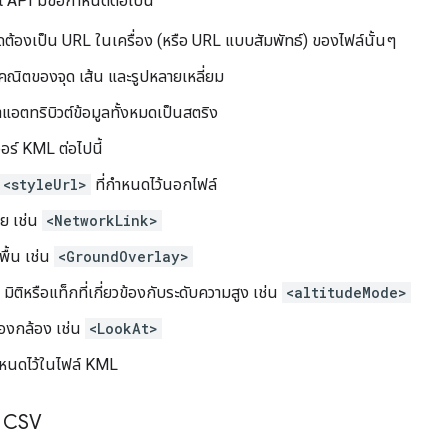
API มีข้อกำหนดต่อไปนี้
ดต้องเป็น URL ในเครื่อง (หรือ URL แบบสัมพัทธ์) ของไฟล์นั้นๆ
คณิตของจุด เส้น และรูปหลายเหลี่ยม
าแอตทริบิวต์ข้อมูลทั้งหมดเป็นสตริง
อร์ KML ต่อไปนี้
<styleUrl>
ที่กําหนดไว้นอกไฟล์
าย เช่น
<NetworkLink>
ื้น เช่น
<GroundOverlay>
มิติหรือแท็กที่เกี่ยวข้องกับระดับความสูง เช่น
<altitudeMode>
องกล้อง เช่น
<LookAt>
ําหนดไว้ในไฟล์ KML
ง CSV