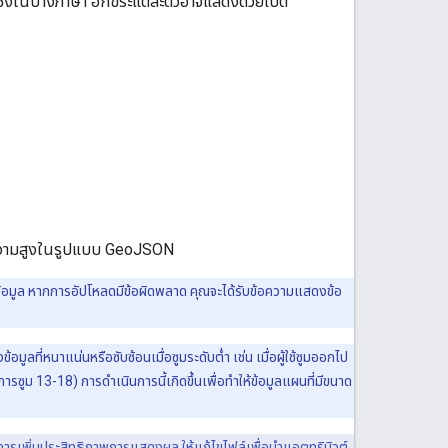
 ซึ่งในบางภาษา อักขระแต่ละตัวอาจแสดงด้วยไบต์
ับความสูงในรูปแบบ GeoJSON
์ข้อมูล หากการอัปโหลดมีข้อผิดพลาด คุณจะได้รับข้อความแสดงข้อ
ูลที่หนาแน่นหรือซับซ้อนเมื่อซูมระดับต่ำ เช่น เมื่อผู้ใช้ซูมออกไป
การซูม 13-18) การดำเนินการนี้เกิดขึ้นเพื่อทำให้ข้อมูลแผนที่มีขนาด
การเพิ่มประสิทธิภาพการแสดงผล ให้แก้ไขไฟล์เพื่อนําแอตทริบิวต์