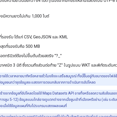
ต้องมีความยาวน้อยกว่า 64 ไบต์ (เนื่องจากอักขระเหล่านี้แสดงเป็น UTF-8
งมีความยาวไม่เกิน 1,000 ไบต์
ที่รองรับ ได้แก่ CSV, GeoJSON และ KML
งสุดที่รองรับคือ 500 MB
อตทริบิวต์ต้องไม่ขึ้นต้นด้วยสตริง "?_"
รขาคณิต 3 มิติ ซึ่งรวมถึงส่วนต่อท้าย "Z" ในรูปแบบ WKT และพิกัดระด
าจใช้เวลาหลายนาทีหรือหลายชั่วโมงจึงจะเสร็จสมบูรณ์ ทั้งนี้ขึ้นอยู่กับขนาดของไฟล
้อมูลจนกว่าชุดข้อมูลจะแสดงการตอบกลับจากการดำเนินการอัปโหลด
่สร้างจากข้อมูลที่อัปโหลดโดยใช้ Maps Datasets API อาจทิ้งหรือลดความซับซ้อนของข้อม
การซูม 5-12) ข้อมูลแบบไทล์อาจดูแตกต่างจากเมื่อซูมเข้าที่เมืองหรือย่าน (เช่น ระดับ
มอเมื่อใช้ข้อมูลแผนที่กับโปรแกรมแสดงผลแผนที่
ลมีขนาดใหญ่และมีแอตทริบิวต์จำนวนมากที่ไม่จําเป็นสําหรับการจัดสไตล์ และคุณต้อง