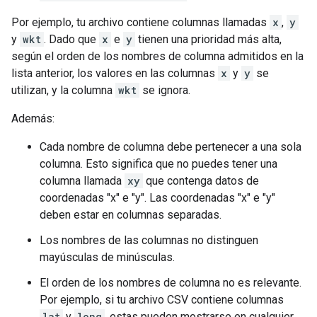
Por ejemplo, tu archivo contiene columnas llamadas
x
,
y
y
wkt
. Dado que
x
e
y
tienen una prioridad más alta,
según el orden de los nombres de columna admitidos en la
lista anterior, los valores en las columnas
x
y
y
se
utilizan, y la columna
wkt
se ignora.
Además:
Cada nombre de columna debe pertenecer a una sola
columna. Esto significa que no puedes tener una
columna llamada
xy
que contenga datos de
coordenadas "x" e "y". Las coordenadas "x" e "y"
deben estar en columnas separadas.
Los nombres de las columnas no distinguen
mayúsculas de minúsculas.
El orden de los nombres de columna no es relevante.
Por ejemplo, si tu archivo CSV contiene columnas
lat
y
long
, estas pueden mostrarse en cualquier