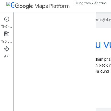
Trung tâm kiến trúc
Maps Platform
Google sử dụng công nghệ AI để dịch nội dun
Thông tin
Trình khám phá khu 
Trò chuyện
API
Giải pháp Trình khám phá khu vực 3D cho phép bạn khám phá
mạng ở chế độ 3D với mức độ chi tiết cao về hình ảnh, xác địn
trải nghiệm sống động, có tính tương tác bằng cách sử dụng T
Nền tảng Google Maps và Places API.
Khám phá ứng dụng 3D Area Explorer