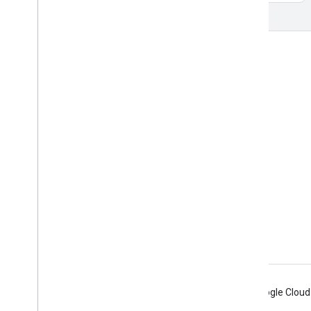
Tương tác
Google Developer Program
Google Developer Groups
Google Developer Experts
Accelerators
Google Cloud & NVIDIA
Android
Chrome
Firebase
Google Cloud