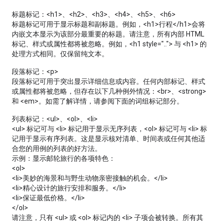
标题标记：<h1>、<h2>、<h3>、<h4>、<h5>、<h6>
标题标记可用于显示标题和副标题。例如，<h1>行程</h1>会将
内嵌文本显示为该部分最重要的标题。请注意，所有内部 HTML
标记、样式或属性都将被忽略。例如，<h1 style=".."> 与 <h1> 的
处理方式相同。仅保留纯文本。
段落标记：<p>
段落标记可用于突出显示详细信息或内容。任何内部标记、样式
或属性都将被忽略，但存在以下几种例外情况：<br>、<strong>
和 <em>。如需了解详情，请参阅下面的词组标记部分。
列表标记：<ul>、<ol>、<li>
<ul> 标记可与 <li> 标记用于显示无序列表，<ol> 标记可与 <li> 标
记用于显示有序列表。这是显示核对清单、时间表或任何其他适
合您的用例的列表的好方法。
示例：显示邮轮旅行的各项特色：
<ol>
<li>美妙的海景和与野生动物亲密接触的机会。</li>
<li>精心设计的旅行安排和服务。</li>
<li>保证最低价格。</li>
</ol>
请注意，只有 <ul> 或 <ol> 标记内的 <li> 子项会被转换。所有其