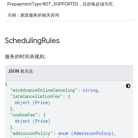
PrepaymentType NOT_SUPPORTED，且价格必须为空。
示例：家政服务的相关咨询
Scheduling
Rules
服务的时间表规则。
JSON 表示法
{
"minAdvanceOnlineCanceling"
: 
string
,
"lateCancellationFee"
: 
{
object (
Price
)
}
,
"noshowFee"
: 
{
object (
Price
)
}
,
"admissionPolicy"
: 
enum (
AdmissionPolicy
)
,