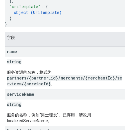
}
,
"uriTemplate"
: 
{
object (
UriTemplate
)
}
}
字段
name
string
服务资源的名称，格式为
partners/{partner_id}/merchants/{merchantId}/se
rvices/{serviceId}
。
service
Name
string
服务的名称，例如“男士理发”。已弃用，请改用
localizedServiceName。