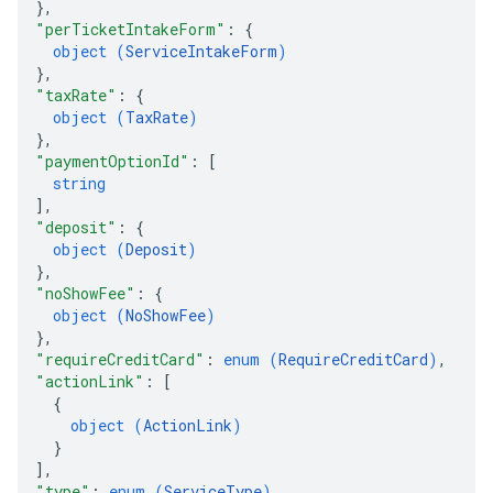
}
,
"perTicketIntakeForm"
: 
{
object (
ServiceIntakeForm
)
}
,
"taxRate"
: 
{
object (
TaxRate
)
}
,
"paymentOptionId"
: 
[
string
]
,
"deposit"
: 
{
object (
Deposit
)
}
,
"noShowFee"
: 
{
object (
NoShowFee
)
}
,
"requireCreditCard"
: 
enum (
RequireCreditCard
)
,
"actionLink"
: 
[
{
object (
ActionLink
)
}
]
,
"type"
: 
enum (
ServiceType
)
,