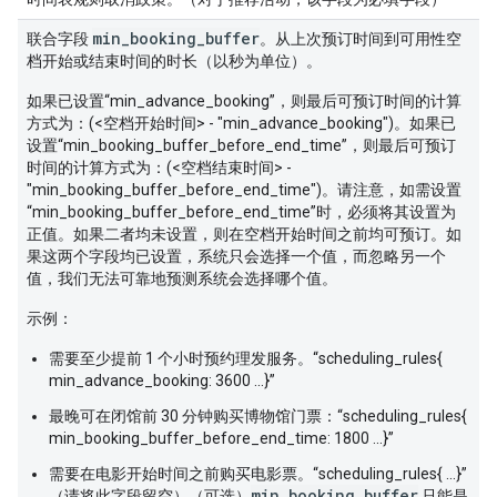
min_booking_buffer
联合字段
。从上次预订时间到可用性空
档开始或结束时间的时长（以秒为单位）。
如果已设置“min_advance_booking”，则最后可预订时间的计算
方式为：(<空档开始时间> - "min_advance_booking")。如果已
设置“min_booking_buffer_before_end_time”，则最后可预订
时间的计算方式为：(<空档结束时间> -
"min_booking_buffer_before_end_time")。请注意，如需设置
“min_booking_buffer_before_end_time”时，必须将其设置为
正值。如果二者均未设置，则在空档开始时间之前均可预订。如
果这两个字段均已设置，系统只会选择一个值，而忽略另一个
值，我们无法可靠地预测系统会选择哪个值。
示例：
需要至少提前 1 个小时预约理发服务。“scheduling_rules{
min_advance_booking: 3600 ...}”
最晚可在闭馆前 30 分钟购买博物馆门票：“scheduling_rules{
min_booking_buffer_before_end_time: 1800 ...}”
需要在电影开始时间之前购买电影票。“scheduling_rules{ ...}”
min_booking_buffer
（请将此字段留空）（可选）
只能是