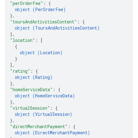
"perOrderFee"
: 
{
object (
PerOrderFee
)
}
,
"toursAndActivitiesContent"
: 
{
object (
ToursAndActivitiesContent
)
}
,
"location"
: 
[
{
object (
Location
)
}
]
,
"rating"
: 
{
object (
Rating
)
}
,
"homeServiceData"
: 
{
object (
HomeServiceData
)
}
,
"virtualSession"
: 
{
object (
VirtualSession
)
}
,
"directMerchantPayment"
: 
{
object (
DirectMerchantPayment
)