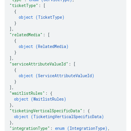
"ticketType"
: 
[
{
object (
TicketType
)
}
]
,
"relatedMedia"
: 
[
{
object (
RelatedMedia
)
}
]
,
"serviceAttributeValueId"
: 
[
{
object (
ServiceAttributeValueId
)
}
]
,
"waitlistRules"
: 
{
object (
WaitlistRules
)
}
,
"ticketingVerticalSpecificData"
: 
{
object (
TicketingVerticalSpecificData
)
}
,
"integrationType"
: 
enum (
IntegrationType
)
,