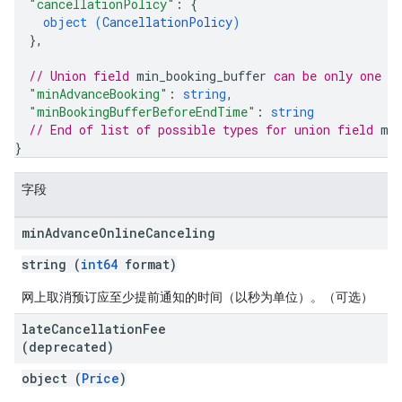
"cancellationPolicy"
: 
{
object (
CancellationPolicy
)
}
,
// Union field 
min_booking_buffer
 can be only one o
"minAdvanceBooking"
: 
string
,
"minBookingBufferBeforeEndTime"
: 
string
// End of list of possible types for union field 
mi
}
字段
min
Advance
Online
Canceling
string (
int64
format)
网上取消预订应至少提前通知的时间（以秒为单位）。（可选）
late
Cancellation
Fee
(deprecated)
object (
Price
)