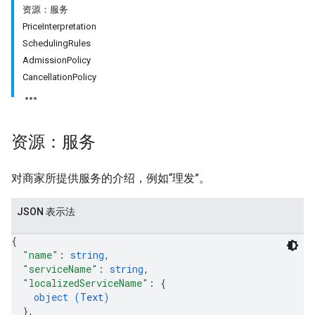
资源：服务
PriceInterpretation
SchedulingRules
AdmissionPolicy
CancellationPolicy
资源：服务
对商家所提供服务的介绍，例如“理发”。
JSON 表示法
{
"name"
: 
string
,
"serviceName"
: 
string
,
"localizedServiceName"
: 
{
object (
Text
)
}
,