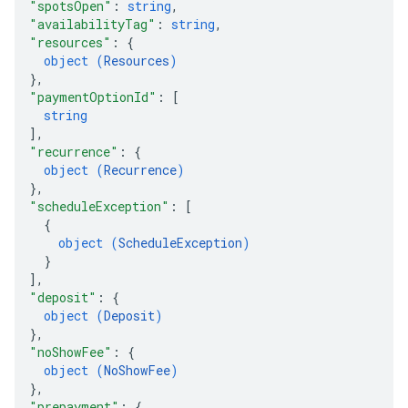
"spotsOpen"
: 
string
,
"availabilityTag"
: 
string
,
"resources"
: 
{
object (
Resources
)
}
,
"paymentOptionId"
: 
[
string
]
,
"recurrence"
: 
{
object (
Recurrence
)
}
,
"scheduleException"
: 
[
{
object (
ScheduleException
)
}
]
,
"deposit"
: 
{
object (
Deposit
)
}
,
"noShowFee"
: 
{
object (
NoShowFee
)
}
,
"prepayment"
: 
{