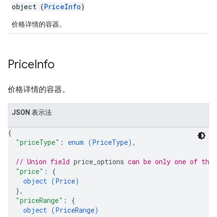
object (
PriceInfo
)
价格详情的容器。
Price
Info
价格详情的容器。
JSON 表示法
{
"priceType"
: 
enum (
PriceType
)
,
// Union field 
price_options
 can be only one of the
"price"
: 
{
object (
Price
)
}
,
"priceRange"
: 
{
object (
PriceRange
)