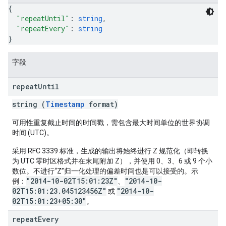
{
"repeatUntil"
: 
string
,
"repeatEvery"
: 
string
}
字段
repeat
Until
string (
Timestamp
format)
可用性重复截止时间的时间戳，需包含最大时间单位的世界协调
时间 (UTC)。
采用 RFC 3339 标准，生成的输出将始终进行 Z 规范化（即转换
为 UTC 零时区格式并在末尾附加 Z），并使用 0、3、6 或 9 个小
数位。不进行“Z”归一化处理的偏差时间也是可以接受的。示
"2014-10-02T15:01:23Z"
"2014-10-
例：
、
02T15:01:23.045123456Z"
"2014-10-
或
02T15:01:23+05:30"
。
repeat
Every