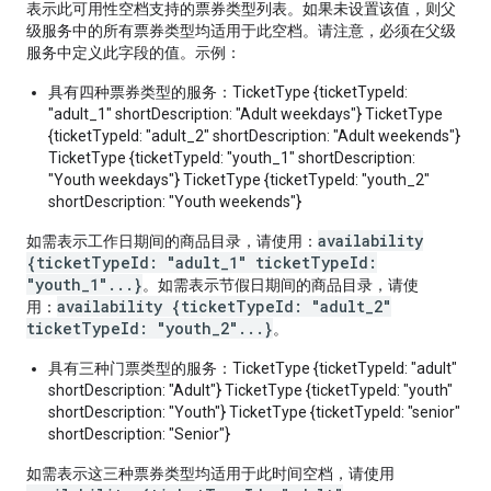
表示此可用性空档支持的票券类型列表。如果未设置该值，则父
级服务中的所有票券类型均适用于此空档。请注意，必须在父级
服务中定义此字段的值。示例：
具有四种票券类型的服务：TicketType {ticketTypeId:
"adult_1" shortDescription: "Adult weekdays"} TicketType
{ticketTypeId: "adult_2" shortDescription: "Adult weekends"}
TicketType {ticketTypeId: "youth_1" shortDescription:
"Youth weekdays"} TicketType {ticketTypeId: "youth_2"
shortDescription: "Youth weekends"}
availability
如需表示工作日期间的商品目录，请使用：
{ticketTypeId: "adult_1" ticketTypeId:
"youth_1"...}
。如需表示节假日期间的商品目录，请使
availability {ticketTypeId: "adult_2"
用：
ticketTypeId: "youth_2"...}
。
具有三种门票类型的服务：TicketType {ticketTypeId: "adult"
shortDescription: "Adult"} TicketType {ticketTypeId: "youth"
shortDescription: "Youth"} TicketType {ticketTypeId: "senior"
shortDescription: "Senior"}
如需表示这三种票券类型均适用于此时间空档，请使用