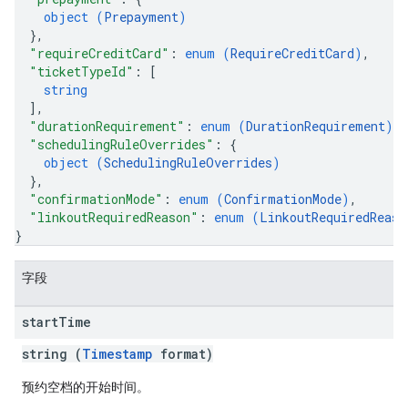
object (
Prepayment
)
}
,
"requireCreditCard"
: 
enum (
RequireCreditCard
)
,
"ticketTypeId"
: 
[
string
]
,
"durationRequirement"
: 
enum (
DurationRequirement
)
,
"schedulingRuleOverrides"
: 
{
object (
SchedulingRuleOverrides
)
}
,
"confirmationMode"
: 
enum (
ConfirmationMode
)
,
"linkoutRequiredReason"
: 
enum (
LinkoutRequiredReaso
}
字段
start
Time
string (
Timestamp
format)
预约空档的开始时间。