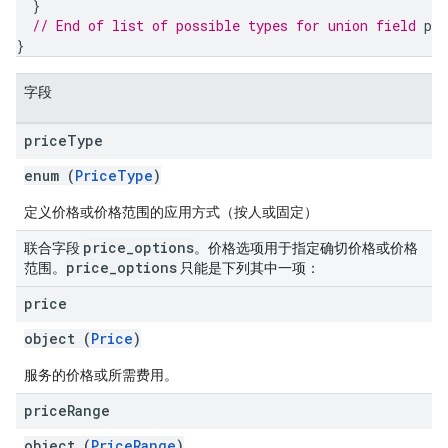
}
// End of list of possible types for union field 
pri
}
字段
price
Type
enum (
PriceType
)
定义价格或价格范围的应用方式（按人或固定）
price
_
options
联合字段
。价格选项用于指定确切价格或价格
price
_
options
范围。
只能是下列其中一项：
price
object (
Price
)
服务的价格或所需费用。
price
Range
object (
PriceRange
)