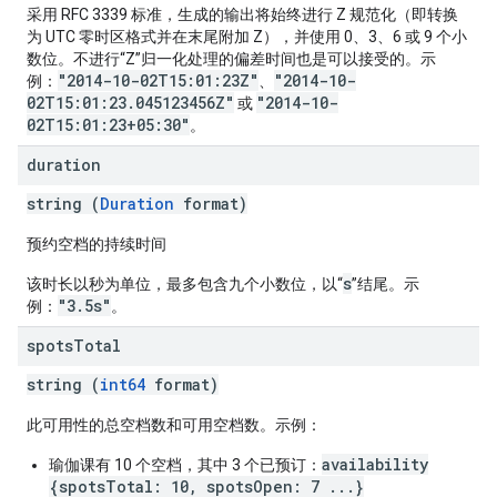
采用 RFC 3339 标准，生成的输出将始终进行 Z 规范化（即转换
为 UTC 零时区格式并在末尾附加 Z），并使用 0、3、6 或 9 个小
数位。不进行“Z”归一化处理的偏差时间也是可以接受的。示
"2014-10-02T15:01:23Z"
"2014-10-
例：
、
02T15:01:23.045123456Z"
"2014-10-
或
02T15:01:23+05:30"
。
duration
string (
Duration
format)
预约空档的持续时间
s
该时长以秒为单位，最多包含九个小数位，以“
”结尾。示
"3.5s"
例：
。
spots
Total
string (
int64
format)
此可用性的总空档数和可用空档数。示例：
availability
瑜伽课有 10 个空档，其中 3 个已预订：
{spotsTotal: 10, spotsOpen: 7 ...}