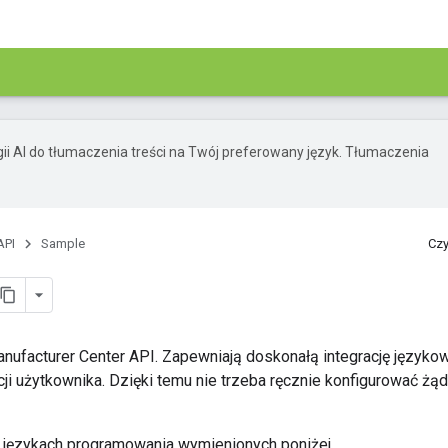
ii AI do tłumaczenia treści na Twój preferowany język. Tłumaczenia
API
Sample
Czy
 Manufacturer Center API. Zapewniają doskonałą integrację języ
i użytkownika. Dzięki temu nie trzeba ręcznie konfigurować żą
h językach programowania wymienionych poniżej.