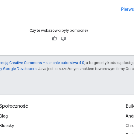
Pierws
Czy te wskazówki były pomocne?
cencją Creative Commons – uznanie autorstwa 4.0
, a fragmenty kodu są dostę
ny Google Developers
. Java jest zastrzeżonym znakiem towarowym firmy Orac
Społeczność
Buil
Blog
And
Bluesky
Chr