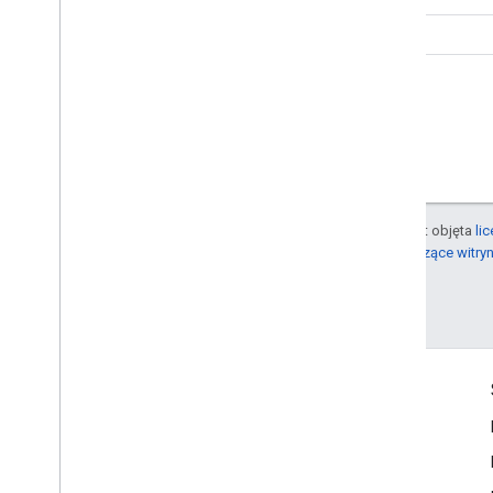
Ruby
O ile nie stwierdzono inaczej, treść tej strony jest objęta
li
informacje na ten temat zawierają
zasady dotyczące witry
Ostatnia aktualizacja: 2025-07-25 UTC.
Informacje o produkcie
Warunki usługi
Ceny