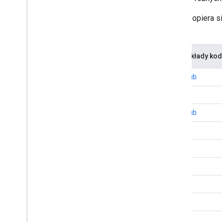
Interfejs Manufacturer Center API opiera
żądania i analizować odpowiedzi.
Biblioteka klientów
Przykłady kod
Java
GitHub
JavaScript
.NET
GitHub
Cel C
PHP
Python
Go
Google Web Tools
Node.js