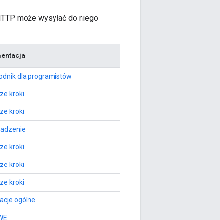
t HTTP może wysyłać do niego
entacja
dnik dla programistów
ze kroki
ze kroki
adzenie
ze kroki
ze kroki
ze kroki
acje ogólne
WE