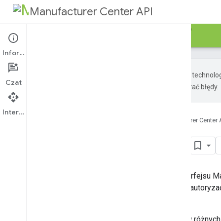
Manufacturer Center API
Przewodniki
Materiały referencyjne
Sample
Informacje
Google używa technolog
Czat
wygenerowane przez AI mogą zawierać błędy.
Interfejs API
Strona główna
Usługi
Manufacturer Center 
Próbki i biblioteki
Zalecane jest użycie bibliotek interfejsu
obsługę połączeń wymagających autoryzacj
odpowiedzi.
Biblioteki klienckie są dostępne w różnyc