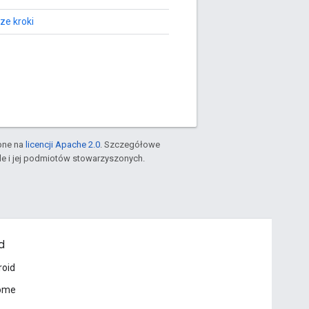
ze kroki
pne na
licencji Apache 2.0
. Szczegółowe
le i jej podmiotów stowarzyszonych.
d
roid
ome