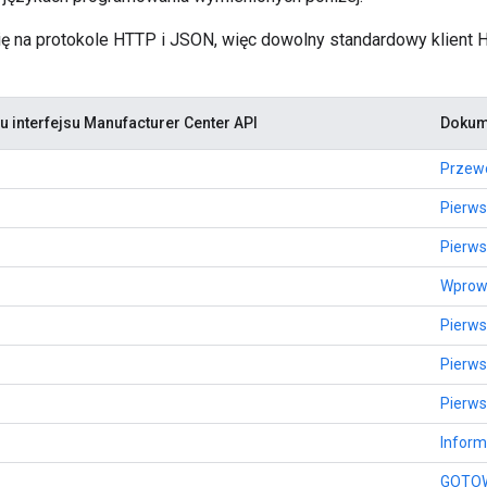
 się na protokole HTTP i JSON, więc dowolny standardowy klien
u interfejsu Manufacturer Center API
Dokum
Przewo
Pierws
Pierws
Wprow
Pierws
Pierws
Pierws
Inform
GOTO