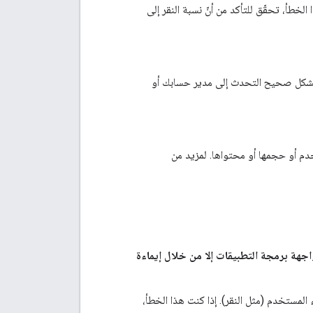
لى حدوث خطأ في النقر إلى الظهور عنوان URL. إذا ظهر لك هذا الخطأ، تحقّق للتأكد من أنّ نسبة النقر إلى
ا يشير إلى عدم عرض الإعلان بشكل صحيح التحدث إلى مدير حسابك أو
خدم أو حجمها أو محتواها. لمزيد من
"HTMLMediaElement": لا يمكن بدء تشغيل واجهة برمجة التطبيقات إلا من خلال إيماءة
 المستخدم (مثل النقر). إذا كنت هذا الخطأ،