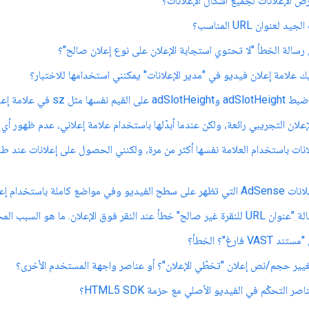
عرض الإعلانات لجميع أشكال الإعلانات؟
لعنوان URL المناسب؟
 رسالة الخطأ "لا تحتوي استجابة الإعلان على نوع إعلان صالح"؟
ك علامة إعلان فيديو في "مدير الإعلانات" يمكنني استخدامها للاختبار؟
ة إعلانات "مدير إعلانات Google"؟
إعلان التجريبي رائعة، ولكن عندما أبدّلها باستخدام علامة إعلاني، عدم ظهور أي 
انات باستخدام العلامة نفسها أكثر من مرة، ولكنني الحصول على إعلانات عند ط
علانات الوسائط التفاعلية؟ حزمة SDK؟
لنقر فوق الإعلان. ما هو السبب المحتمل لذلك؟
V فارغ"؟ الخطأ؟
يير حجم/نص إعلان "تخطّي الإعلان"؟ أو عناصر واجهة المستخدم الأخرى؟
 التحكّم في الفيديو الأصلي مع حزمة HTML5 SDK؟