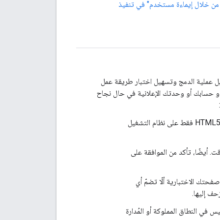
 "HTMLMediaElement": لا يمكن إلا تم البدء من خلال إيماءة مستخدم" في تنفيذ
هيل عملية الدمج وتسهيل اختبار طريقة عمل
ي أو حسابك أو وحدتك الإعلانية في حال نجاح
أنت تعرض فيديوهات بتنسيق غير متوافق في بيئتك. على سبيل المثال: كنت تعرض إعلانات HTML5 فقط على نظام التشغيل
ت. أيضًا، تأكد من الموافقة على
ني أو صفحتك الاختبارية ألّا تضمّ أي
حف إليها.
س في النطاق المملوكة أو المُدارة