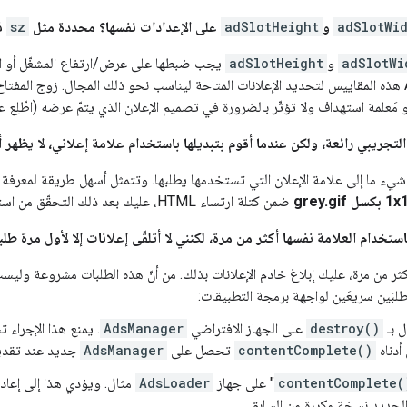
adSlotWi
و
adSlotHeight
على الإعدادات نفسها؟ محددة مثل
sz
في
adSlotWi
و
adSlotHeight
يجب ضبطها على عرض/ارتفاع المشغّل أو المس
التجريبي رائعة، ولكن عندما أقوم بتبديلها باستخدام علامة إعلاني، لا يظهر أ
1 بكسل grey.gif
ضمن كتلة ارتساء HTML، عليك بعد ذلك التحقّق من استهدافك في "مدير إعلانات Google"
ستخدام العلامة نفسها أكثر من مرة، لكنني لا أتلقّى إعلانات إلا لأول مرة 
طلبَين سريعَين لواجهة برمجة التطبيقات:
ل بـ
destroy()
على الجهاز الافتراضي
AdsManager
. يمنع هذا الإجراء 
أدناه
contentComplete()
تحصل على
AdsManager
جديد عند تقديم
contentComplete(
" على جهاز
AdsLoader
الجديد نسخة مكررة من السابق.