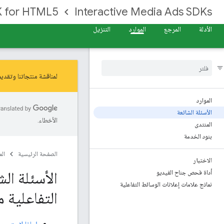
 for HTML5
Interactive Media Ads SDKs
الأدلة
المرجع
الموارد
التنزيل
لمناقشة منتجاتنا وتقديم ملاحظات بشأنها، انضم
الموارد
الأسئلة الشائعة
الأخطاء.
المنتدى
بنود الخدمة
الصفحة الرئيسية
ال
الاختبار
الأسئلة ال
أداة فحص جناح الفيديو
نماذج علامات إعلانات الوسائط التفاعلية
التفاعلية من le