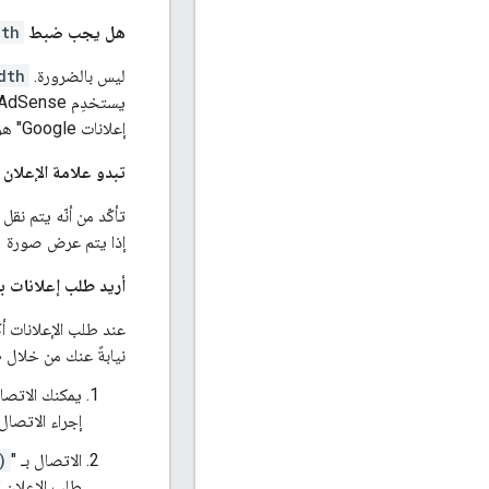
هل يجب ضبط
dth
ليس بالضرورة.
dth
يستخدِم AdSense هذه المقاييس لتحديد الإعلانات المتاحة ليناسب نحو ذلك المجال. زوج المفتاح/القيمة
إعلانات Google" هو مَعلمة استهداف ولا تؤثّر بالضرورة في تصميم الإعلان الذي يتمّ عرضه (اطّلِع على مزيد من المعلومات أدناه).
تبدو علامة الإعلان 
إذا يتم عرض صورة
x1
أريد طلب إعلانات با
نيابةً عنك من خلال 
يمكنك الاتصا
إجراء الاتصال 
الاتصال بـ "
)
طلب الإعلان 