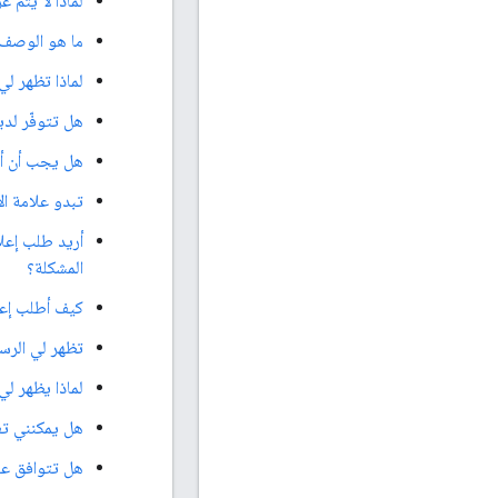
لماذا لا يتم 
ما هو الوصف الجيد 
لماذا تظهر لي
هل تتوفّر لدي
هل يجب أن أضبط adSlotHeight وadSlotHeight على القيم نفسها مثل sz في علام
تبدو علامة ال
أريد طلب إعل
المشكلة؟
كيف أطلب إعلانات AdSense التي تظهر على سطح الفيديو وفي مواضع كاملة باستخدام إ
تظهر لي الرسالة "عنوان URL للنقرة غير صالح" خطأ عند ا
لماذا يظهر لي "مستند AST
هل يمكنني تغ
هل تتوافق عناصر