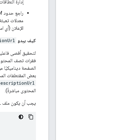
إدارة النطاقا
راجع حدود
M
معدلات تعبئة 
الإعلان (أي ا
كيف يبدو
ionUrl
لتحقيق أقصى فاعلي
فقرات تصف المحتوى 
الصفحة ديناميكيًا 
بعض المقتطفات المحددة مسبقًا المرتبطة بكل قناة se
descriptionUrl
المحتوى مباشرةً).
يجب أن يكون ملف HTML للبيانات الوصفية بسيطًا، على سبيل المثال: