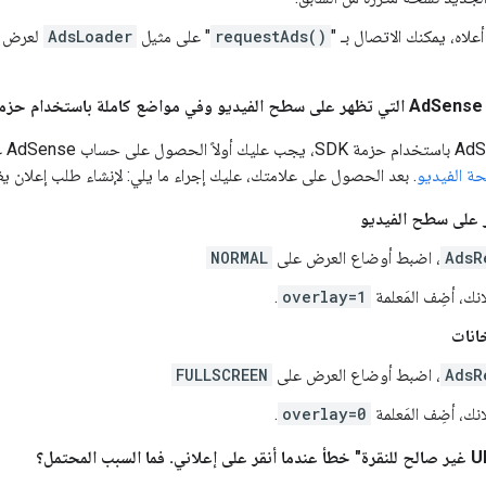
 أعلاه، يمكنك الاتصال بـ "
requestAds()
" على مثيل
AdsLoader
لعرض م
ية؟
لطل
. بعد الحصول على علامتك، عليك إجراء ما يلي: لإنشاء طلب إعلان ي
ر على سطح الفيديو
AdsR
، اضبط أوضاع العرض على
NORMAL
نك، أضِف المَعلمة
overlay=1
.
خانات
AdsR
، اضبط أوضاع العرض على
FULLSCREEN
نك، أضِف المَعلمة
overlay=0
.