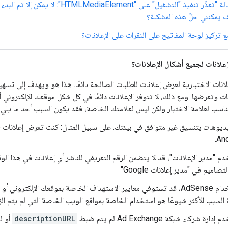
تظهر لي الرسالة "تعذّر تنفيذ "التشغيل" على
 تركيز لوحة المفاتيح على النقرات على الإعلانات؟
إعلانات لجميع أشكال الإعلانات؟
علانات الاختبارية لعرض إعلانات للطلبات الصالحة دائمًا. هذا هو ويهدف إلى تس
نات وتعرضها. ومع ذلك، لا تتوفر الإعلانات دائمًا في كل شكل موقعك الإلكترون
ناسب لعلامة الاختبار ولكن ليس لعلامتك الخاصة، فقد يكون السبب أحد ما يلي:
م "مدير الإعلانات"، قد لا يتضمن الرقم التعريفي للناشر أي إعلانات في هذا الوق
تصاميم في "مدير إعلانات Google"
في حال استخدام AdSense، قد تستوفي معايير الاستهداف الخاصة بموقعك الإلكترو
السبب الأكثر شيوعًا هو استخدام الخاصة بمواقع الويب الخاصة التي لم يتم الز
 شركاء شبكة Ad Exchange لم يتم ضبط
descriptionURL
أو لي