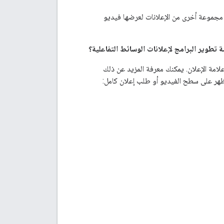
جموعة أخرى من الإعلانات لعرضها فيديو
ب إعلانات AdSense باستخدام حزمة SDK، يجب عليك أولاً الحصول على حساب AdSense علامة الإعلان. يمكنك معرفة المزيد عن ذلك
ظهر على سطح الفيديو أو طلب إعلان كامل: