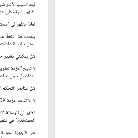
الظهور تم تخطي عنوان URL بشكل صحيح في استجا
لماذا يظهر لي "مستند VAST فارغ"؟ ا
ممثل خادم الإعلانات
هل يمكنني تغيير 
لا تتيح "حزمة تطوير
التفاصيل حول عناصر
هل عناصر التحكّم الأ
لا، لا تدعم حزمة HTML5 SDK عناصر التحكم الأصلية.
المستخدم" في تنفيذ HTML5. كيف أحل هذه المش
على الأجهزة الجوّالة