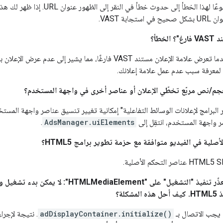
يُعد السبب الأكثر شيوعًا لهذا الخطأ إ
بة VAST.
لخطأ؟
يحدث هذا الخطأ عندما تعرض علامة الإعلان مستند VAST فارغًا، مم
 لمعرفة سبب عدم عمل علامة إعلانك.
حجم/نص مربّع
تخطّي الإعلان
أو عناصر أخرى في واجهة المستخدم؟
 البرامج لإعلانات الوسائط التفاعلية" إمكانية تغيير تنسيق عناصر واجهة المست
 واجهة المستخدم، انتقِل إلى
AdsManager.uiElements
.
صلية في الفيديو متوافقة مع حزمة تطوير برامج HTML5؟
تظهر لي الرسالة "تعذّر تنفيذ "التشغيل" على 
كلة؟
، يجب الاتصال بـ
adDisplayContainer.initialize()
. نتيجة لإجراء