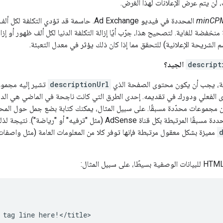
ت، لن يتم عرض الإعلانات لهذا الغرض.
minCP
المحددة في فيديو Ad Exchange. حاسمة قد تؤدي ال
منخفضة للغاية. لتصحيح هذا، جرّب أيًا إزالة التكلفة الدنيا لكل ألف ظهور أو إز
سم الشريحة الإعلانية) للتحقق مما إذا كان ذلك يؤثر في معدل التعبئة.
descript
الجيد؟
ة، يجب أن يكون محتوى الصفحة الذي
descriptionUrl
الفعلي ودورك في تقديمه. إحدى الطرق التي كانت ناجحة في الماضي هي الدم
من مجموعات محدّدة مسبقًا. على سبيل المثال، يمكنك كتابة بضع جمل حول ال
AdSen (مثل "ترفيه" أو "رياضة"). نتيجة لذلك، يأتي كل جزء من يتضمّن المحتوى
مميزة بشكل معقول مرتبطة فإنها توفر كلا من المعلومات العامة (مثل واصفا
 tag line here!</title>
