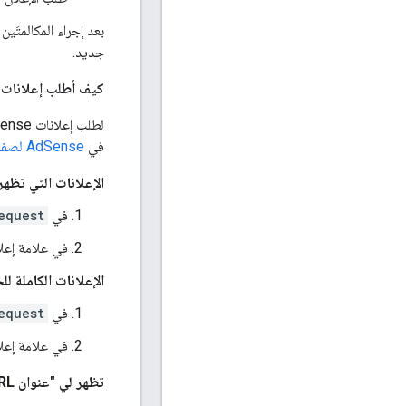
بعد إجراء المكالمتَين
جديد.
كيف أطلب إعلانات AdSense التي تظهر على سطح الفيديو وفي مواضع كاملة باستخدام حزمة تطوير البرامج لإعلانات الوسائط التفاعل
في
AdSense لصفحة الفيديو
الإعلانات التي تظه
في
equest
في علامة إعلا
الإعلانات الكاملة لل
في
equest
في علامة إعلا
تظهر لي "عنوان URL غير صالح للنقرة" خطأ عندما أنقر على إعلاني. فما السبب المحتمل؟