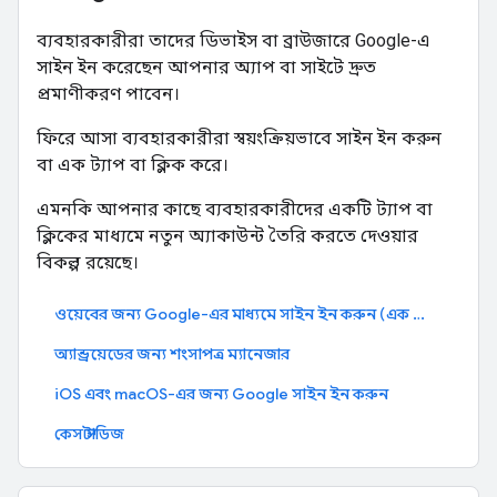
ব্যবহারকারীরা তাদের ডিভাইস বা ব্রাউজারে Google-এ
সাইন ইন করেছেন আপনার অ্যাপ বা সাইটে দ্রুত
প্রমাণীকরণ পাবেন।
ফিরে আসা ব্যবহারকারীরা স্বয়ংক্রিয়ভাবে সাইন ইন করুন
বা এক ট্যাপ বা ক্লিক করে।
এমনকি আপনার কাছে ব্যবহারকারীদের একটি ট্যাপ বা
ক্লিকের মাধ্যমে নতুন অ্যাকাউন্ট তৈরি করতে দেওয়ার
বিকল্প রয়েছে।
ওয়েবের জন্য Google-এর মাধ্যমে সাইন ইন করুন (এক ট্যাপ দিয়ে)
অ্যান্ড্রয়েডের জন্য শংসাপত্র ম্যানেজার
iOS এবং macOS-এর জন্য Google সাইন ইন করুন
কেস স্টাডিজ