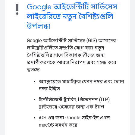
priority_high
Google আইডেন্টিটি সার্ভিসেস
লাইব্রেরিতে নতুন বৈশিষ্ট্যগুলি
উপলব্ধ৷
Google আইডেন্টিটি সার্ভিসেস (GIS) আমাদের
লাইব্রেরিগুলিতে সম্প্রতি যোগ করা নতুন
বৈশিষ্ট্যগুলির সাথে বিকাশকারীদের জন্য
প্রমাণীকরণকে আরও নিরাপদ এবং সহজ করে
তুলছে:
অ্যান্ড্রয়েডে যাচাইকৃত ফোন নম্বর এবং ফোন
নম্বর ইঙ্গিত
ইন্টেলিজেন্ট ট্র্যাকিং প্রিভেনশন (ITP)
ব্রাউজারে ওয়েবের জন্য এক ট্যাপ
iOS এর জন্য Google সাইন-ইন এখন
macOS সমর্থন করে