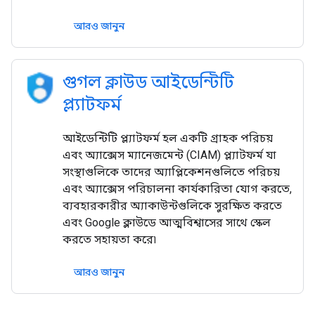
আরও জানুন
গুগল ক্লাউড আইডেন্টিটি
প্ল্যাটফর্ম
আইডেন্টিটি প্ল্যাটফর্ম হল একটি গ্রাহক পরিচয়
এবং অ্যাক্সেস ম্যানেজমেন্ট (CIAM) প্ল্যাটফর্ম যা
সংস্থাগুলিকে তাদের অ্যাপ্লিকেশনগুলিতে পরিচয়
এবং অ্যাক্সেস পরিচালনা কার্যকারিতা যোগ করতে,
ব্যবহারকারীর অ্যাকাউন্টগুলিকে সুরক্ষিত করতে
এবং Google ক্লাউডে আত্মবিশ্বাসের সাথে স্কেল
করতে সহায়তা করে৷
আরও জানুন