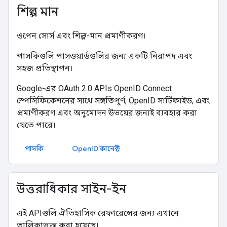
শিল্প মান
ওপেন সোর্স এবং শিল্প-মান প্রমাণীকরণ।
পাসকিগুলি পাসওয়ার্ডগুলির জন্য একটি নিরাপদ এবং
সহজ প্রতিস্থাপন।
Google-এর OAuth 2.0 APIs OpenID Connect
স্পেসিফিকেশনের সাথে সঙ্গতিপূর্ণ, OpenID সার্টিফাইড, এবং
প্রমাণীকরণ এবং অনুমোদন উভয়ের জন্যই ব্যবহার করা
যেতে পারে।
পাসকি
OpenID কানেক্ট
উত্তরাধিকার সাইন-ইন
এই APIগুলি ঐতিহাসিক রেফারেন্সের জন্য এখানে
তালিকাভুক্ত করা হয়েছে।