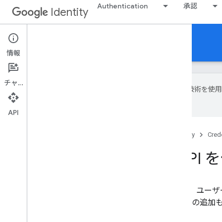
Authentication
承認
Identity
Credential Verification
情報
チャット
Google は AI 
場合があります。
API
ホーム
プロダクト
Google Identity
Crede
SMS Retriever 
SMS Retriever API を使用する
的に実行できます。アプリの権限の追加も