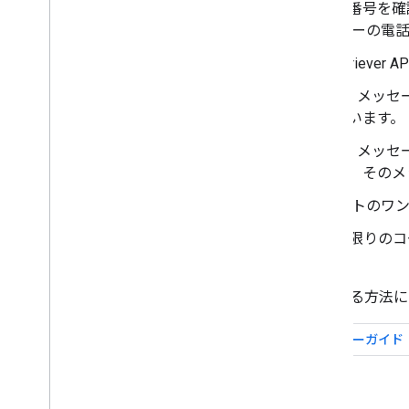
アプリは、ユーザーに電話番号を確
トにはユーザー ID、ユーザーの
同時に、アプリは SMS Retriev
サーバーはユーザーに SMS メッ
別するハッシュが含まれています。
ユーザーのデバイスが SMS メッセ
プリ向けかどうかを判断し、そのメッセー
アプリはメッセージ テキストのワ
サーバーがアプリから 1 回限り
します。
自動 SMS 検証をアプリに実装する方法に
Android ガイド
サーバーガイド