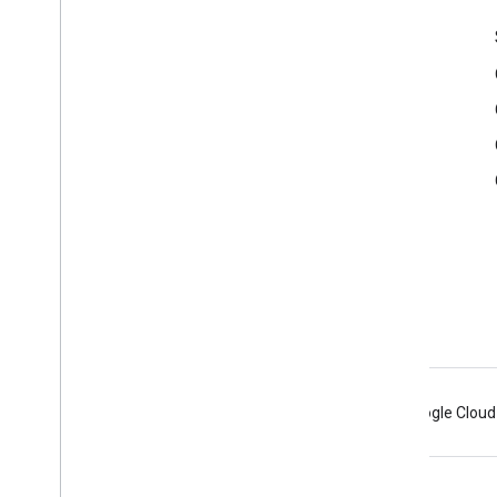
サービス情報
利用規約
API のユーザーデータに関するポリシー
ブランド設定のガイドライン
Android
Chrome
Firebase
Google Cloud