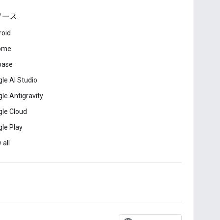
ソース
roid
ome
base
le AI Studio
le Antigravity
le Cloud
le Play
 all