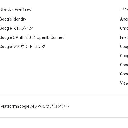
Stack Overflow
リ
Google Identity
And
Google でログイン
Chr
Google OAuth 2.0 と OpenID Connect
Fire
Google アカウント リンク
Goog
Goog
Goog
Goog
View
 Platform
Google AI
すべてのプロダクト