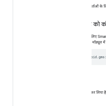
यह गाइड, Android Studio के उपयोगकर्ताओं के लिए
Android Studio प्रोजेक्ट को क
अपने Android ऐप्लिकेशन में पासवर्ड के लिए Smart 
और रेफ़रंस करना होगा. अपने ऐप्लिकेशन मॉड्यूल मे
implementation
'
com
.
google
.
android
.
gms
अगले चरण
अब जब आपने अपना प्रोजेक्ट कॉन्फ़िगर कर लिया है
साइन इन कराया जा सकता है.