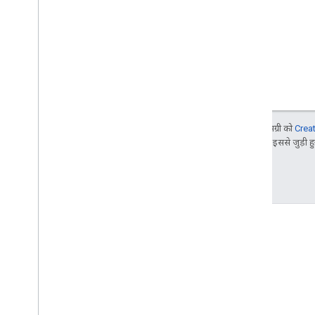
जब तक कुछ अलग से न बताया जाए, तब तक इस पेज की सामग्री को
Crea
Google Developers साइट नीतियां
देखें. Oracle और/या इससे जुड़ी हुई
आखिरी बार 2026-07-17 (UTC) को अपडेट किया गया.
GitHub
हमारे नमूने लें और उन्हें खुद आज़माएं