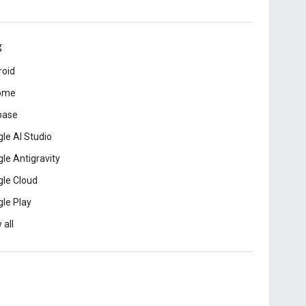
ड
roid
ome
base
le AI Studio
le Antigravity
le Cloud
le Play
 all