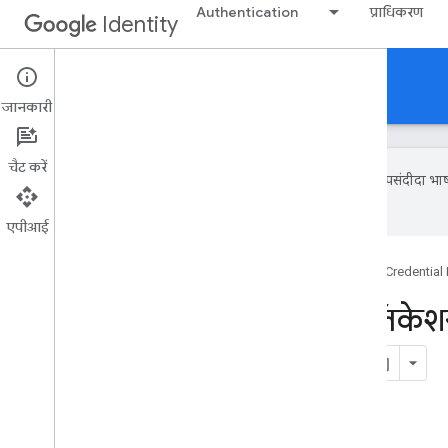
Authentication
प्राधिकरण
Identity
Credential Management
जानकारी
चैट करें
Google आपकी पसंदीदा भाषा म
में गलतियां हो सकती हैं.
एपीआई
होम पेज
प्रॉडक्ट
Google Identity
Credentia
अपने Android ऐप्लिकेशन
करना शुरू करें
इस पेज पर, यह जानकारी उपलब्ध है
ज़रूरी शर्तें
Android Studio प्रोजेक्ट को कॉन्फ़िगर करना