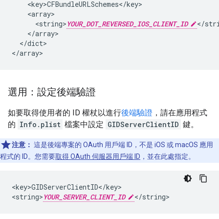
    <key>CFBundleURLSchemes</key>

    <array>

      <string>
YOUR_DOT_REVERSED_IOS_CLIENT_ID
</stri
    </array>

  </dict>

</array>
選用：設定後端驗證
如要取得使用者的 ID 權杖以進行
後端驗證
，請在應用程式
的
Info.plist
檔案中設定
GIDServerClientID
鍵。
注意：
這是後端專案的 OAuth 用戶端 ID，不是 iOS 或 macOS 應用
程式的 ID。您需要
取得 OAuth 伺服器用戶端 ID
，並在此處指定。
<key>GIDServerClientID</key>

<string>
YOUR_SERVER_CLIENT_ID
</string>