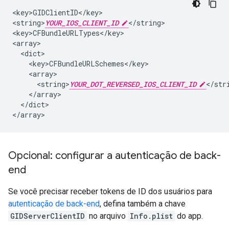
<key>GIDClientID</key>

<string>
YOUR_IOS_CLIENT_ID
</string>

<key>CFBundleURLTypes</key>

<array>

  <dict>

    <key>CFBundleURLSchemes</key>

    <array>

      <string>
YOUR_DOT_REVERSED_IOS_CLIENT_ID
</stri
    </array>

  </dict>

</array>
Opcional: configurar a autenticação de back-
end
Se você precisar receber tokens de ID dos usuários para
autenticação de back-end
, defina também a chave
GIDServerClientID
no arquivo
Info.plist
do app.