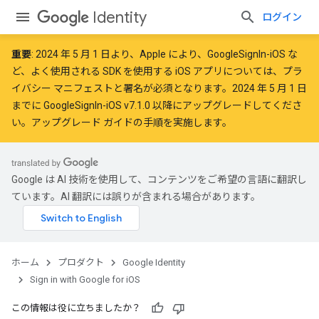
Identity
ログイン
重要
:
2024 年 5 月 1 日
より、Apple により、GoogleSignIn-iOS な
ど、よく使用される SDK を使用する iOS アプリについては、プラ
イバシー マニフェストと署名が
必須
となります。2024 年 5 月 1 日
までに GoogleSignIn-iOS v7.1.0 以降にアップグレードしてくださ
い。
アップグレード ガイド
の手順を実施します。
Google は AI 技術を使用して、コンテンツをご希望の言語に翻訳し
ています。AI 翻訳には誤りが含まれる場合があります。
ホーム
プロダクト
Google Identity
Sign in with Google for iOS
この情報は役に立ちましたか？