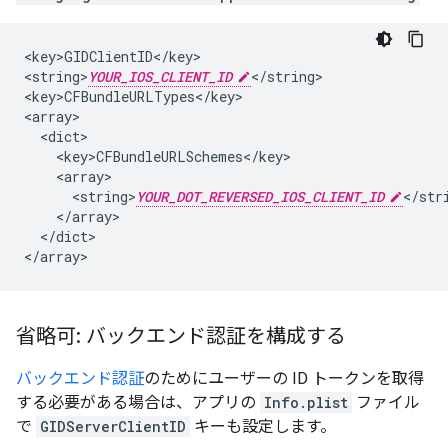
<key>GIDClientID</key>

<string>
YOUR_IOS_CLIENT_ID
</string>

<key>CFBundleURLTypes</key>

<array>

  <dict>

    <key>CFBundleURLSchemes</key>

    <array>

      <string>
YOUR_DOT_REVERSED_IOS_CLIENT_ID
</stri
    </array>

  </dict>

</array>
省略可: バックエンド認証を構成する
バックエンド認証
のためにユーザーの ID トークンを取得
する必要がある場合は、アプリの
Info.plist
ファイル
で
GIDServerClientID
キーも設定します。