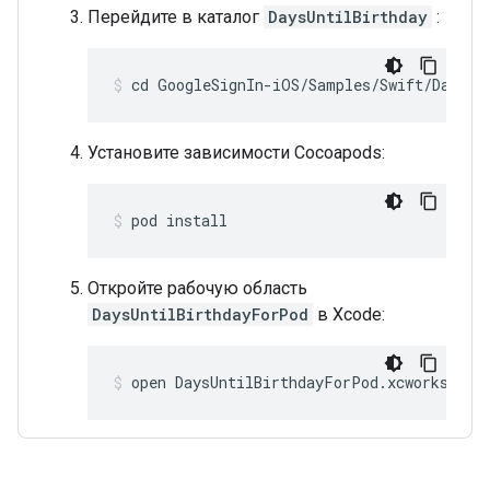
Перейдите в каталог
DaysUntilBirthday
:
cd GoogleSignIn-iOS/Samples/Swift/DaysUn
Установите зависимости Cocoapods:
pod install
Откройте рабочую область
DaysUntilBirthdayForPod
в Xcode:
open DaysUntilBirthdayForPod.xcworkspace