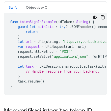
Swift
Objective-C
func
tokenSignInExample
(
idToken
:
String
)
{
guard
let
authData
=
try
?
JSONEncoder
().
encode
return
}
let
url
=
URL
(
string
:
"https://yourbackend.exa
var
request
=
URLRequest
(
url
:
url
)
request
.
httpMethod
=
"POST"
request
.
setValue
(
"application/json"
,
forHTTPHe
let
task
=
URLSession
.
shared
.
uploadTask
(
with
:
// Handle response from your backend.
}
task
.
resume
()
}
Memverifikasi integritas token ID