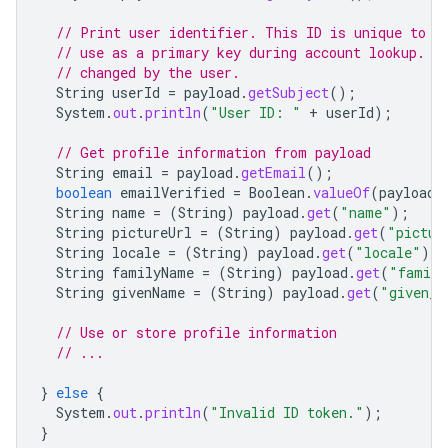
// Print user identifier. This ID is unique to e
// use as a primary key during account lookup. E
// changed by the user.
String
userId
=
payload
.
getSubject
();
System
.
out
.
println
(
"User ID: "
+
userId
);
// Get profile information from payload
String
email
=
payload
.
getEmail
();
boolean
emailVerified
=
Boolean
.
valueOf
(
payload
.
String
name
=
(
String
)
payload
.
get
(
"name"
);
String
pictureUrl
=
(
String
)
payload
.
get
(
"pictur
String
locale
=
(
String
)
payload
.
get
(
"locale"
);
String
familyName
=
(
String
)
payload
.
get
(
"family
String
givenName
=
(
String
)
payload
.
get
(
"given_n
// Use or store profile information
// ...
}
else
{
System
.
out
.
println
(
"Invalid ID token."
);
}