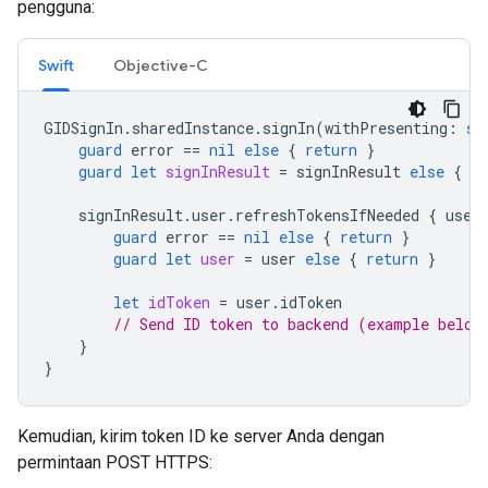
pengguna:
Swift
Objective-C
GIDSignIn
.
sharedInstance
.
signIn
(
withPresenting
:
se
guard
error
==
nil
else
{
return
}
guard
let
signInResult
=
signInResult
else
{
re
signInResult
.
user
.
refreshTokensIfNeeded
{
user
guard
error
==
nil
else
{
return
}
guard
let
user
=
user
else
{
return
}
let
idToken
=
user
.
idToken
// Send ID token to backend (example below
}
}
Kemudian, kirim token ID ke server Anda dengan
permintaan POST HTTPS: