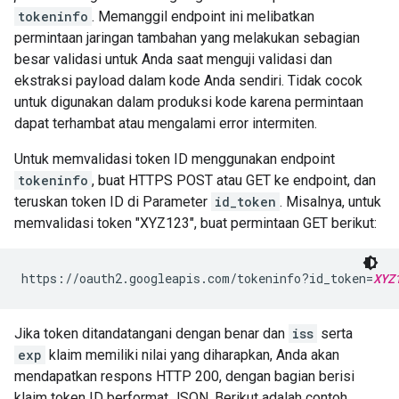
tokeninfo
. Memanggil endpoint ini melibatkan
permintaan jaringan tambahan yang melakukan sebagian
besar validasi untuk Anda saat menguji validasi dan
ekstraksi payload dalam kode Anda sendiri. Tidak cocok
untuk digunakan dalam produksi kode karena permintaan
dapat terhambat atau mengalami error intermiten.
Untuk memvalidasi token ID menggunakan endpoint
tokeninfo
, buat HTTPS POST atau GET ke endpoint, dan
teruskan token ID di Parameter
id_token
. Misalnya, untuk
memvalidasi token "XYZ123", buat permintaan GET berikut:
https://oauth2.googleapis.com/tokeninfo?id_token=
XYZ
Jika token ditandatangani dengan benar dan
iss
serta
exp
klaim memiliki nilai yang diharapkan, Anda akan
mendapatkan respons HTTP 200, dengan bagian berisi
klaim token ID berformat JSON. Berikut adalah contoh