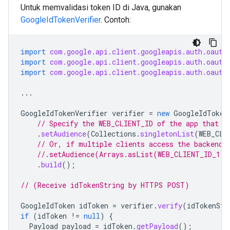
Untuk memvalidasi token ID di Java, gunakan
GoogleIdTokenVerifier
. Contoh:
import
com.google.api.client.googleapis.auth.oauth
import
com.google.api.client.googleapis.auth.oauth
import
com.google.api.client.googleapis.auth.oauth
...
GoogleIdTokenVerifier
verifier
=
new
GoogleIdToken
// Specify the WEB_CLIENT_ID of the app that a
.
setAudience
(
Collections
.
singletonList
(
WEB_CLI
// Or, if multiple clients access the backend:
//.setAudience(Arrays.asList(WEB_CLIENT_ID_1, 
.
build
();
// (Receive idTokenString by HTTPS POST)
GoogleIdToken
idToken
=
verifier
.
verify
(
idTokenStr
if
(
idToken
!=
null
)
{
Payload
payload
=
idToken
.
getPayload
();