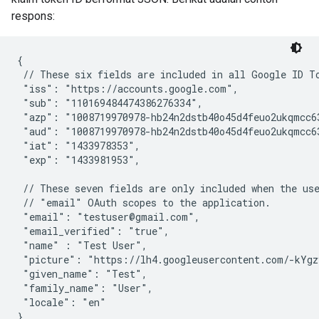
respons:
{

 // These six fields are included in all Google ID To
 "iss": "https://accounts.google.com",

 "sub": "110169484474386276334",

 "azp": "1008719970978-hb24n2dstb40o45d4feuo2ukqmcc63
 "aud": "1008719970978-hb24n2dstb40o45d4feuo2ukqmcc63
 "iat": "1433978353",

 "exp": "1433981953",

 // These seven fields are only included when the use
 // "email" OAuth scopes to the application.

 "email": "testuser@gmail.com",

 "email_verified": "true",

 "name" : "Test User",

 "picture": "https://lh4.googleusercontent.com/-kYgz
 "given_name": "Test",

 "family_name": "User",

 "locale": "en"

}