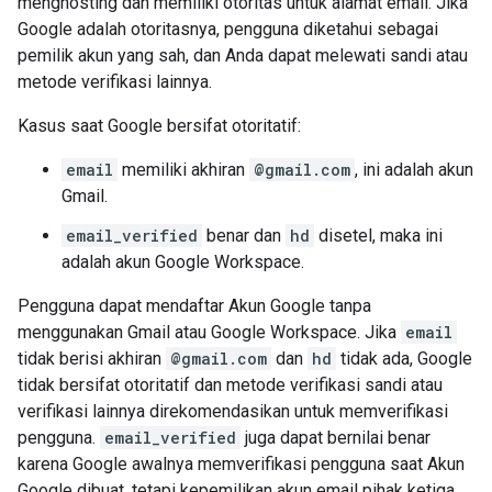
menghosting dan memiliki otoritas untuk alamat email. Jika
Google adalah otoritasnya, pengguna diketahui sebagai
pemilik akun yang sah, dan Anda dapat melewati sandi atau
metode verifikasi lainnya.
Kasus saat Google bersifat otoritatif:
email
memiliki akhiran
@gmail.com
, ini adalah akun
Gmail.
email_verified
benar dan
hd
disetel, maka ini
adalah akun Google Workspace.
Pengguna dapat mendaftar Akun Google tanpa
menggunakan Gmail atau Google Workspace. Jika
email
tidak berisi akhiran
@gmail.com
dan
hd
tidak ada, Google
tidak bersifat otoritatif dan metode verifikasi sandi atau
verifikasi lainnya direkomendasikan untuk memverifikasi
pengguna.
email_verified
juga dapat bernilai benar
karena Google awalnya memverifikasi pengguna saat Akun
Google dibuat, tetapi kepemilikan akun email pihak ketiga