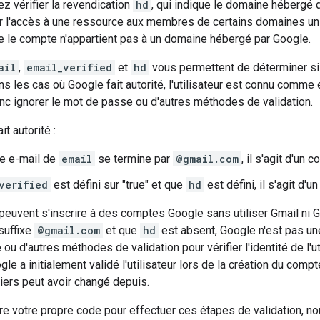
z vérifier la revendication
hd
, qui indique le domaine hébergé de
er l'accès à une ressource aux membres de certains domaines un
e le compte n'appartient pas à un domaine hébergé par Google.
ail
,
email_verified
et
hd
vous permettent de déterminer si
ans les cas où Google fait autorité, l'utilisateur est connu comme
c ignorer le mot de passe ou d'autres méthodes de validation.
t autorité :
se e-mail de
email
se termine par
@gmail.com
, il s'agit d'un 
verified
est défini sur "true" et que
hd
est défini, il s'agit d
s peuvent s'inscrire à des comptes Google sans utiliser Gmail n
suffixe
@gmail.com
et que
hd
est absent, Google n'est pas une
u d'autres méthodes de validation pour vérifier l'identité de l'ut
ogle a initialement validé l'utilisateur lors de la création du com
iers peut avoir changé depuis.
ire votre propre code pour effectuer ces étapes de validation, 