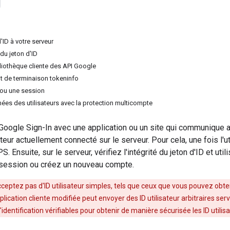
'ID à votre serveur
é du jeton d'ID
bliothèque cliente des API Google
nt de terminaison tokeninfo
 ou une session
ées des utilisateurs avec la protection multicompte
 Google Sign-In avec une application ou un site qui communique
isateur actuellement connecté sur le serveur. Pour cela, une fois l
. Ensuite, sur le serveur, vérifiez l'intégrité du jeton d'ID et utili
e session ou créez un nouveau compte.
cceptez pas d'ID utilisateur simples, tels que ceux que vous pouvez obt
ication cliente modifiée peut envoyer des ID utilisateur arbitraires serv
d'identification vérifiables pour obtenir de manière sécurisée les ID utili