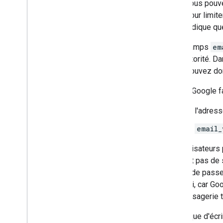
vous pouve
pour limit
indique qu
Les champs
em
est l'autorité. D
Vous pouvez don
Cas où Google fai
Si l'adres
Si
email_
Les utilisateur
contient pas de 
un mot de passe o
être vrai, car Go
de messagerie t
Plutôt que d'écr