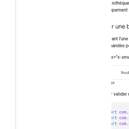
une bibliothèque
développement e
Utiliser une
En utilisant l'un
recommandée pou
<ph type="x-sma
Java
Nod
</ph>
Pour valider 
import
com.
import
com.
import
com.