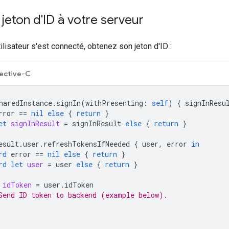
 jeton d'ID à votre serveur
ilisateur s'est connecté, obtenez son jeton d'ID :
ective-C
haredInstance
.
signIn
(
withPresenting
:
self
)
{
signInResu
rror
==
nil
else
{
return
}
et
signInResult
=
signInResult
else
{
return
}
esult
.
user
.
refreshTokensIfNeeded
{
user
,
error
in
rd
error
==
nil
else
{
return
}
rd
let
user
=
user
else
{
return
}
idToken
=
user
.
idToken
Send ID token to backend (example below).