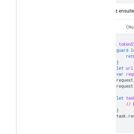
Envoyez ensuite
Swift
Obj
func
tokenS
guard
l
ret
}
let
url
var
req
request
request
let
tas
// 
}
task
.
re
}