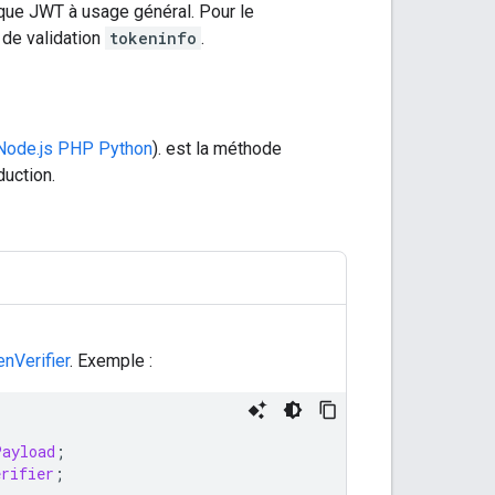
èque JWT à usage général. Pour le
de validation
tokeninfo
.
Node.js
PHP
Python
). est la méthode
uction.
nVerifier
. Exemple :
Payload
;
erifier
;