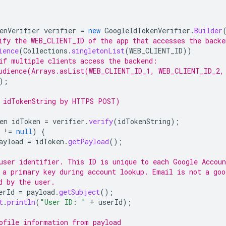
enVerifier
verifier
=
new
GoogleIdTokenVerifier
.
Builder
ify the WEB_CLIENT_ID of the app that accesses the backe
ience
(
Collections
.
singletonList
(
WEB_CLIENT_ID
))
if multiple clients access the backend:
udience(Arrays.asList(WEB_CLIENT_ID_1, WEB_CLIENT_ID_2,
);
 idTokenString by HTTPS POST)
en
idToken
=
verifier
.
verify
(
idTokenString
);
!=
null
)
{
ayload
=
idToken
.
getPayload
();
user identifier. This ID is unique to each Google Accoun
 a primary key during account lookup. Email is not a goo
d by the user.
erId
=
payload
.
getSubject
();
t
.
println
(
"User ID: "
+
userId
);
ofile information from payload