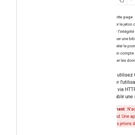
Mettre à jour Google Sign-In sur i
OS
Guide de migration rapide vers
Sur cette page
Google Sign-In
Envoyer le jeton d
Vérifier l'intégrit
Ateliers de programmation
Utiliser une bi
Se connecter avec Google pour i
OS
Appeler le poi
Créer un compte
Notes de version
Protéger les donn
Notes de version du SDK Google Sign-
In pour i
OS et mac
OS
Si vous utilisez
Google Sign-In i
OS sur Git
Hub
identifier l'util
Git
Hub
serveur via HTTPS
pour établir un
Avertissement
: N'a
serveur backend. Une appl
donc utiliser des jetons 