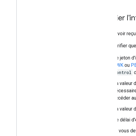
Vérifier l'
Après avoir reçu
Pour vérifier qu
Le jeton d
JWK
ou
P
Control
d
La valeur 
nécessaire
accéder au
La valeur 
Le délai d'
Si vous de