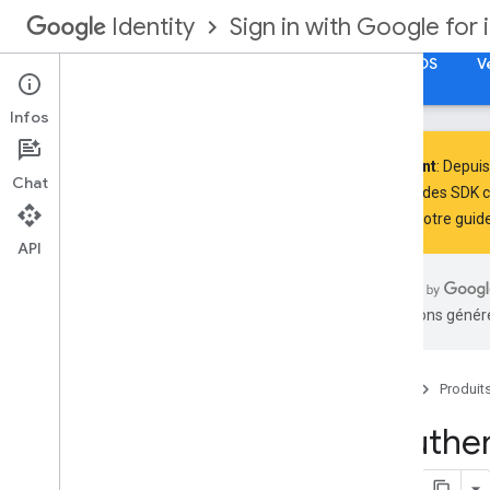
Sign in with Google for 
Identity
Débutter
Autorisation de compte Google pour iOS
V
Infos
Important
: Depuis
Chat
utilisent des SDK 
Suivez notre
guide
Ajouter Se connecter avec Google à
votre application
API
Intégrer Google Sign-In à votre
application i
OS ou mac
OS
Obtenir des informations de profil
traductions généré
S'authentifier auprès d'un serveur
backend
Révoquer des jetons d'accès et
Accueil
Produit
déconnecter l'application
Se préparer aux exigences concernant
S'authe
le communiqué sur les données sur
l'App Store d'Apple