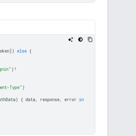
oken
])
else
{
gnin"
)
!
ent-Type"
)
uthData
)
{
data
,
response
,
error
in