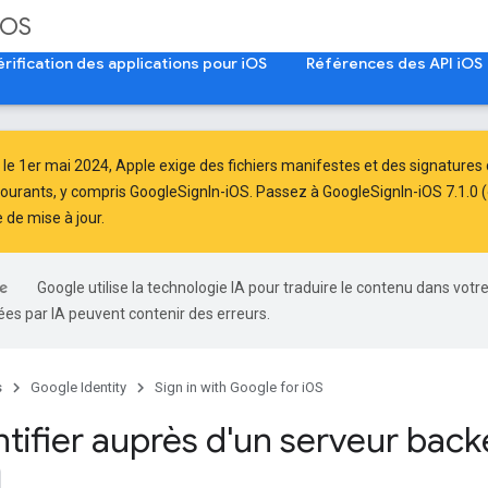
iOS
érification des applications pour iOS
Références des API iOS
 le
1er mai 2024
, Apple
exige
des fichiers manifestes et des signatures d
courants, y compris GoogleSignIn-iOS. Passez à GoogleSignIn-iOS 7.1.0 (o
 de mise à jour
.
Google utilise la technologie IA pour traduire le contenu dans votr
es par IA peuvent contenir des erreurs.
s
Google Identity
Sign in with Google for iOS
ntifier auprès d'un serveur bac