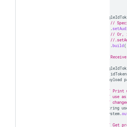
...
GoogleIdTok
// Spec
.
setAud
// Or, 
//.setA
.
build
(
// (Receive
GoogleIdTok
if
(
idToken
Payload
p
// Print 
// use as
// change
String
us
System
.
ou
// Get pr