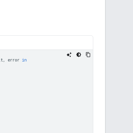
lt
,
error
in