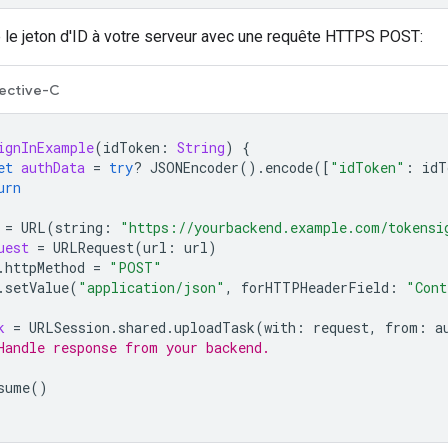
 le jeton d'ID à votre serveur avec une requête HTTPS POST:
ective-C
ignInExample
(
idToken
:
String
)
{
et
authData
=
try
?
JSONEncoder
().
encode
([
"idToken"
:
idT
urn
=
URL
(
string
:
"https://yourbackend.example.com/tokensi
uest
=
URLRequest
(
url
:
url
)
.
httpMethod
=
"POST"
.
setValue
(
"application/json"
,
forHTTPHeaderField
:
"Cont
k
=
URLSession
.
shared
.
uploadTask
(
with
:
request
,
from
:
a
Handle response from your backend.
sume
()