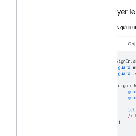
Envoyer le
Une fois qu'un ut
Swift
Obj
GIDSignIn
.
s
guard
e
guard
l
signInR
gua
gua
let
// 
}
}