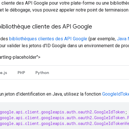
 cliente des API Google pour votre plate-forme ou une biblioth
t le débogage, vous pouvez appeler notre point de terminaison 
 bibliothèque cliente des API Google
e des
bibliothèques clientes des API Google
(par exemple,
Java
r valider les jetons d'ID Google dans un environnement de prod
rtling-placeholder">
e.js
PHP
Python
un jeton d'identification en Java, utilisez la fonction
GoogleIdToke
google.api.client.googleapis.auth.oauth2.GoogleIdToken
;
google.api.client.googleapis.auth.oauth2.GoogleIdToken.
google.api.client.googleapis.auth.oauth2.GoogleIdTokenV