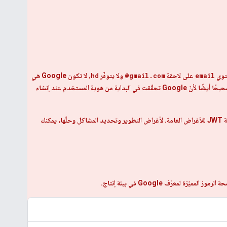
email
على لاحقة
@gmail.com
ولا يتوفّر
hd
، لا تكون Google هي
صحيحًا أيضًا لأنّ Google تحقّقت في البداية من هوية المستخدم عند إنشاء
بدلاً من كتابة الرمز الخاص بك لتنفيذ خطوات التحقّق هذه، ننصحك بشدة باستخدام مكتبة برامج Google API لمنصتك أو مكتبة JWT للأغراض العامة. لأغراض التطوير وتحديد المشاكل وحلّها، يمكنك
يّزة لمعرّف Google في بيئة إنتاج.