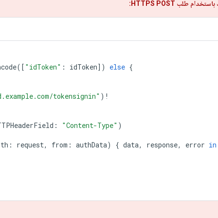
ام طلب HTTPS POST:
ncode
([
"idToken"
:
idToken
])
else
{
d.example.com/tokensignin"
)
!
TTPHeaderField
:
"Content-Type"
)
ith
:
request
,
from
:
authData
)
{
data
,
response
,
error
in