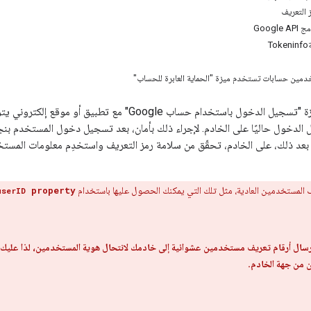
 التعريف
Googl
T
دمين حسابات تستخدم ميزة "الحماية العابرة للحساب"
إذا كنت تستخدم ميزة "تسجيل الدخول باستخدام حساب gle
الدخول حاليًا على الخادم. لإجراء ذلك بأمان، بعد تسجيل دخول المستخدم بن
روتوكول HTTPS. بعد ذلك، على الخادم، تحقّق من سلامة رمز التعريف واستخدِم معلومات ا
ف المستخدمين العادية، مثل تلك التي يمكنك الحصول عليها باستخدام
property
userID
 إرسال أرقام تعريف مستخدمين عشوائية إلى خادمك لانتحال هوية المستخدمين، لذا عليك بد
 من جهة الخادم.