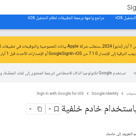
Si
شغيل iOS
مراجع واجهة برمجة التطبيقات لنظام التشغيل iOS
من
1 أيار (مايو) 2024
،
ستطلب
تستخدم Google تكنولوجيا الذكاء الاصطناعي لترجمة المحتوى إلى لغتك المفضّلة، وقد تتضمّن بعض الأخطاء.
منتجات
Google Identity
Sign in with Google for iOS
باستخدام خادم خلفية
قم التعريف إلى خادمك