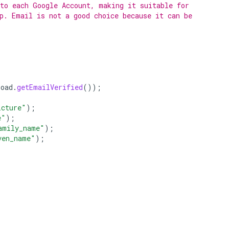
to each Google Account, making it suitable for
p. Email is not a good choice because it can be
load
.
getEmailVerified
());
icture"
);
e"
);
amily_name"
);
ven_name"
);