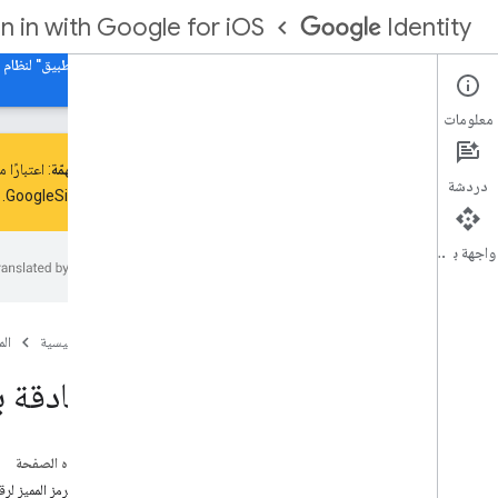
gn in with Google for iOS
Identity
البدء
تفويض حساب Google لأجهزة iOS
أداة "فحص التطبيق" لنظام الت
معلومات
ملاحظة مُهمّة
: اعتبارًا 
دردشة
GoogleSignIn-iOS. يجب الترقية إلى الإصدار 7.1.0 من GoogleSignIn-iOS أو الإصدارات الأحدث قبل 1 أيار (مايو) 2024. اتّبِع
إضافة ميزة "تسجيل الدخول باستخدام حساب
Google" إلى تطبيقك
واجهة برمجة التطبيقات
دمج تسجيل الدخول بحساب Google في
تطبيق i
OS أو mac
OS
الحصول على معلومات الملف الشخصي
المصادقة باستخدام خادم خلفية
الصفحة الرئيسية
ال
إبطال رموز الدخول وإلغاء ربط التطبيق
المصادقة 
الاستعداد لمتطلبات الإفصاح عن بيانات Apple
App Store
على هذه الصفحة
تحديث ميزة "تسجيل الدخول باستخدام
حساب Google" على أجهزة i
OS
إرسال الرمز المميز لر