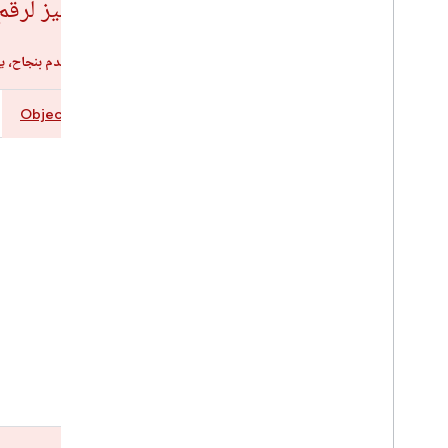
إرسال الرمز المميز لرق
بعد تسجيل دخول المستخدم بنجاح، يمك
Objective-C
Swift