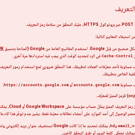
التعريف
ف.
من استيفاء المعايير التالية:
المفاتيح العامة من Google (المتاحة بتنسيق
WK
ن
Cache-Control
في الرد لتحديد الوقت الذي يجب فيه استردادها مرة أخرى.
 مساوية لأحد معرّفات العملاء لتطبيقك. هذا التحقّق ضروري لمنع استخدام رموز التعريف 
فية الخاص بتطبيقك.
ف مساوية
accounts.google.com
أو
https://accounts.google.com
.
ex
) للرمز المميّز للمعرّف.
ّز يمثّل حساب مؤسسة على Google Workspace أو Cloud، يمكنك التحقّق من مطالبة
 الوصول إلى أحد الموارد على أعضاء نطاقات معيّنة فقط. يشير عدم توفّر هذا الادعاء إلى
email_v
و
hd
كنك تخطّي كلمة المرور أو طرق التحقّق الأخرى.