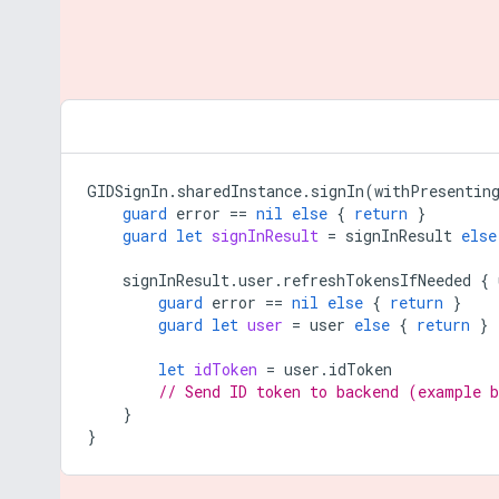
GIDSignIn
.
sharedInstance
.
signIn
(
withPresentin
guard
error
==
nil
else
{
return
}
guard
let
signInResult
=
signInResult
else
signInResult
.
user
.
refreshTokensIfNeeded
{
guard
error
==
nil
else
{
return
}
guard
let
user
=
user
else
{
return
}
let
idToken
=
user
.
idToken
// Send ID token to backend (example 
}
}