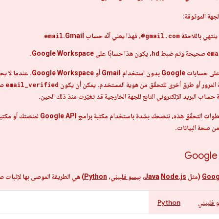
 ينتهي باللاحقة
@gmail.com
، فهذا يعني أنّه حساب Gmail.
email
ema
صحيحة وتم ضبط
hd
، يكون هذا حسابًا على Google Workspace.
Google Wor. عندما لا يحتوي
 المرور أو طرق أخرى للتحقّق من هوية المستخدم. يمكن أن يكون
email_verified
من صحة البيانات.
(مثل
Node.js
Java
،
بيسو فلبيني
،
Python
) هي الطريقة الموصى بها لإثبات صحة الرموز المم
 فلبيني
Python