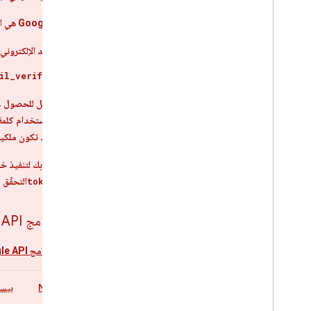
الحالات التي تكون فيها Google هي الجهة الموثوقة:
إذا كان عنوان البريد الإلكتروني
إذا كانت قيمة
il_verified
يمكن للمستخدمين التسجيل للحصول على حسابات Google بدون استخدام Gmail أو kspace
الجهة الموثوقة، ويُنصح باستخدام كلمة
حساب Google، ولكن قد تكون ملكية حساب البريد الإلكتروني التابع للجهة الخارجية قد تغيّرت منذ ذلك الحين.
طلب نقطة نهاية
tokeninfo
التحقّق 
استخدام مكتبة برامج Google API
استخدام إحدى
مكتبات برامج Google API
Java
Node.js
بيسو