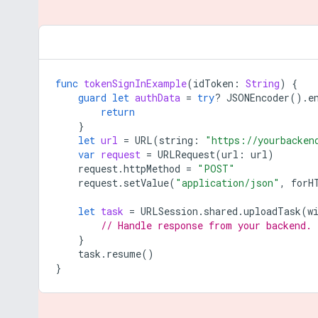
func
tokenSignInExample
(
idToken
:
String
)
{
guard
let
authData
=
try
?
JSONEncoder
().
e
return
}
let
url
=
URL
(
string
:
"https://yourbacken
var
request
=
URLRequest
(
url
:
url
)
request
.
httpMethod
=
"POST"
request
.
setValue
(
"application/json"
,
forH
let
task
=
URLSession
.
shared
.
uploadTask
(
w
// Handle response from your backend.
}
task
.
resume
()
}