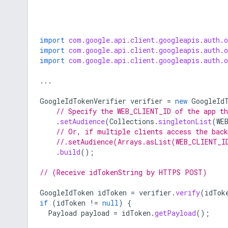
import
com.google.api.client.googleapis.auth.
import
com.google.api.client.googleapis.auth.
import
com.google.api.client.googleapis.auth.
...
GoogleIdTokenVerifier
verifier
=
new
GoogleId
// Specify the WEB_CLIENT_ID of the app th
.
setAudience
(
Collections
.
singletonList
(
WE
// Or, if multiple clients access the bac
//.setAudience(Arrays.asList(WEB_CLIENT_I
.
build
();
// (Receive idTokenString by HTTPS POST)
GoogleIdToken
idToken
=
verifier
.
verify
(
idTok
if
(
idToken
!=
null
)
{
Payload
payload
=
idToken
.
getPayload
();