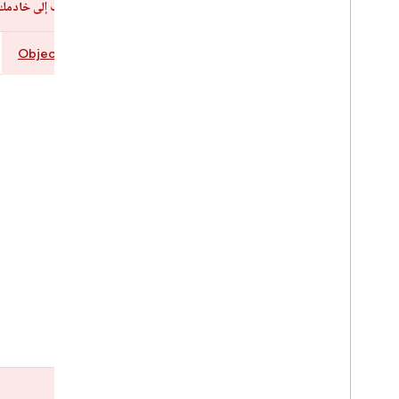
بعد ذلك، أرسِل رمز التعريف إلى خادمك باستخد
Objective-C
Swift