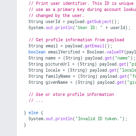
// Print user identifier. This ID is unique 
// use as a primary key during account looku
// changed by the user.
String
userId
=
payload
.
getSubject
();
System
.
out
.
println
(
"User ID: "
+
userId
);
// Get profile information from payload
String
email
=
payload
.
getEmail
();
boolean
emailVerified
=
Boolean
.
valueOf
(
pay
String
name
=
(
String
)
payload
.
get
(
"name"
);
String
pictureUrl
=
(
String
)
payload
.
get
(
"p
String
locale
=
(
String
)
payload
.
get
(
"local
String
familyName
=
(
String
)
payload
.
get
(
"f
String
givenName
=
(
String
)
payload
.
get
(
"gi
// Use or store profile information
// ...
}
else
{
System
.
out
.
println
(
"Invalid ID token."
);
}