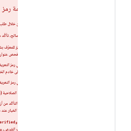
التحقّق من سلامة رمز 
بعد استلام رمز التعريف من خلال طلب POST عبر بروتوكول HTTPS، عليك التحقّق من سلامة رمز التعري
للتحقّق من أنّ الرمز المميّز صالح، تأكَّد 
تم توقيع الرمز المميّز للمعرّف بشكل صحيح من قِبل Google. استخدِم 
بانتظام، لذا عليك فحص عنوا
تكون قيمة
aud
في رمز التعريف
المستخدم نفسه على خادم الخل
تكون قيمة
iss
في رمز التعري
لم يحلّ وقت انتهاء الصلاحية (
p
إذا كنت بحاجة إلى التأكّد من أنّ رمز التعريف الممي
يجب استخدام هذا الخيار عند حصر
باستخدام الحقول
email
و
erified
المستخدم هو مالك الحساب الشرعي، ويم