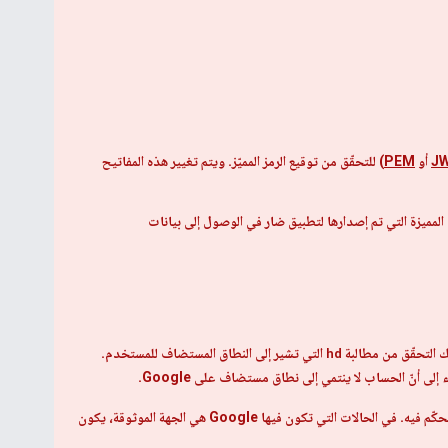
J
أو
PEM
) للتحقّق من توقيع الرمز المميّز. ويتم تغيير هذه المفاتيح
المميزة التي تم إصدارها لتطبيق ضار في الوصول إلى بيانات
hd
التي تشير إلى النطاق المستضاف للمستخدم.
 أنّ الحساب لا ينتمي إلى نطاق مستضاف على Google.
، يمكنك تحديد ما إذا كانت Google تستضيف عنوان بريد إلكتروني وتتحكّم فيه. في الحالات التي تكون فيها Google هي الجهة الموثوقة، يكون