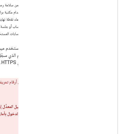
دليل نقل البيانات السريع لتسجيل الدخول
التحقّق من سلامة رمز
بحساب Google
استخدام مكتبة برامج e API
استدعاء نقطة نهايةokeninfo
Codelabs
إنشاء حساب أو جلسة
تسجيل الدخول باستخدام حساب Google على
تأمين حسابات المستخ
أجهزة i
OS
ملاحظات الإصدار
المستخدم الذي سجّل 
ملاحظات إصدار حزمة تطوير البرامج (SDK)
لنظام التشغيل i
OS وmac
OS من Google
ب
جديد.
ميزة "تسجيل الدخول باستخدام حساب
Google" لأجهزة i
OS على Git
Hub
تحذير:
لا تقبل أرقام تعري
Git
Hub
الخادم
في الخلفية. يمكن لتطبيق العميل المعدَّل
تعريف المستخدمين الذين سجّلوا الدخول بأمان