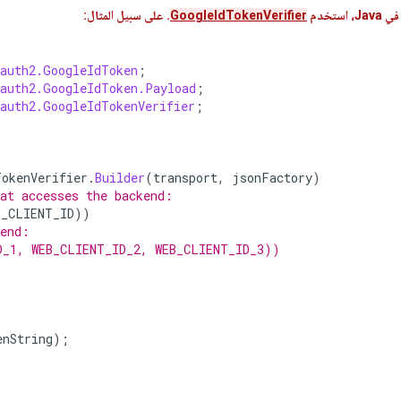
تخدم
GoogleIdTokenVerifier
. على سبيل المثال:
oauth2.GoogleIdToken
;
oauth2.GoogleIdToken.Payload
;
oauth2.GoogleIdTokenVerifier
;
TokenVerifier
.
Builder
(
transport
,
jsonFactory
)
at accesses the backend:
B_CLIENT_ID
))
kend:
D_1, WEB_CLIENT_ID_2, WEB_CLIENT_ID_3))
enString
);