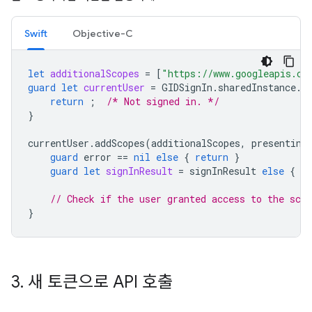
Swift
Objective-C
let
additionalScopes
=
[
"https://www.googleapis.co
guard
let
currentUser
=
GIDSignIn
.
sharedInstance
.
c
return
;
/* Not signed in. */
}
currentUser
.
addScopes
(
additionalScopes
,
presenting
guard
error
==
nil
else
{
return
}
guard
let
signInResult
=
signInResult
else
{
re
// Check if the user granted access to the scop
}
3
.
새 토큰으로 API 호출