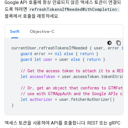
Google API 호출에 항상 만료되지 않은 액세스 토큰이 연결되
도록 하려면
refreshTokensIfNeededWithCompletion:
블록에서 호출을 래핑하세요.
Swift
Objective-C
currentUser
.
refreshTokensIfNeeded
{
user
,
error
in
guard
error
==
nil
else
{
return
}
guard
let
user
=
user
else
{
return
}
// Get the access token to attach it to a REST
let
accessToken
=
user
.
accessToken
.
tokenString
// Or, get an object that conforms to GTMFetch
// use with GTMAppAuth and the Google APIs cli
let
authorizer
=
user
.
fetcherAuthorizer
()
}
액세스 토큰을 사용하여 API를 호출합니다. REST 또는 gRPC