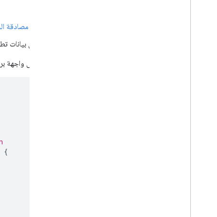
من جهة الخادم
أنشئ نقطة نهاية جديدة
لمسار رمز مصادقة ال
إيقاف نقطة النهاية القديمة بعد نقل بيانات تطب
وسيظل بإمكانك مشاركة منطق الوصول إلى واجهة برمجة
n
{