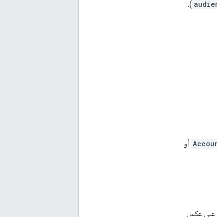
).
audie
Accou
أو