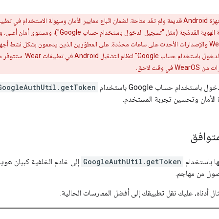
خدمة "إدارة بيانات الاعتماد" مع مفتاح المرور، وكلمة المرور، وم
دام حساب Google باستخدام
GoogleAuthUtil.getToken
الأمان وتحسين تجربة المستخدم.
متوافق
ا باستخدام
GoogleAuthUtil.getToken
إلى خادم الخلفية كبيان هوية، 
صول من مهاجم.