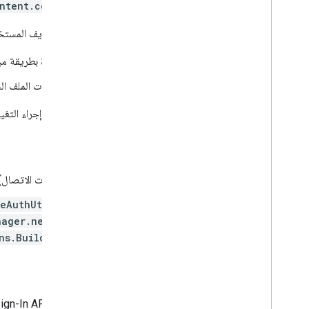
ntent.com
(
GoogleAuthUtil.getToken
توفّر عملية الحصول على الرمز المميّز لتعريف المستخدم في واجهة برمجة الت
تجربة تسجيل الدخول بنقرة واحدة بطريقة مب
يمكن لخادمك الحصول على معلومات الملف ا
لنقل البيانات إلى مسار رمز التعريف، عليك إجراء التغيي
الجانب العميل من Android
إزالة إذن
GET_ACCOUNTS
(جهات الاتصال) 
يمكنك تبديل أي رمز باستخدام
eAuthUtil
nager.newChooseAccountIntent()
ns.Builder.requestIdToken(...)
من جهة الخادم
تُصدر واجهة برمجة التطبيقات الجديدة Sign-In API رموزًا مميّزة لتعريف المستخدمين تتوافق مع مواصفات OpenID Connect ، على عكس