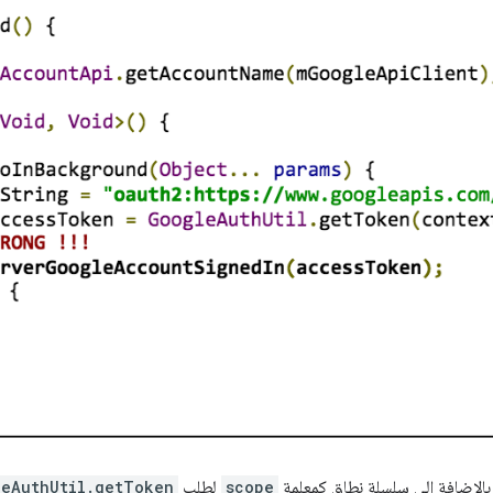
الإضافة إلى سلسلة نطاق كمعلمة
scope
لطلب
leAuthUtil.getToken