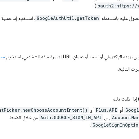
).
oauth2:https://
لحصول عليه باستخدام
GoogleAuthUtil.getToken
، استخدِم إما عملية
أو اسمه أو عنوان URL لصورة ملفه الشخصي، استخدِم
مسا
رات التالية:
إذا طلبت ذلك
Googl
أو
Plus.API
أو
ntPicker.newChooseAccountIntent()
AccountMa
إلى
Auth.GOOGLE_SIGN_IN_API
من خلال الضبط
.
GoogleSignInOptio