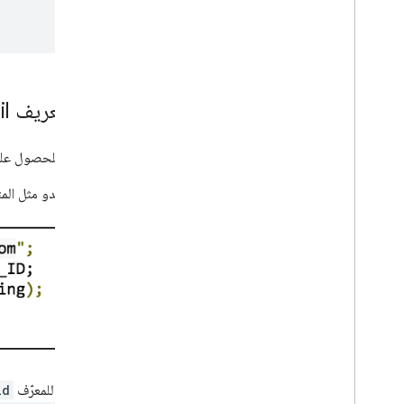
نقل البيانات من مسار رمز تعريف Google
il
إذا كنت تستخدم
GoogleAuthUtil
للحصول على ا
على سبيل المثال، إذا كان رمز Android يبدو مثل المثال التالي، عليك نقل البيانات:
في المثال، تستخدم طلبات الرموز المميّزة للمعرّف
id