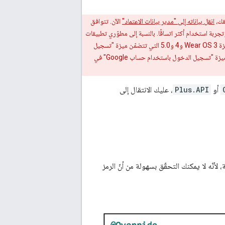
انقل بياناته إلى "مدير بيانات الاعتماد"
الآن. تتوافق
صادقة الهوية المُدمَجة (مثل "تسجيل الدخول باستخدام حساب Google")، ومستوى أمان أعلى، وتجربة استخدام أكثر اتساقًا. بالنسبة إلى مطوّري تطبيقات
Wear: سيكون تطبيق "مدير بيانات الاعتماد" متوافقًا مع Wear OS 5.1 والإصدارات الأحدث على ساعات محدّدة. على المطوّرين الذين يدعمون بشكل نشط أجهزة Wear OS 3 و4 و5.0 التي تتضمّن ميزة "تسجيل
الدخول باستخدام حساب Google" مواصلة استخدام ميزة "تسجيل الدخول باستخدام حساب Google" لنظام التشغيل Android في تطبيقات Wear. ستتوفّر ميزة "تسجيل الدخول باستخدام حساب Google" في
أو
Plus.API
، عليك الانتقال إلى
لأنّه لا يمكنك التحقّق بسهولة من أنّ الرمز