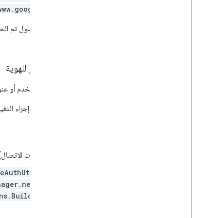
www.googleapis.com/auth/plus.login
(
بدلاً من المصادقة باستخدام رمز مميّز للوصول تم ا
الحصول على رمز التفويض.
نقل البيانات إلى مسار الرمز المميّز للهوية
إذا كنت بحاجة فقط إلى رقم تعريف المستخدم أو عنوان بريده الإلكتروني 
لنقل البيانات إلى مسار رمز التعريف، عليك إجراء التغيي
الجانب العميل من Android
إزالة إذن
GET_ACCOUNTS
(جهات الاتصال) 
يمكنك تبديل أي رمز باستخدام
eAuthUtil
nager.newChooseAccountIntent()
ns.Builder.requestIdToken(...)