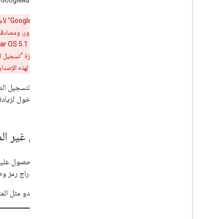
نقل البيانات من مسار رمز مصادقة الخادم GoogleAuthUtil
تحذير:
إنّ ميزة "تسجيل الدخول باستخدام حساب Google" لأجهزة Android قديمة ولم تعُد متاحة. لضمان اتّباع معايير الأمان وسهولة الاستخدام في تطبيقك،
واجهات برمجة التطبيقات Credential Manager API لهذه الإصدارات من WearOS في وقت لاحق.
إذا سبق لك دمج واجهة برمجة التطبيقات لتسجيل الدخول باستخ
أحدث واجهة برمجة تطبيقات لتسجيل الدخول لزيادة 
نقل البيانات من رمز الدخول غير ال
يجب عدم إرسال رموز الوصول التي تم الحصول عليه
مُصدَر لخادم الخلفية، ما يجعلك عرضة لإدراج رمز و
على سبيل المثال، إذا كان رمز Android يبدو مثل المثال أدناه، عليك نقل تطبيقك إلى أفضل الممارسات الحالية.