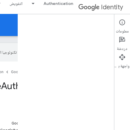
Authentication
التفويض
Identity
Authentication
معلومات
دردشة
تستخدم Google تكنولوجيا الذكاء الاصطناعي لترجمة المحتوى إلى لغتك المفضّلة، وقد تتضمّن بعض الأخطاء.
واجهة برمجة التطبيقات
الصفحة الرئيسية
المنتجات
Google Identity
on
نقل البيانات من Google
Util وPlus
Auth
على هذه الصفحة
نقل البيانات من رمز الدخول غير المتوافق
نقل البيانات إلى مسار الرمز المميّز للهوية
الانتقال إلى مسار رمز مصادقة الخادم
نقل البيانات من مسار رمز تعريف GoogleAuthUtil