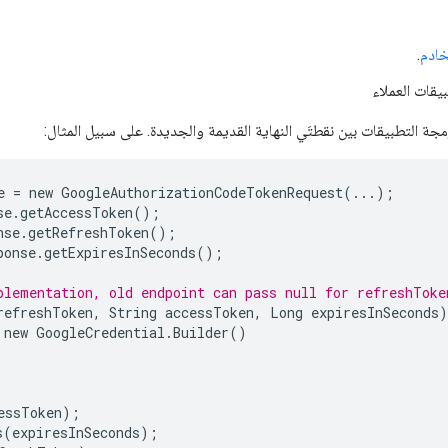
خادم
.
يقات العملاء
 التطبيقات بين نقطتَي النهاية القديمة والجديدة. على سبيل المثال:
e
=
new
GoogleAuthorizationCodeTokenRequest
(
...
);
se
.
getAccessToken
();
nse
.
getRefreshToken
();
ponse
.
getExpiresInSeconds
();
plementation, old endpoint can pass null for refreshToke
refreshToken
,
String
accessToken
,
Long
expiresInSeconds
)
new
GoogleCredential
.
Builder
()
essToken
);
s
(
expiresInSeconds
);