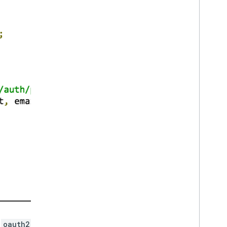
في المثال، تستخدم طلبات رمز الدخول
oauth2:
ب