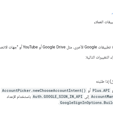
.
يقات العملاء
هات الاتصال"، استخدِم
 التغييرات التالية:
) إذا طلبته
Plus.API
أو
AccountPicker.newChooseAccountIntent()
أ
AccountMa
إلى
Auth.GOOGLE_SIGN_IN_API
باستخدام الإعداد
.
GoogleSignInOptions.Buil