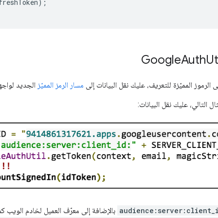
freshToken
);
Auth
Ut
لرموز المميّزة للتعريف، عليك نقل البيانات إلى
مسار الرمز المميّز
الجديد لواجه
audience:server:client_
بالإضافة إلى معرّف العميل لخادم الويب كم