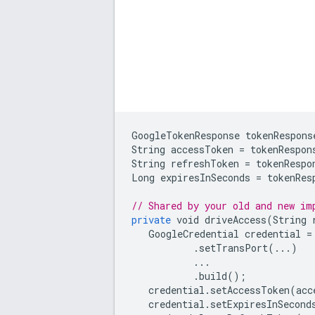
GoogleTokenResponse
tokenRespons
String
accessToken
=
tokenRespon
String
refreshToken
=
tokenRespo
Long
expiresInSeconds
=
tokenRes
// Shared by your old and new im
private
void
driveAccess
(
String
GoogleCredential
credential
=
.
setTransPort
(
...
)
...
.
build
();
credential
.
setAccessToken
(
acc
credential
.
setExpiresInSecond