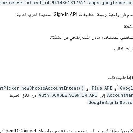
nce:server:client_id:9414861317621.apps.googleuserco
طبيقات Sign-In API الجديدة المزايا التالية:
سّطة
لشخصي للمستخدم بدون طلب إضافي من الشبكة.
رات التالية:
إذا طلبت ذلك
Googl
أو
Plus.API
أو
ntPicker.newChooseAccountIntent()
AccountMa
إلى
Auth.GOOGLE_SIGN_IN_API
من خلال الضبط
.
GoogleSignInOptio