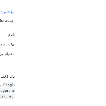
من جهة الخادم
أنشئ نقطة نهاية جديدة
لمصادقة رمز التعريف
إيقاف نقطة النهاية القديمة بعد نقل بيانات تطب
الانتقال إلى مسار رمز مصادقة الخادم
إذا كان خادمك بحاجة إلى الوصول إلى واجهات برمجة تطبيقات Google الأخرى، مثل Google Drive أو YouTube أو "ج
لنقل البيانات إلى مسار رمز مصادقة الخادم، عليك إجراء
الجانب العميل من Android
إزالة إذن "
GET_ACCOUNTS
" (جهات الاتصال
بدِّل أي رمز يستخدم
GoogleAuthUtil
أو
nager.newChooseAccountIntent()
der.requestServerAuthCode(...)