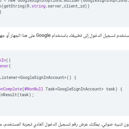
o
=
new
GoogleSignInOptions
.
Builder
(
GoogleSignInOptions
n
(
getString
(
R
.
string
.
server_client_id
))
)
تطبيقك باستخدام Google على هذا الجهاز أو جهاز آخر، من خلال الاتصال بـ
nIn
()
ener
(
Listener<GoogleSignInAccount>
()
{
onComplete
(
@NonNull
Task<GoogleSignInAccount>
task
)
{
InResult
(
task
);
دون تنبيه صوتي، يمكنك عرض رقم تسجيل الدخول العادي تجربة المستخدم، م