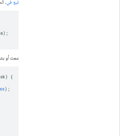
الدخول. عندما يقوم المستخدم
توقيع في
، ا
ta
);
بعد أن يسجّل المستخدم الدخول بصمت أو بشك
ask
)
{
ss
);