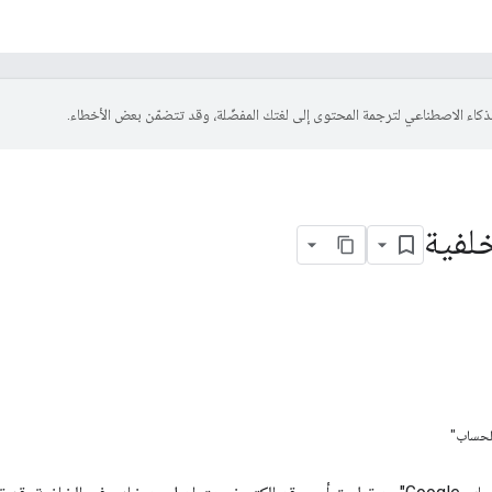
لفية
للحساب"