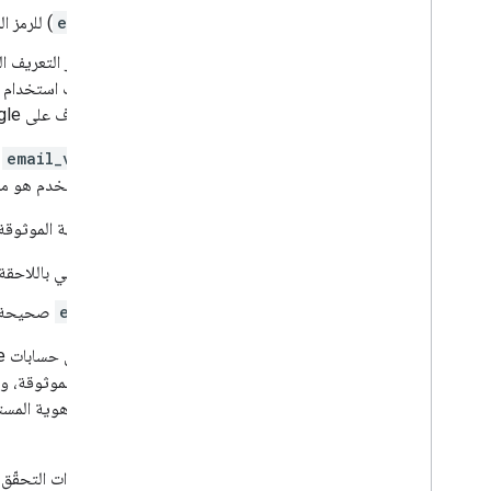
لم يحلّ وقت انتهاء الصلاحية (
exp
) للرمز ال
إذا كنت بحاجة إلى التأكّد من أنّ رمز التعريف المميّز يمثّل حساب مؤسسة على 
النطاق المستضاف للمستخدم. يجب استخدام هذا 
الحساب لا ينتمي إلى نطاق مستضاف على Google.
باستخدام الحقول
email
و
email_verified
و
Google هي الجهة الموثوقة، يكون المستخدم هو مالك الحساب الشرعي، ويمكنك تخطّي كلمة المرور أو طرق التحقّق الأخرى.
الحالات التي تكون فيها Google هي الجهة الموثوقة:
إذا كان عنوان البريد الإلكتروني ينتهي باللاحق
إذا كانت قيمة
email_verified
صحيحة 
يمكن للمستخدمين التسجيل للحصول على حسابات Google بدون استخدام Gmail أو Google Workspace. عندما لا يحتوي
يتوفّر
hd
، لا تكون Google هي الجهة الموثوقة، ويُنصح باستخدام كلمة المرور أو طرق أخرى للتحقّق من هوية المستخدم. يمكن أن يكون
الحين.