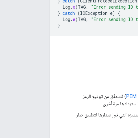
}
catch
(
ClientProtocolException
Log
.
e
(
TAG
,
"Error sending ID 
}
catch
(
IOException
e
)
{
Log
.
e
(
TAG
,
"Error sending ID 
}
PEM
) للتحقّق من توقيع الرمز
ستردادها مرة أخرى.
مميزة التي تم إصدارها لتطبيق ضار