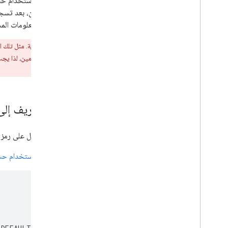
تحقّق من سلامة رمز التعريف واستخدِم معلومات المس
تحذير:
لا يتم قبول أرقام تعريف المستخدمين العادية. مثل تلك 
تعريف عشوائية للمستخدمين إلى لانتحال هوية المستخدمين، لذا يجب
جهة الخادم.
إرسال الرمز المميز لرقم التعريف إ
أولاً، عند تسجيل المستخدم الدخول، احصل على رمز 
عند
إعداد ميزة "تسجيل الدخول باستخدام حساب gle