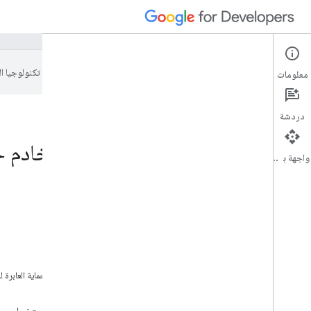
تستخدم Google تكنولوجيا الذكاء الاصطناعي لترجمة المحتوى إلى لغتك المفضّلة، وقد تتضمّن بعض الأخطاء.
معلومات
دردشة
المصادقة باستخدام خادم خ
واجهة برمجة التطبيقات
على هذه الصفحة
إرسال الرمز المميز لرقم التعريف إلى خادمك
التأكّد من صحة الرمز المميّز للمعرّف
استخدام مكتبة برامج Google API
استدعاء نقطة نهايةTokeninfo
إنشاء حساب أو جلسة
تأمين حسابات المستخدمين باستخدام ميزة "الحماية العابرة 