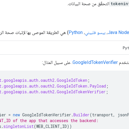
tokenin
التحقّق من صحة البيانات.
Node
Java
،
بيسو فلبيني
،
Python
) هي الطريقة الموصى بها لإثبات صحة الرموز المميّزة لمعر
Py
GoogleIdTokenVerifier
. على سبيل المثال:
t.googleapis.auth.oauth2.GoogleIdToken
;
t.googleapis.auth.oauth2.GoogleIdToken.Payload
;
t.googleapis.auth.oauth2.GoogleIdTokenVerifier
;
ier
=
new
GoogleIdTokenVerifier
.
Builder
(
transport
,
json
NT_ID of the app that accesses the backend:
s
.
singletonList
(
WEB_CLIENT_ID
))