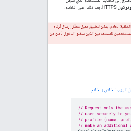
خادم في الخلفية، قد تحتاج إلى تحديد المستخدم الذي سجّل
الدخول حاليًا على الخادم. لإجراء ذلك بأمان، بعد تسجيل دخول المستخدم بنجاح، أرسِل رمز هُوية مستخدم إلى خادمك باستخدام بروتوكول HTTPS. بعد ذلك، على الخادم،
لخلفية الخادم. يمكن لتطبيق عميل معدَّل إرسال أرقام
لمستخدمين للمستخدمين الذين سجّلوا الدخول بأمان من
ل الويب الخاص بالخادم
.
// Request only the us
// user securely to yo
// profile (name, prof
// make an additional 