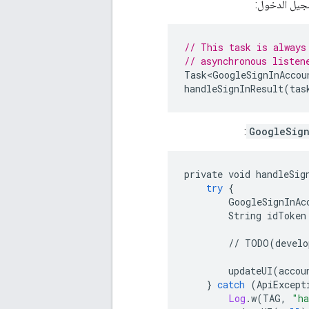
جيل الدخول:
// This task is always
// asynchronous listen
Task<GoogleSignInAccou
handleSignInResult
(
tas
:
GoogleSig
private
void
handleSig
try
{
GoogleSignInAc
String
idToken
//
TODO
(
develo
updateUI
(
accou
}
catch
(
ApiExcept
Log
.
w
(
TAG
,
"ha