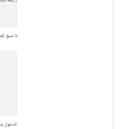
.
DEFAULT_SIGN_IN
)
عند بدء تشغيل تطبيقك، تأكَّد مما إذا سبق للمستخدم تسجيل الدخول إلى 
:
silentSignIn
إذا لم يتمكن المستخدم من تسجيل الدخول ب