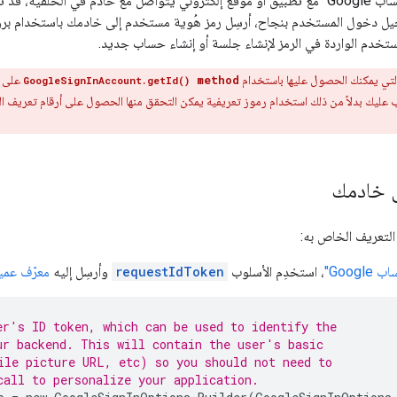
إذا كنت تستخدم ميزة "تسجيل الدخول باستخدام حساب Google" مع تطبيق أو موقع إلكتروني يتواصل مع 
تخدم الواردة في الرمز لإنشاء جلسة أو إنشاء حساب جديد.
التي يمكنك الحصول عليها باستخدام
method
على ا
GoogleSignInAccount.getId()
 عليك بدلاً من ذلك استخدام رموز تعريفية يمكن التحقق منها الحصول على أرقام تعريف ا
لى خادمك
التعريف الخاص به:
Goo"
، استخدِم الأسلوب
requestIdToken
وأرسِل إليه
معرّف عمي
er's ID token, which can be used to identify the
ur backend. This will contain the user's basic
ile picture URL, etc) so you should not need to
call to personalize your application.