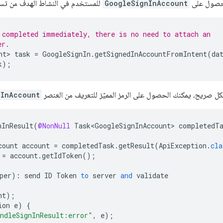
لحصول على
GoogleSignInAccount
للمستخدم في النشاط الهدف من تس
 completed immediately, there is no need to attach an
er.
nt>
task
=
GoogleSignIn
.
getSignedInAccountFromIntent
(
da
k
);
ل صريح، يمكنك الحصول على الرمز المميّز للتعريف من العنصر
nInAccount
nInResult
(
@NonNull
Task<GoogleSignInAccount>
completedT
count
account
=
completedTask
.
getResult
(
ApiException
.
cla
=
account
.
getIdToken
();
per
)
:
send
ID
Token
to
server
and
validate
nt
);
ion
e
)
{
ndleSignInResult:error"
,
e
);