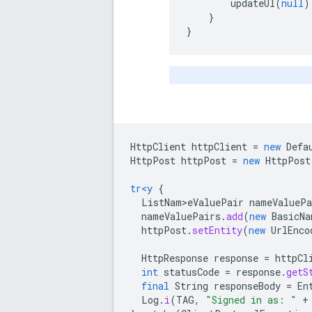
updateUI
(
null
)
}
}
HttpClient
httpClient
=
new
Defa
HttpPost
httpPost
=
new
HttpPost
tr<y
{
ListNam>eValuePair
nameValuePa
nameValuePairs
.
add
(
new
BasicNa
httpPost
.
setEntity
(
new
UrlEnco
HttpResponse
response
=
httpCl
int
statusCode
=
response
.
getS
final
String
responseBody
=
En
Log
.
i
(
TAG
,
"Signed in as: "
+