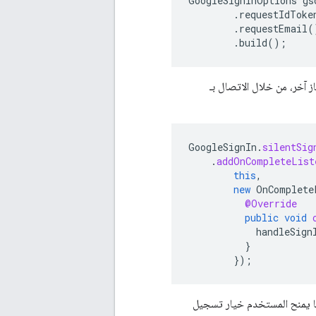
GoogleSignInOptions
gs
.
requestIdToke
.
requestEmail
(
.
build
();
GoogleSignIn
.
silentSig
.
addOnCompleteList
this
,
new
OnComplete
@Override
public
void
handleSign
}
});
ا يمنح المستخدم خيار تسجيل