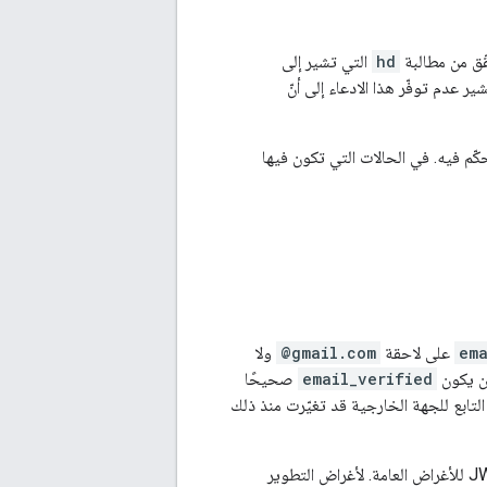
hd
التي تشير إلى
عدم توفّر هذا الادعاء إلى أنّ
د إلكتروني وتتحكّم فيه. في الحالات التي تكون فيها
ema
على لاحقة
@gmail.com
ولا
email_verified
صحيحًا
تكون ملكية حساب البريد الإلكتروني التابع للجهة الخارجية قد تغيّرت منذ ذلك
بدلاً من كتابة الرمز الخاص بك لتنفيذ خطوات التحقّق هذه، ننصحك بشدة باستخدام مكتبة برامج Google API لمنصتك أو مكتبة JWT للأغراض العامة. لأغراض التطوير