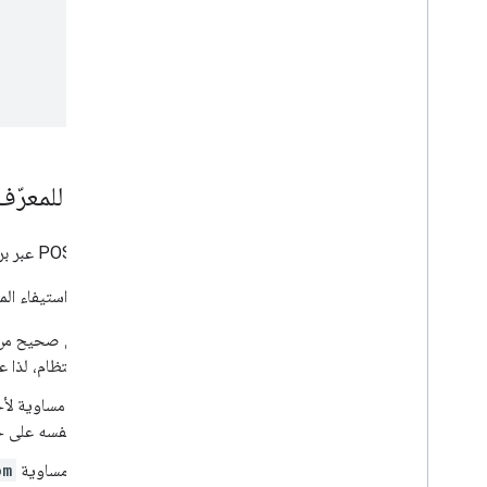
التأكّد من صحة الرمز المميّز للمعرّف
بعد استلام رمز التعريف من خلال طلب POST عبر بروتوكول HTTPS، عليك التحقّق من سلامة رمز التعريف.
للتحقّق من أنّ الرمز المميّز صالح، تأكَّد من استيفاء المع
تم توقيع الرمز المميّز للمعرّف بشكل صحيح من قِبل Google. استخدِم المفاتيح العامة من Google (ال
المميّز. ويتم تغيير هذه المفاتيح بانتظام، ل
تكون قيمة
aud
في رمز التعريف مساوية لأحد
في الوصول إلى بيانات المستخدم نفسه على خ
تكون قيمة
iss
في رمز التعريف مساوية
om