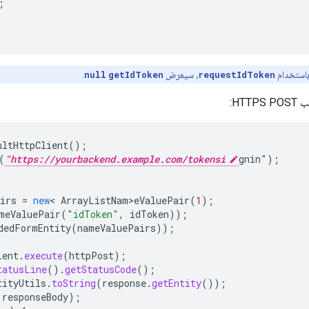
;
استخدام
requestIdToken
، سيعرض
getIdToken
null
.
HT:
ultHttpClient
();
(
"https://yourbackend.example.com/tokensi
gnin"
);
irs
=
new
<
ArrayListNam>eValuePair
(
1
);
meValuePair
(
"idToken"
,
idToken
));
dedFormEntity
(
nameValuePairs
));
ient
.
execute
(
httpPost
);
tatusLine
().
getStatusCode
();
tityUtils
.
toString
(
response
.
getEntity
());
responseBody
);