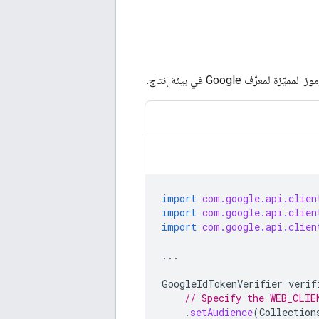
ّف Google في بيئة إنتاج.
import
com.google.api.clien
import
com.google.api.clien
import
com.google.api.clien
...
GoogleIdTokenVerifier
verif
// Specify the WEB_CLIE
.
setAudience
(
Collection