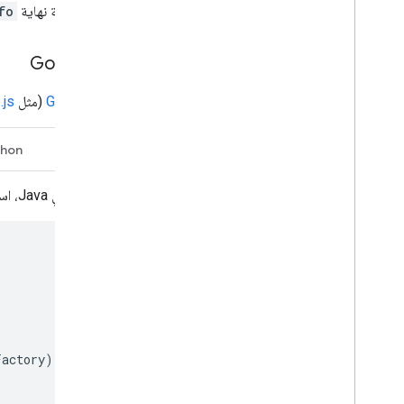
وتحديد المشاكل وحلّها، يمكنك طلب نقطة نهاية
fo
استخدام مكتبة برامج Google API
استخدام إحدى
مكتبات برامج Google API
(مثل
.js
Java
Node.js
بيسو فلبيني
thon
للتحقق من صحة رمز مميز للمعرف في Java، استخدم
Factory
)