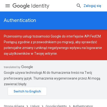
Identity
Zaloguj się
Authentication
Przenosimy usługi tożsamości Google do interfejsów API FedCM.
Postępuj zgodnie z
przewodnikiem po migracji
, aby sprawdzić
potencjalne zmiany i uniknąć negatywnego wpływu na logowanie
się użytkowników w Twojej witrynie.
Google używa technologii AI do tłumaczenia treści na Twój
preferowany język. Tłumaczenia wygenerowane przez AI mogą
zawierać błędy.
Strona główna
Usługi
Google Identity
Authentication