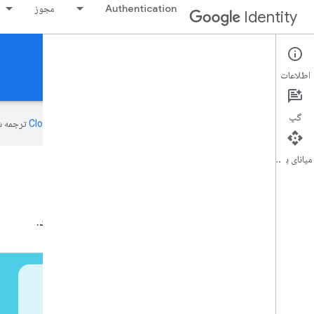
Authentication
مجوز
Identity
Credential Verification
اطلاعات
تأیید اعتبار کاربر راحت
گپ
این صفحه به‌وسیله
ترجمه ش
میانای برنامه‌سازی کاربردی
تأیید اعتبار
احراز هویت دو مرحله ای را با اعتبار تایید شده فعال کنید.