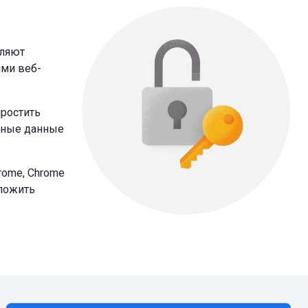
оляют
ими веб-
простить
етные данные
rome, Chrome
дложить