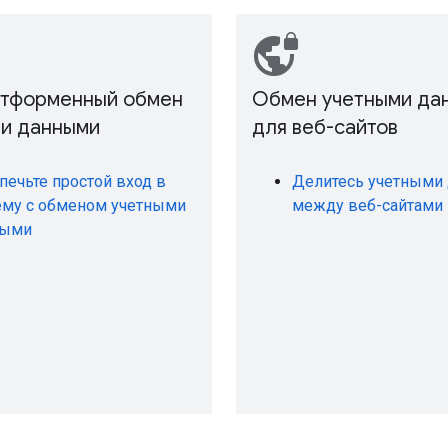
vpn_lock
тформенный обмен
Обмен учетными да
и данными
для веб-сайтов
печьте простой вход в
Делитесь учетными
ему с обменом учетными
между веб-сайтами
ными