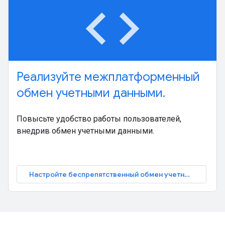
code
Реализуйте межплатформенный
обмен учетными данными.
Повысьте удобство работы пользователей,
внедрив обмен учетными данными.
Настройте беспрепятственный обмен учетными данными