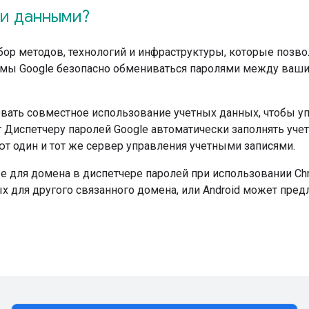
ми данными?
ор методов, технологий и инфраструктуры, которые позв
емы Google безопасно обмениваться паролями между ваш
зовать совместное использование учетных данных, чтобы у
ет Диспетчеру паролей Google автоматически заполнять уч
ют один и тот же сервер управления учетными записями.
е для домена в диспетчере паролей при использовании Ch
х для другого связанного домена, или Android может пре