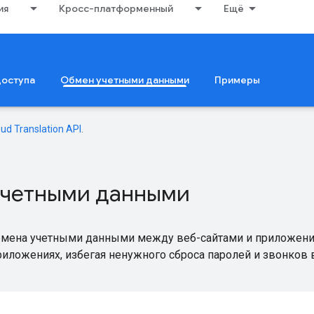
ия
Кросс-платформенный
Ещё
доступа
Обмен учетными данными
Примеры
oud Translation API
.
учетными данными
мена учетными данными между веб-сайтами и приложениям
приложениях, избегая ненужного сброса паролей и звонков