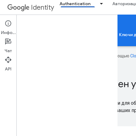
Authentication
Авторизац
Identity
Credential Management
Информация
Войти через Google
Проверка приложения
Ключи 
Чат
Эта страница переведена с помощью
Cl
API
Беспрепятственный обмен 
Используйте удобный обмен учетными данными для об
в систему и регистрировались в Интернете и в ваших 