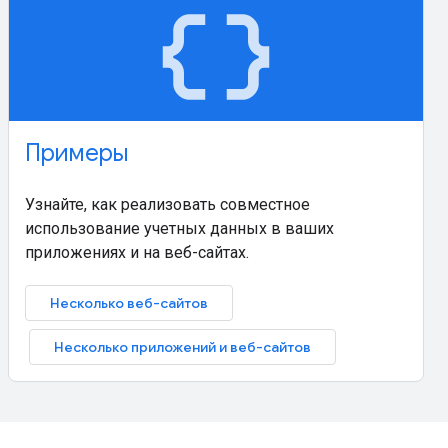
data_object
Примеры
Узнайте, как реализовать совместное
использование учетных данных в ваших
приложениях и на веб-сайтах.
Несколько веб-сайтов
Несколько приложений и веб-сайтов