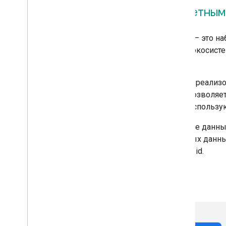
Что такое бесшовный обмен учетны
Беспрепятственный обмен учетными данными – это наб
Диспетчеру паролей Google и другим службам экосист
сайтами и приложениями Android.
Веб-разработчики и разработчики Android могут реали
вход в систему для своих пользователей. Это позволя
в доменах или приложениях Android, которые использу
Например, если пользователь сохраняет учетные данны
может предложить автозаполнение этих учетных данны
автозаполнение в связанном приложении Android.
Узнать больше