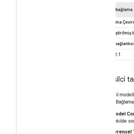
Flow'u bağlama
Uygulama Çevi
Basitleştirilmiş
OAuth bağlantısı
OAuth 2.1
Temsilci t
Büyük dil modelle
Hesabı Bağlama, 
Model Co
şekilde sor
Evrensel 