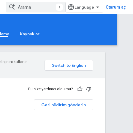
/
Oturum aç
ğlama
Kaynaklar
ojisini kullanır.
Bu size yardımcı oldu mu?
Geri bildirim gönderin