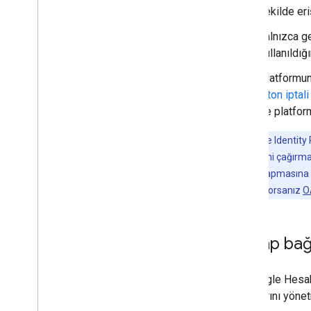
şekilde eri
Yalnızca ge
kullanıldığ
Platformun
jeton iptal
de platform
Not:
Google Identity P
Google API'lerini çağırm
doğrulaması yapmasına ve
kullanmak istiyorsanız
O
Hesap bağl
Üç Google Hesabı
noktalarını yönet