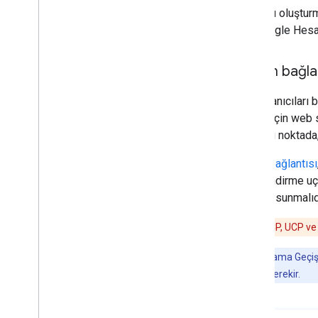
Bağlantı oluştur
tek Google Hesapl
OAuth bağlan
Bu, kullanıcıları
açmak için web si
verir. Bu noktada
OAuth bağlantısı
yetkilendirme uç
noktası sunmalıd
Dikkat:
MCP, UCP ve a
Not:
Uygulama Geçişi
uygulanması gerekir.