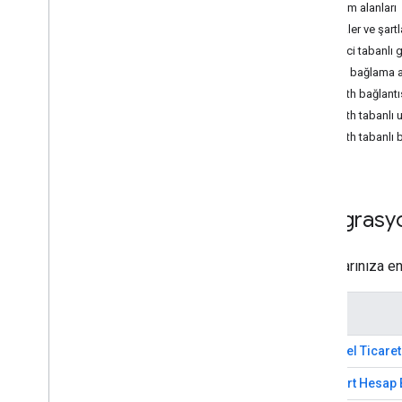
Kullanım alanları
Kalıcı bağlantı oluşturma
Özellikler ve şartl
Bağlantı kaldırılıyor
Temsilci tabanlı 
Google Asistan hesabı bağlama
Hesap bağlama ak
Evrensel Ticaret Protokolü hesap
bağlantısı
OAuth bağlantı
OAuth tabanlı
Kaynaklar
OAuth tabanlı b
İzleme hatası
Demo uygulama
OAuth uygulamanızı doğrulama
Entegrasy
API referansı
Hesap Bağlama API'niz
İhtiyaçlarınıza e
Google Account Linking API
Yol
Evrensel Ticaret
Standart Hesap