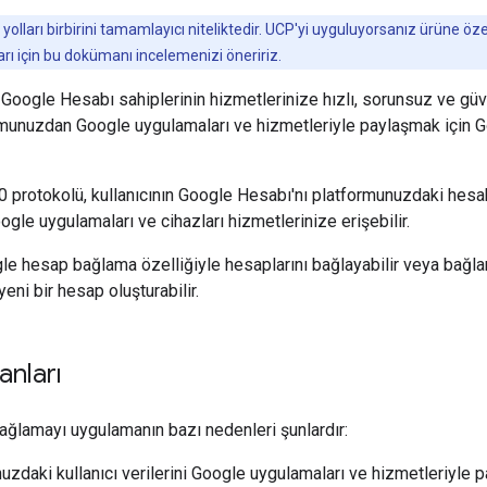
lları birbirini tamamlayıcı niteliktedir. UCP'yi uyguluyorsanız ürüne özel
rı için bu dokümanı incelemenizi öneririz.
oogle Hesabı sahiplerinin hizmetlerinize hızlı, sorunsuz ve güven
ormunuzdan Google uygulamaları ve hizmetleriyle paylaşmak için
0 protokolü, kullanıcının Google Hesabı'nı platformunuzdaki hesa
ogle uygulamaları ve cihazları hizmetlerinize erişebilir.
gle hesap bağlama özelliğiyle hesaplarını bağlayabilir veya bağlantı
eni bir hesap oluşturabilir.
anları
ğlamayı uygulamanın bazı nedenleri şunlardır:
uzdaki kullanıcı verilerini Google uygulamaları ve hizmetleriyle 