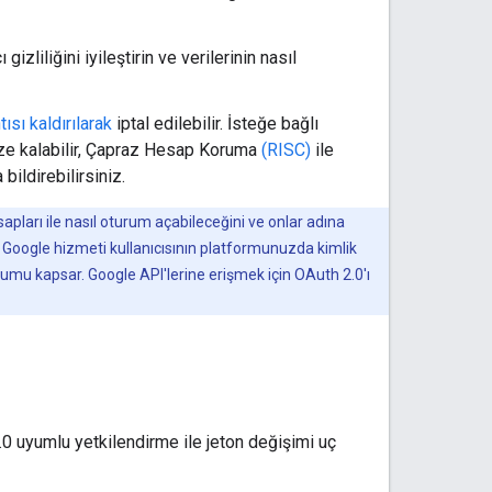
zliliğini iyileştirin ve verilerinin nasıl
ısı kaldırılarak
iptal edilebilir. İsteğe bağlı
nize kalabilir, Çapraz Hesap Koruma
(RISC)
ile
ildirebilirsiniz.
sapları ile nasıl oturum açabileceğini ve onlar adına
, Google hizmeti kullanıcısının platformunuzda kimlik
umu kapsar. Google API'lerine erişmek için OAuth 2.0'ı
.0 uyumlu yetkilendirme ile jeton değişimi uç