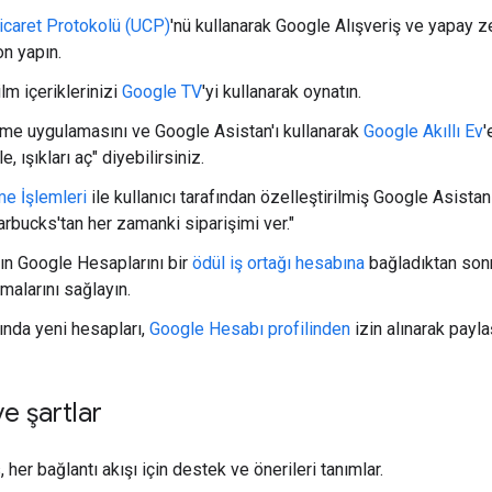
icaret Protokolü (UCP)
'nü kullanarak Google Alışveriş ve yapay z
n yapın.
lm içeriklerinizi
Google TV
'yi kullanarak oynatın.
e uygulamasını ve Google Asistan'ı kullanarak
Google Akıllı Ev
'
, ışıkları aç" diyebilirsiniz.
e İşlemleri
ile kullanıcı tarafından özelleştirilmiş Google Asistan
arbucks'tan her zamanki siparişimi ver."
rın Google Hesaplarını bir
ödül iş ortağı hesabına
bağladıktan sonr
malarını sağlayın.
ında yeni hesapları,
Google Hesabı profilinden
izin alınarak payl
ve şartlar
 her bağlantı akışı için destek ve önerileri tanımlar.