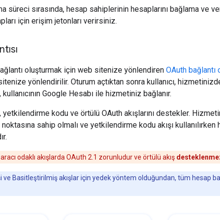
ma süreci sırasında, hesap sahiplerinin hesaplarını bağlama ve ve
arı için erişim jetonları verirsiniz.
tısı
 bağlantı oluşturmak için web sitenize yönlendiren
OAuth bağlantı o
tenize yönlendirilir. Oturum açtıktan sonra kullanıcı, hizmetinizde
, kullanıcının Google Hesabı ile hizmetiniz bağlanır.
, yetkilendirme kodu ve örtülü OAuth akışlarını destekler. Hizmetin
 noktasına sahip olmalı ve yetkilendirme kodu akışı kullanılırke
ır.
racı odaklı akışlarda OAuth 2.1 zorunludur ve örtülü akış
desteklenme
 ve Basitleştirilmiş akışlar için yedek yöntem olduğundan, tüm hesap 