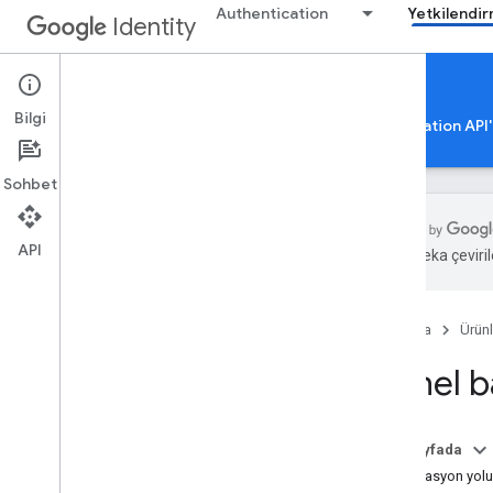
Authentication
Yetkilendi
Identity
Google Account Linking
Bilgi
Google Hesabı Yetkilendirmesi
Google Authorization API'
Sohbet
API
Yapay zeka çevirile
Google Hesabı Bağlama
Genel bakış
Ana Sayfa
Ürünl
Kayıt
Özellik matrisi
Genel b
OAuth bağlantısı
OAuth tabanlı Google ile Oturum Açma
ve basitleştirilmiş bağlantı
Bu sayfada
OAuth tabanlı Uygulama Çevirmeli
Entegrasyon yol
bağlantı oluşturma