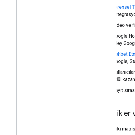
Evrensel T
entegrasyo
Video ve fi
Google Hom
"Hey Google
Sohbet Etm
Google, St
Kullanıcıla
ödül kazan
Kayıt sıras
Özellikler 
Aşağıdaki matris,