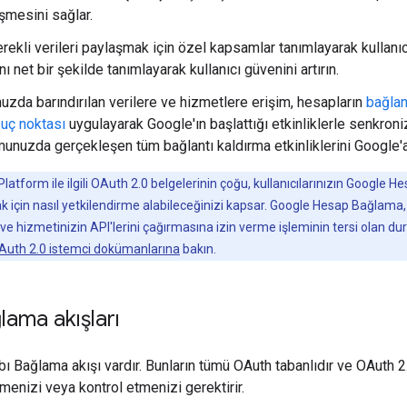
şmesini sağlar.
rekli verileri paylaşmak için özel kapsamlar tanımlayarak kullanıcı gi
ını net bir şekilde tanımlayarak kullanıcı güvenini artırın.
uzda barındırılan verilere ve hizmetlere erişim, hesapların
bağlant
i uç noktası
uygulayarak Google'ın başlattığı etkinliklerle senkro
unuzda gerçekleşen tüm bağlantı kaldırma etkinliklerini Google'a b
latform ile ilgili OAuth 2.0 belgelerinin çoğu, kullanıcılarınızın Google He
ak için nasıl yetkilendirme alabileceğinizi kapsar. Google Hesap Bağlama
 hizmetinizin API'lerini çağırmasına izin verme işleminin tersi olan dur
Auth 2.0 istemci dokümanlarına
bakın.
ama akışları
 Bağlama akışı vardır. Bunların tümü OAuth tabanlıdır ve OAuth 2
menizi veya kontrol etmenizi gerektirir.