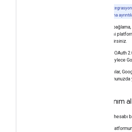
Not:
Bu entegrasyon yo
OAuth uygulama ayrıntıla
Hesap bağlama, G
verilerini platf
seçebilirsiniz.
Güvenli OAuth 2.
tanır. Böylece Go
Kullanıcılar, Goo
platformunuzda y
Kullanım al
Google hesabı ba
Platformun