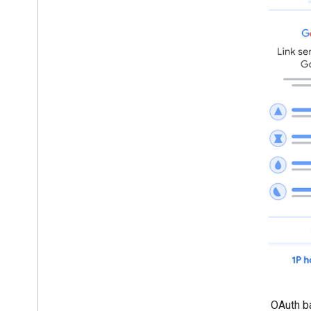
Şekil 1
. OAuth b