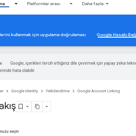
rme
Platformlar arası
Daha fazla
lerini kullanmak için uygulama doğrulaması
Google Hesabı Ba
Google, içerikleri tercih ettiğiniz dile çevirmek için yapay zeka teknol
rinde hata olabilir.
er
Google Identity
Yetkilendirme
Google Account Linking
akış
unuzu seçin