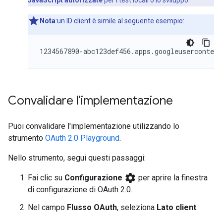
JavaScript autorizzate
per i test locali o lo sviluppo.
Nota
:un ID client è simile al seguente esempio:
Convalidare l'implementazione
Puoi convalidare l'implementazione utilizzando lo
strumento
OAuth 2.0 Playground
.
Nello strumento, segui questi passaggi:
settings
Fai clic su
Configurazione
per aprire la finestra
di configurazione di OAuth 2.0.
Nel campo
Flusso OAuth
, seleziona
Lato client
.