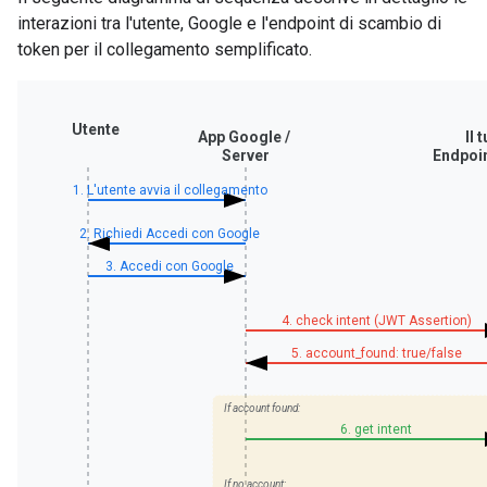
interazioni tra l'utente, Google e l'endpoint di scambio di
token per il collegamento semplificato.
Utente
App Google /
Il 
Server
Endpoi
1. L'utente avvia il collegamento
2. Richiedi Accedi con Google
3. Accedi con Google
4. check intent (JWT Assertion)
5. account_found: true/false
If account found:
6. get intent
If no account: