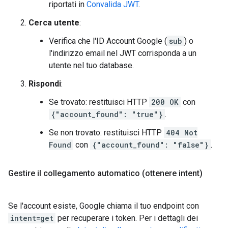
riportati in
Convalida JWT
.
Cerca utente
:
Verifica che l'ID Account Google (
sub
) o
l'indirizzo email nel JWT corrisponda a un
utente nel tuo database.
Rispondi
:
Se trovato: restituisci HTTP
200 OK
con
{"account_found": "true"}
.
Se non trovato: restituisci HTTP
404 Not
Found
con
{"account_found": "false"}
.
Gestire il collegamento automatico (ottenere intent)
Se l'account esiste, Google chiama il tuo endpoint con
intent=get
per recuperare i token. Per i dettagli dei