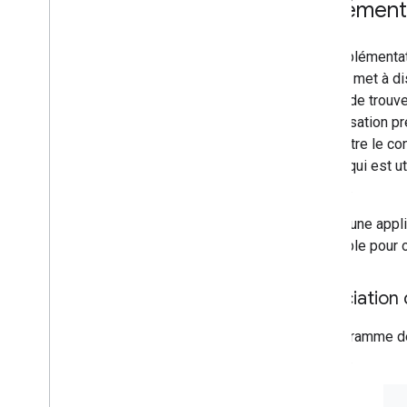
Implément
Une implémentat
service met à di
chargé de trouve
d'autorisation p
enregistre le c
jetons, qui est u
service.
Lorsqu'une appli
ensemble pour ob
Association 
Le diagramme de 
service.