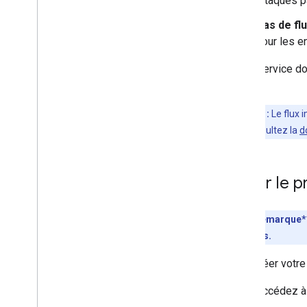
attaques pa
Pas de flu
pour les e
Votre service do
2.0/2.1.
Remarque :
Le flux i
existante, consultez la
d
Créer le p
**Remarque** 
comptes.
Pour créer votre
Accédez à