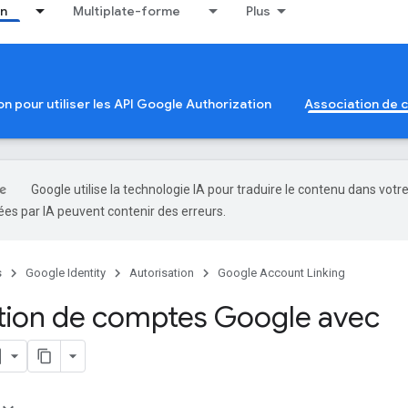
on
Multiplate-forme
Plus
ion pour utiliser les API Google Authorization
Association de
Google utilise la technologie IA pour traduire le contenu dans votr
es par IA peuvent contenir des erreurs.
s
Google Identity
Autorisation
Google Account Linking
tion de comptes Google avec