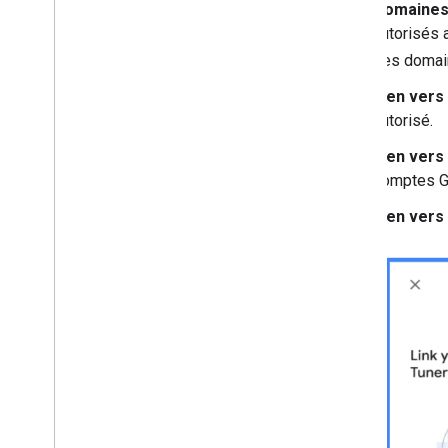
Domaines
autorisés 
des domai
Lien vers 
autorisé.
Lien vers 
comptes Go
Lien vers 