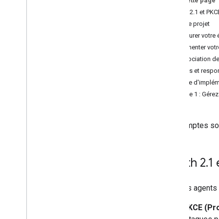
Sur cette page
Dissociation…
OAuth 2.1 et PKC
Association de compte avec
Créer le projet
l'Assistant Google
Configurer votre
Association de comptes Universal
Implémenter votr
Commerce Protocol
Association de
Rôles et respo
Ressources
Recette d'implém
Surveillance des erreurs
Étape 1 : Gére
Application de démonstration
Vérifier votre implémentation OAuth
Les comptes son
Documentation de référence de
l'API
Votre API d'association de compte
OAuth 2
.
1
API Google Account Linking
Pour les agents 
PKCE (Pro