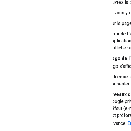
Ouvrez la
Si vous y 
Sur la pag
Nom de l'
application
s'affiche 
Logo de l'
logo s'aff
Adresse e
consentem
Niveaux d
Google pri
défaut (e-m
est préfér
l'avance.
E