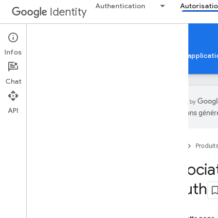
Authentication
Autorisati
Identity
Google Account Linking
Infos
Autorisation du compte Google
Vérification de l'applicat
Chat
API
traductions généré
Association de comptes Google
Aperçu
Accueil
Produit
Inscription
Matrice des fonctionnalités
Associa
Association OAuth
OAuth
Association simplifiée Se connecter
avec Google basée sur OAuth
Association App Flip basée sur OAuth
Association persistante