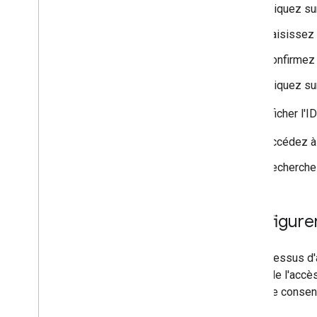
Cliquez s
Saisissez 
Confirmez 
Cliquez s
Pour afficher l'ID
Accédez à
Recherchez
Configure
Le processus d'a
demande l'accès
écran de consen