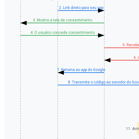
2. Link direto para seu app
3. Mostra a tela de consentimento
4. O usuário concede consentimento
5. Recebe
6.
7. Retorna ao app do Google
8. Transmite o código ao servidor do Goo
11. Arm