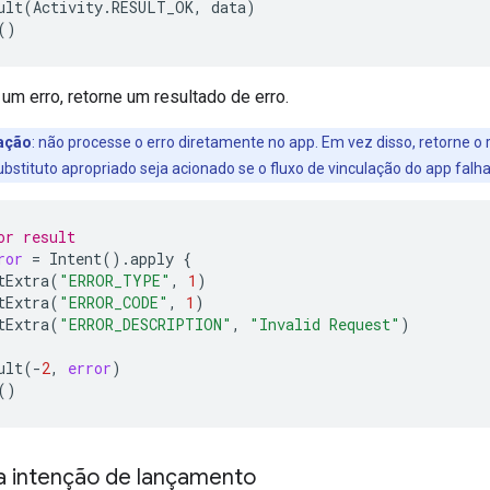
ult
(
Activity
.
RESULT_OK
,
data
)
()
 um erro, retorne um resultado de erro.
ação
:
não processe o erro diretamente no app. Em vez disso, retorne o 
bstituto apropriado seja acionado se o fluxo de vinculação do app falha
or result
ror
=
Intent
().
apply
{
tExtra
(
"ERROR_TYPE"
,
1
)
tExtra
(
"ERROR_CODE"
,
1
)
tExtra
(
"ERROR_DESCRIPTION"
,
"Invalid Request"
)
ult
(
-
2
,
error
)
()
 intenção de lançamento