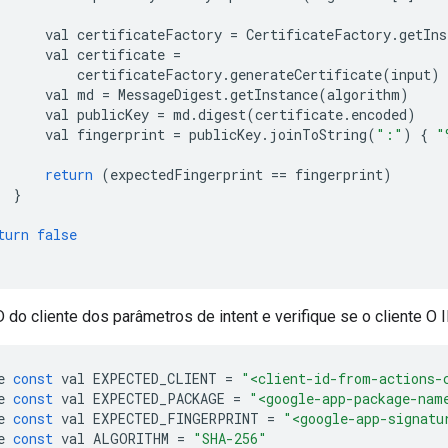
val
certificateFactory
=
CertificateFactory
.
getIns
val
certificate
=
certificateFactory
.
generateCertificate
(
input
)
val
md
=
MessageDigest
.
getInstance
(
algorithm
)
val
publicKey
=
md
.
digest
(
certificate
.
encoded
)
val
fingerprint
=
publicKey
.
joinToString
(
":"
)
{
"
return
(
expectedFingerprint
==
fingerprint
)
}
turn
false
ID do cliente dos parâmetros de intent e verifique se o cliente O
e
const
val
EXPECTED_CLIENT
=
"<client-id-from-actions-
e
const
val
EXPECTED_PACKAGE
=
"<google-app-package-nam
e
const
val
EXPECTED_FINGERPRINT
=
"<google-app-signatu
e
const
val
ALGORITHM
=
"SHA-256"