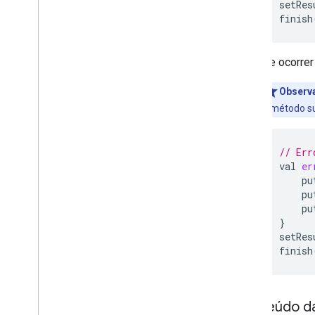
setRes
finish
Se ocorrer
Observ
o método su
// Err
val
er
pu
pu
pu
}
setRes
finish
Conteúdo da