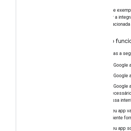
O app de exempl
verificar a inte
simula acionada
Como funci
As etapas a segu
O Google a
O Google a
O Google a
necessário
essa inten
Seu app va
cliente for
Seu app so