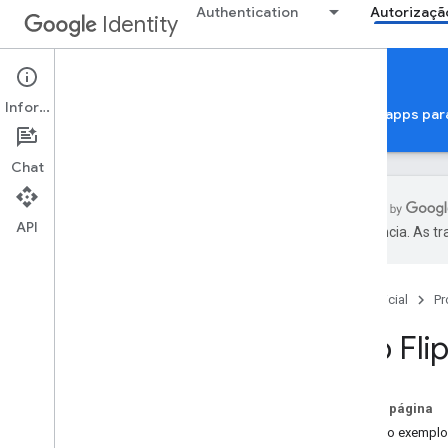
Authentication
Autorizaçã
Identity
Google Account Linking
Informações
Autorização da Conta do Google
Verificação de apps par
Chat
API
preferência. As t
Vinculação da Conta do Google
Visão geral
Página inicial
Pr
Registro
Matriz de recursos
App Fli
Vinculação ao OAuth
Fazer login com o Google simplificado
baseado em OAuth
Nesta página
Vinculação de vinculação no app
Testar o exemplo
baseada em OAuth