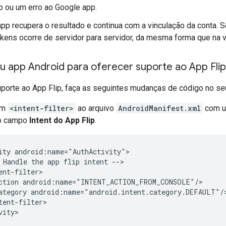
o ou um erro ao Google app.
pp recupera o resultado e continua com a vinculação da conta. S
okens ocorre de servidor para servidor, da mesma forma que na 
u app Android para oferecer suporte ao App Flip
uporte ao App Flip, faça as seguintes mudanças de código no se
um
<intent-filter>
ao arquivo
AndroidManifest.xml
com um
no campo
Intent do App Flip
.
ity android:name="AuthActivity">

 Handle the app flip intent -->

ent-filter>

ction android:name="INTENT_ACTION_FROM_CONSOLE"/>

ategory android:name="android.intent.category.DEFAULT"/>
tent-filter>
