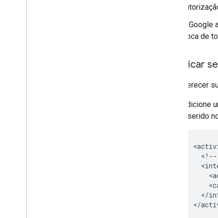
autorizaçã
O Google a
troca de t
Modificar se
Para oferecer s
Adicione 
inserido 
<activ
  <!--
  <int
    <a
    <c
  </in