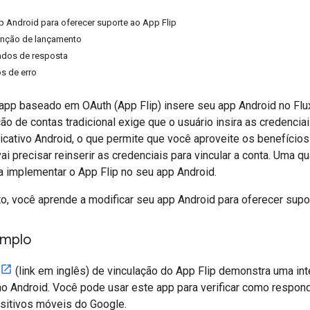
p Android para oferecer suporte ao App Flip
enção de lançamento
dos de resposta
s de erro
 app baseado em OAuth (App Flip) insere seu app Android no Flu
ção de contas tradicional exige que o usuário insira as credencia
icativo Android, o que permite que você aproveite os benefícios d
vai precisar reinserir as credenciais para vincular a conta. Um
a implementar o App Flip no seu app Android.
, você aprende a modificar seu app Android para oferecer supo
emplo
(link em inglês) de vinculação do App Flip demonstra uma in
o Android. Você pode usar este app para verificar como respond
sitivos móveis do Google.