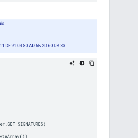
is.
4:11:DF:91:04:80:AD:6B:2D:60:DB:83
er
.
GET_SIGNATURES
)
yteArray
())