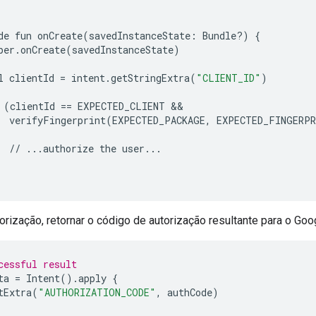
de
fun
onCreate
(
savedInstanceState
:
Bundle
?
)
{
per
.
onCreate
(
savedInstanceState
)
l
clientId
=
intent
.
getStringExtra
(
"CLIENT_ID"
)
(
clientId
==
EXPECTED_CLIENT
verifyFingerprint
(
EXPECTED_PACKAGE
,
EXPECTED_FINGERP
//
...
authorize
the
user
...
orização, retornar o código de autorização resultante para o Goo
cessful result
ta
=
Intent
().
apply
{
tExtra
(
"AUTHORIZATION_CODE"
,
authCode
)