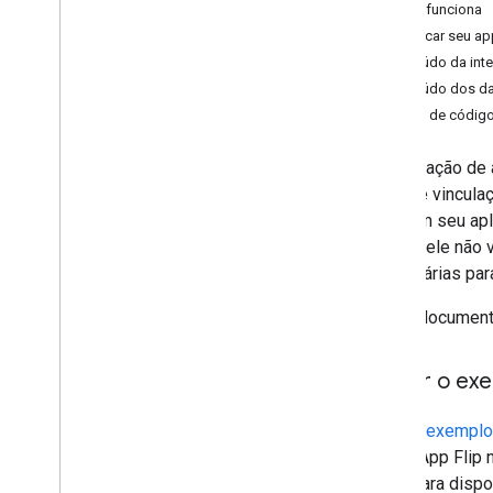
Como funciona
Visão geral
Modificar seu ap
Android
Conteúdo da int
i
OS
Conteúdo dos da
Vinculação persistente
Tabela de código
Desvinculando
Vinculação de conta do Google
Assistente
A vinculação de
Vinculação de contas do Protocolo
fluxo de vincula
de Comércio Universal
login em seu apl
no app, ele não 
Recursos
necessárias par
Monitoramento de erros
App de demonstração
Neste documento
Verificar sua implementação do OAuth
Testar o ex
Referência da API
Sua API Account Linking
App de exemplo
API de vinculação de Conta do Google
com o App Flip n
Apps para dispo