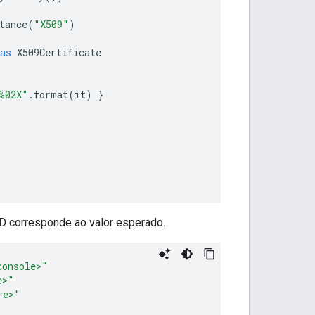
tance
(
"X509"
)
as
X509Certificate
%02X"
.
format
(
it
)
}
 ID corresponde ao valor esperado.
console>"
e>"
re>"