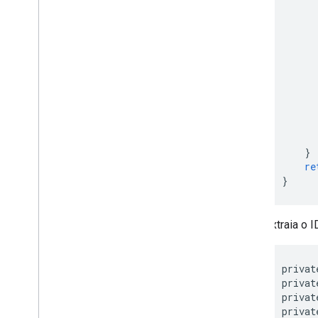
}
re
}
Extraia o 
privat
privat
privat
privat