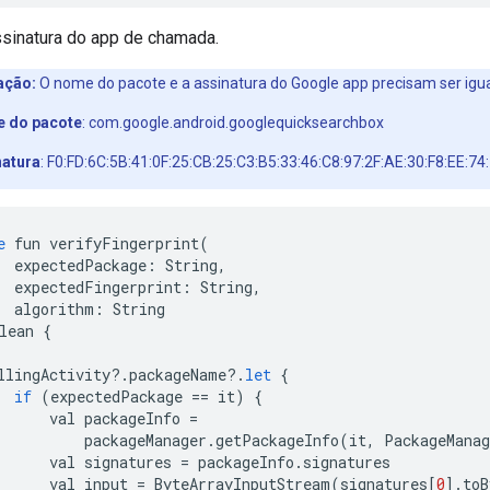
ssinatura do app de chamada.
ação:
O nome do pacote e a assinatura do Google app precisam ser igua
 do pacote
: com.google.android.googlequicksearchbox
natura
: F0:FD:6C:5B:41:0F:25:CB:25:C3:B5:33:46:C8:97:2F:AE:30:F8:EE:7
e
fun
verifyFingerprint
(
expectedPackage
:
String
,
expectedFingerprint
:
String
,
algorithm
:
String
lean
{
llingActivity
?.
packageName
?.
let
{
if
(
expectedPackage
==
it
)
{
val
packageInfo
=
packageManager
.
getPackageInfo
(
it
,
PackageManag
val
signatures
=
packageInfo
.
signatures
val
input
=
ByteArrayInputStream
(
signatures
[
0
].
toB