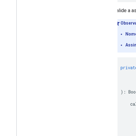
Valide a a
Observ
Nome
Assi
privat
):
Boo
ca