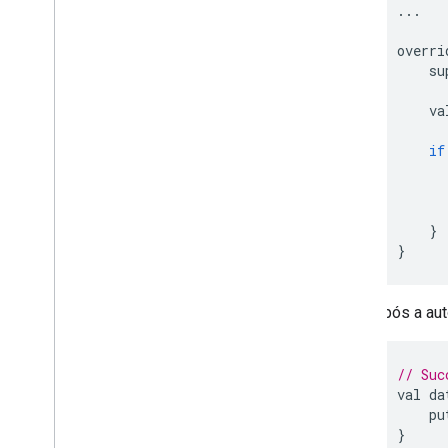
...
overri
su
va
if
}
}
Após a aut
// Suc
val
da
pu
}