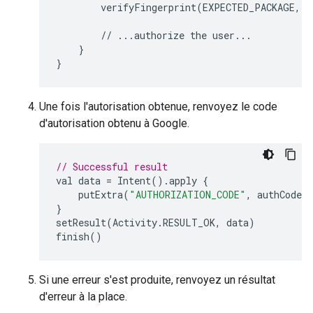
verifyFingerprint
(
EXPECTED_PACKAGE
,
E
//
...
authorize
the
user
...
}
}
Une fois l'autorisation obtenue, renvoyez le code
d'autorisation obtenu à Google.
// Successful result
val
data
=
Intent
().
apply
{
putExtra
(
"AUTHORIZATION_CODE"
,
authCode
)
}
setResult
(
Activity
.
RESULT_OK
,
data
)
finish
()
Si une erreur s'est produite, renvoyez un résultat
d'erreur à la place.