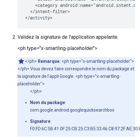
    <category android:name="android.intent.cat
  </intent-filter>

Validez la signature de l'application appelante.
<ph type="x-smartling-placeholder">
</ph>
Remarque:
<ph type="x-smartling-placeholder">
</ph> Vous devez faire correspondre le nom du package et
la signature de l'appli Google. <ph type="x-smartling-
placeholder">
</ph>
Nom du package
:
com.google.android.googlequicksearchbox
Signature
:
F0:FD:6C:5B:41:0F:25:CB:25:C3:B5:33:46:C8:97:2F:AE:30: