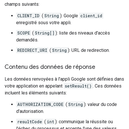
champs suivants:
CLIENT_ID
(
String
): Google
client_id
enregistré sous votre appli.
SCOPE
(
String[]
): liste des niveaux d'accès
demandés.
REDIRECT_URI
(
String
): URL de redirection.
Contenu des données de réponse
Les données renvoyées à l'appli Google sont définies dans
votre application en appelant
setResult()
. Ces données
incluent les éléments suivants:
AUTHORIZATION_CODE
(
String
): valeur du code
d'autorisation.
resultCode
(
int
): communique la réussite ou
l'échec du processus et accepte l'une des valeurs