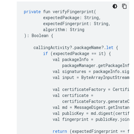
private
fun
verifyFingerprint
(
expectedPackage
:
String
,
expectedFingerprint
:
String
,
algorithm
:
String
):
Boolean
{
callingActivity
?.
packageName
?.
let
{
if
(
expectedPackage
==
it
)
{
val
packageInfo
=
packageManager
.
getPackageInfo
val
signatures
=
packageInfo
.
signa
val
input
=
ByteArrayInputStream
(
val
certificateFactory
=
Certific
val
certificate
=
certificateFactory
.
generateCe
val
md
=
MessageDigest
.
getInstanc
val
publicKey
=
md
.
digest
(
certifi
val
fingerprint
=
publicKey
.
joinT
return
(
expectedFingerprint
==
fi