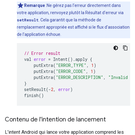
Remarque
:Ne gérez pas l'erreur directement dans
votre application, renvoyez plutôt la Résultat d'erreur via
setResult
. Cela garantit que la méthode de
remplacement appropriée est affiché si le flux d'association
de l'application échoue.
// Error result
val
error
=
Intent
().
apply
{
putExtra
(
"ERROR_TYPE"
,
1
)
putExtra
(
"ERROR_CODE"
,
1
)
putExtra
(
"ERROR_DESCRIPTION"
,
"Invalid R
}
setResult
(
-
2
,
error
)
finish
()
Contenu de l'intention de lancement
L'intent Android qui lance votre application comprend les