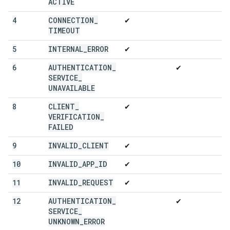
ACTIVE
4
CONNECTION
_
✔
TIMEOUT
5
INTERNAL
_
ERROR
✔
6
AUTHENTICATION
_
✔
SERVICE
_
UNAVAILABLE
8
CLIENT
_
✔
VERIFICATION
_
FAILED
9
INVALID
_
CLIENT
✔
10
INVALID
_
APP
_
ID
✔
11
INVALID
_
REQUEST
✔
12
AUTHENTICATION
_
✔
SERVICE
_
UNKNOWN
_
ERROR