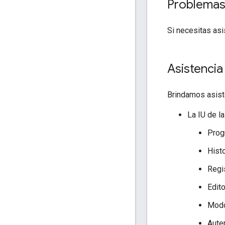
Problema
Si necesitas as
Asistencia
Brindamos asist
La IU de l
Prog
Hist
Regi
Edit
Modo
Aute