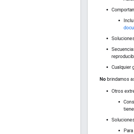
Comporta
Incl
docu
Solucione
Secuencias
reproducib
Cualquier 
No
brindamos asi
Otros ext
Consu
tien
Soluciones
Para