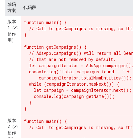
编码
代码段
方案
版本
function main() {

1（不
  // Call to getCampaigns is missing, so this 
起作
}

用）
function getCampaigns() {

  // AdsApp.campaigns() will return all Search
  // that are not removed by default.

  let campaignIterator = AdsApp.campaigns().ge
  console.log('Total campaigns found : ' +

      campaignIterator.totalNumEntities());

  while (campaignIterator.hasNext()) {

    let campaign = campaignIterator.next();

    console.log(campaign.getName());

  }

版本
function main() {

2（不
  // Call to getCampaigns is missing, so this 
起作