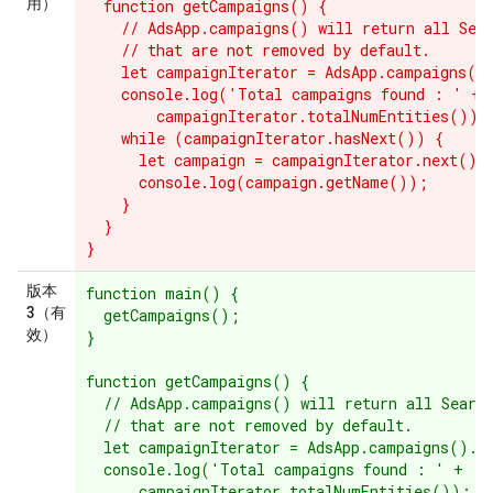
用）
  function getCampaigns() {

    // AdsApp.campaigns() will return all Sear
    // that are not removed by default.

    let campaignIterator = AdsApp.campaigns().
    console.log('Total campaigns found : ' +

        campaignIterator.totalNumEntities());

    while (campaignIterator.hasNext()) {

      let campaign = campaignIterator.next();

      console.log(campaign.getName());

    }

  }

版本
function main() {

3（有
  getCampaigns();

效）
}

function getCampaigns() {

  // AdsApp.campaigns() will return all Search
  // that are not removed by default.

  let campaignIterator = AdsApp.campaigns().ge
  console.log('Total campaigns found : ' +

      campaignIterator.totalNumEntities());
