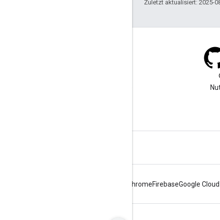
Zuletzt aktualisiert: 2025-0
Blog
In unserem Blog finden Sie
Nut
wichtige Ankündigungen.
Android
Chrome
Firebase
Google Cloud