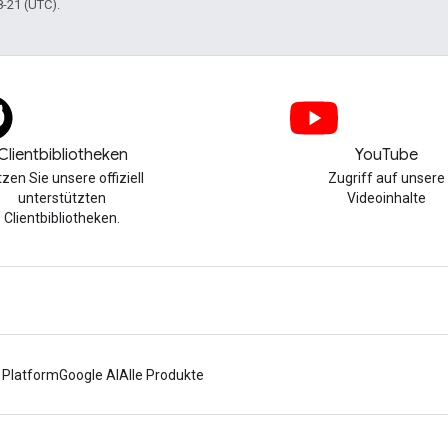
8-21 (UTC).
Clientbibliotheken
YouTube
zen Sie unsere offiziell
Zugriff auf unsere
unterstützten
Videoinhalte
Clientbibliotheken.
 Platform
Google AI
Alle Produkte