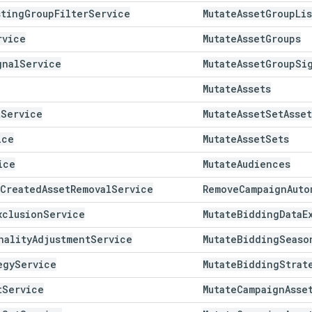
sting
Group
Filter
Service
Mutate
Asset
Group
Li
rvice
Mutate
Asset
Groups
gnal
Service
Mutate
Asset
Group
Si
Mutate
Assets
t
Service
Mutate
Asset
Set
Asset
ice
Mutate
Asset
Sets
ice
Mutate
Audiences
Created
Asset
Removal
Service
Remove
Campaign
Auto
xclusion
Service
Mutate
Bidding
Data
E
nality
Adjustment
Service
Mutate
Bidding
Seaso
egy
Service
Mutate
Bidding
Strat
t
Service
Mutate
Campaign
Asse