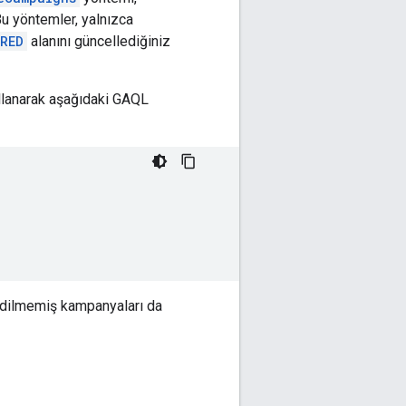
 Bu yöntemler, yalnızca
IRED
alanını güncellediğiniz
llanarak aşağıdaki GAQL
edilmemiş kampanyaları da