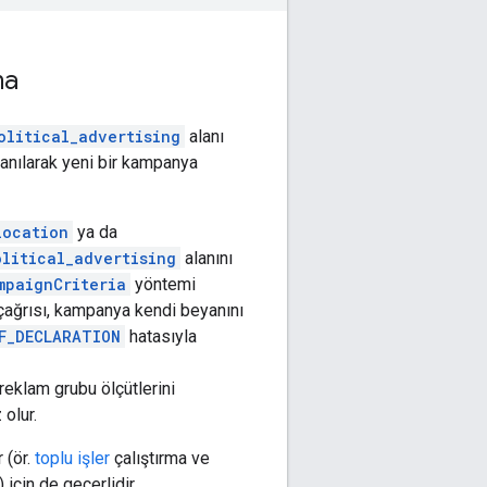
ma
olitical_advertising
alanı
anılarak yeni bir kampanya
location
ya da
olitical_advertising
alanını
mpaignCriteria
yöntemi
çağrısı, kampanya kendi beyanını
F_DECLARATION
hatasıyla
reklam grubu ölçütlerini
olur.
 (ör.
toplu işler
çalıştırma ve
için de geçerlidir.