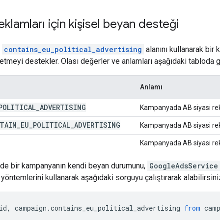
eklamları için kişisel beyan desteği
,
contains_eu_political_advertising
alanını kullanarak bi
 etmeyi destekler. Olası değerler ve anlamları aşağıdaki tabloda 
Anlamı
POLITICAL
_
ADVERTISING
Kampanyada AB siyasi rek
TAIN
_
EU
_
POLITICAL
_
ADVERTISING
Kampanyada AB siyasi rek
Kampanyada AB siyasi rekla
de bir kampanyanın kendi beyan durumunu,
GoogleAdsService
yöntemlerini kullanarak aşağıdaki sorguyu çalıştırarak alabilirsini
id
,
campaign
.
contains_eu_political_advertising
from
cam