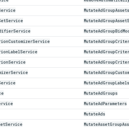
Service
Mutate
Ad
Group
Asset
Set
Service
Mutate
Ad
Group
Asset
difier
Service
Mutate
Ad
Group
Bid
Mo
rion
Customizer
Service
Mutate
Ad
Group
Crite
rion
Label
Service
Mutate
Ad
Group
Crite
rion
Service
Mutate
Ad
Group
Crite
mizer
Service
Mutate
Ad
Group
Custo
Service
Mutate
Ad
Group
Label
ce
Mutate
Ad
Groups
ervice
Mutate
Ad
Parameters
Mutate
Ads
set
Service
Mutate
Asset
Group
As