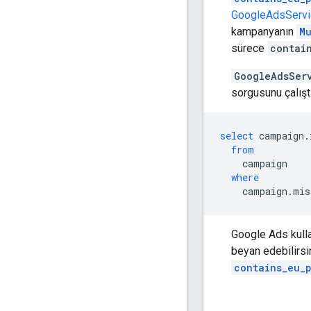
GoogleAdsServi
kampanyanın
M
sürece
contai
GoogleAdsSer
sorgusunu çalıştı
select
campaign
.
from
campaign
where
campaign
.
mis
Google Ads kull
beyan edebilirs
contains_eu_p