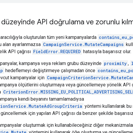
düzeyinde API doğrulama ve zorunlu kıl
racılığıyla oluşturulan tüm yeni kampanyalarda
contains_eu_p
Bu alan ayarlanmazsa
CampaignService.MutateCampaigns
kull
elik API çağrısı
FieldError.REQUIRED
hatasıyla başarısız olur.
panyalar, kampanya veya reklam grubu düzeyinde
proximity
,
up
hedeflemeyi değiştirmeye çalışmadan önce
contains_eu_p
evcut kampanyalar için
CampaignCriterionService.MutateCa
kampanya ölçütlerini oluşturmaya veya güncellemeye yönelik API 
a
CriterionError.MISSING_EU_POLITICAL_ADVERTISING_SEL
 Kampanya kendi beyanını tamamlamadıysa
rionService.MutateAdGroupCriteria
yöntemi kullanılarak bu 
güncellemek için yapılan API çağrısı da benzer şekilde başarısız 
kampanyalar oluşturmak için kullanabileceğiniz diğer mekanizmalar
vice.Mutate
yöntemini kullanarak öğe oluşturma ve güncelleme) 