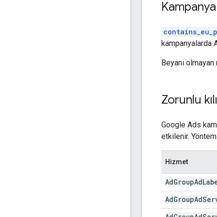
Kampanya y
contains_eu_p
kampanyalarda AB
Beyanı olmayan 
Zorunlu kıl
Google Ads kamp
etkilenir. Yöntem
Hizmet
Ad
Group
Ad
Lab
Ad
Group
Ad
Ser
Ad
Group
Ad
Ser