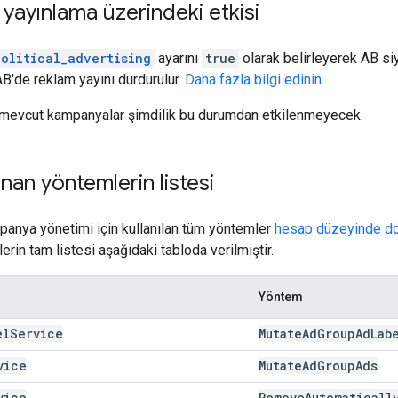
ayınlama üzerindeki etkisi
olitical_advertising
ayarını
true
olarak belirleyerek AB si
'de reklam yayını durdurulur.
Daha fazla bilgi edinin
.
mevcut kampanyalar şimdilik bu durumdan etkilenmeyecek.
ınan yöntemlerin listesi
anya yönetimi için kullanılan tüm yöntemler
hesap düzeyinde do
lerin tam listesi aşağıdaki tabloda verilmiştir.
Yöntem
el
Service
Mutate
Ad
Group
Ad
Lab
vice
Mutate
Ad
Group
Ads
vice
Remove
Automaticall