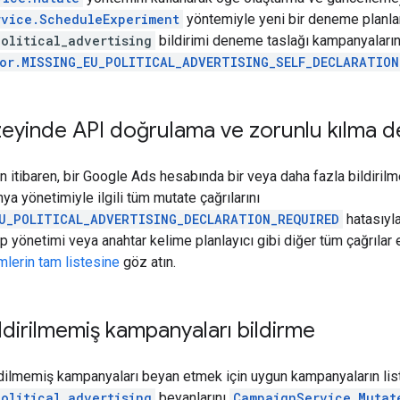
rvice.ScheduleExperiment
yöntemiyle yeni bir deneme planla
olitical_advertising
bildirimi deneme taslağı kampanyaları
ror.MISSING_EU_POLITICAL_ADVERTISING_SELF_DECLARATION
yinde API doğrulama ve zorunlu kılma değ
an itibaren, bir Google Ads hesabında bir veya daha fazla bildir
a yönetimiyle ilgili tüm mutate çağrılarını
EU_POLITICAL_ADVERTISING_DECLARATION_REQUIRED
hatasıyla
 yönetimi veya anahtar kelime planlayıcı gibi diğer tüm çağrıl
lerin tam listesine
göz atın.
ldirilmemiş kampanyaları bildirme
ilmemiş kampanyaları beyan etmek için uygun kampanyaların liste
olitical_advertising
beyanlarını
CampaignService.Mutat