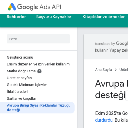
Ads API
Rehberler
Başvuru Kaynakları
Kitaplıklar ve örnekler
kullanır. Yapay zeka
Geliştirici jetonu
Erişim düzeyleri ve izin verilen kullanım
Ana Sayfa
Ürünl
Marka doğrulama
Ücretler sayfası
Avrupa B
Gerekli Minimum İşlevler
desteği
İhlal ücretleri
Şartlar ve koşullar
Avrupa Birliği Siyasi Reklamlar Tüzüğü
desteği
Ekim 2025'te Go
durdurdu
. Bu kı