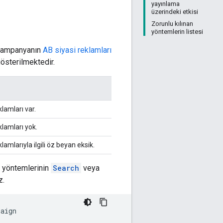
yayınlama
üzerindeki etkisi
Zorunlu kılınan
yöntemlerin listesi
r kampanyanın
AB siyasi reklamları
gösterilmektedir.
lamları var.
lamları yok.
mlarıyla ilgili öz beyan eksik.
yöntemlerinin
Search
veya
z.
paign