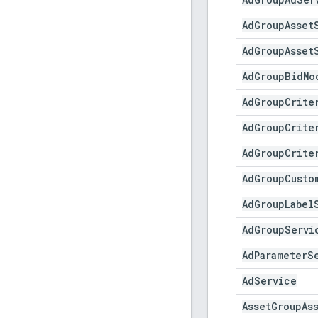
Ad
Group
Asset
Ad
Group
Asset
Ad
Group
Bid
Mo
Ad
Group
Crite
Ad
Group
Crite
Ad
Group
Crite
Ad
Group
Custo
Ad
Group
Label
Ad
Group
Servi
Ad
Parameter
S
Ad
Service
Asset
Group
As