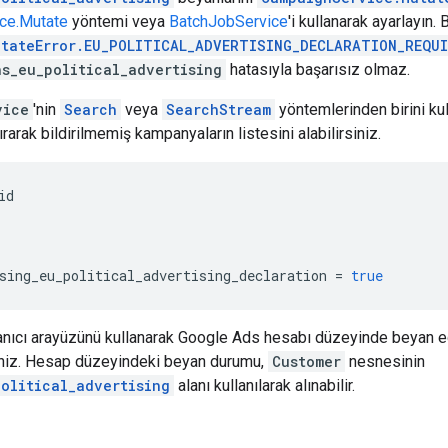
ce.Mutate
yöntemi veya
BatchJobService
'i kullanarak ayarlayın.
utateError.EU_POLITICAL_ADVERTISING_DECLARATION_REQU
ns_eu_political_advertising
hatasıyla başarısız olmaz.
vice
'nin
Search
veya
SearchStream
yöntemlerinden birini ku
rarak bildirilmemiş kampanyaların listesini alabilirsiniz.
id
sing_eu_political_advertising_declaration
=
true
anıcı arayüzünü kullanarak Google Ads hesabı düzeyinde beyan 
iniz. Hesap düzeyindeki beyan durumu,
Customer
nesnesinin
olitical_advertising
alanı kullanılarak alınabilir.