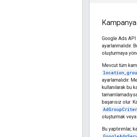
Kampanya 
Google Ads API a
ayarlanmalıdır. 
oluşturmaya yön
Mevcut tüm kam
location_gro
ayarlamalıdır. M
kullanılarak bu 
tamamlamadıys
başarısız olur.
AdGroupCrite
oluşturmak veya 
Bu yaptırımlar, 
GoogleAdsSer