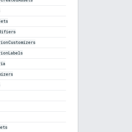
s
Sets
difiers
rion
Customizers
rion
Labels
ria
mizers
s
sets