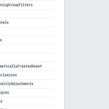
sting
Group
Filters
gnals
s
matically
Created
Asset
xclusions
nality
Adjustments
egies
ts