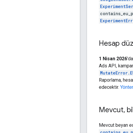
ExperimentSe
contains_eu_p
ExperimentEr
Hesap düze
1 Nisan 2026
'd
Ads API, kampany
MutateError.
Raporlama, hesap
edecektir.
Yöntem
Mevcut
,
bi
Mevcut beyan ed
contains_eu_p