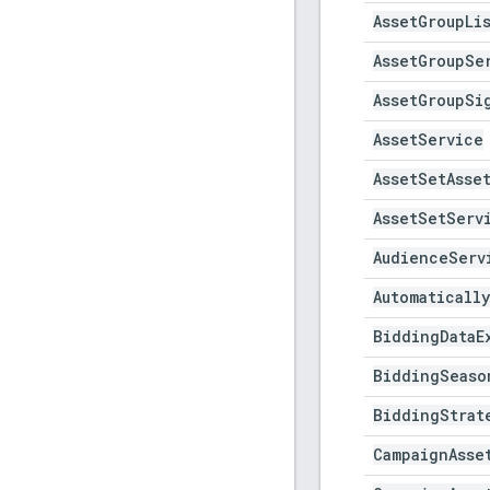
Asset
Group
Li
Asset
Group
Se
Asset
Group
Si
Asset
Service
Asset
Set
Asse
Asset
Set
Serv
Audience
Serv
Automatically
Bidding
Data
E
Bidding
Seaso
Bidding
Strat
Campaign
Asse