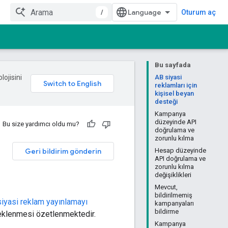
/
Oturum aç
Bu sayfada
lojisini
AB siyasi
reklamları için
kişisel beyan
desteği
Kampanya
düzeyinde API
Bu size yardımcı oldu mu?
doğrulama ve
zorunlu kılma
Geri bildirim gönderin
Hesap düzeyinde
API doğrulama ve
zorunlu kılma
değişiklikleri
Mevcut,
bildirilmemiş
siyasi reklam yayınlamayı
kampanyaları
bildirme
eklenmesi özetlenmektedir.
Kampanya