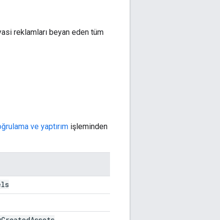
yasi reklamları beyan eden tüm
ğrulama ve yaptırım
işleminden
els
y
Created
Assets